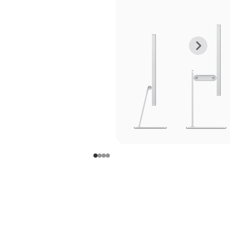
上
下
一
一
张
张
图
图
库
库
图
图
片
片
-
-
支
支
架
架