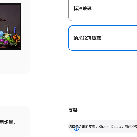
标准玻璃
纳米纹理玻璃
支架
用场景。
标配可调倾斜度的支架，提供 30 度的倾斜度
选
选择你合用的支架。
Studio Display
调节范围。
展