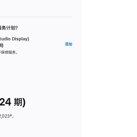
 服务计划？
dio Display)
AppleCare+
添加
期)
服
坏保修服务。
务
计
划
(适
用
于
24 期)
Studio
Display)
2,023
脚
‡。
注