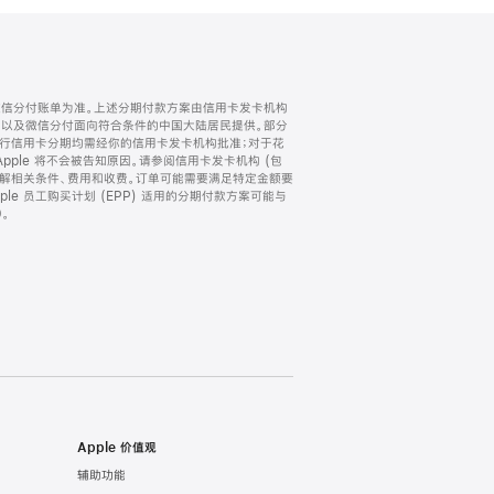
微信分付账单为准。上述分期付款方案由信用卡发卡机构
) 以及微信分付面向符合条件的中国大陆居民提供。部分
家。所有银行信用卡分期均需经你的信用卡发卡机构批准；对于花
ple 将不会被告知原因。请参阅信用卡发卡机构 (包
了解相关条件、费用和收费。订单可能需要满足特定金额要
e 员工购买计划 (EPP) 适用的分期付款方案可能与
。
Apple 价值观
辅助功能