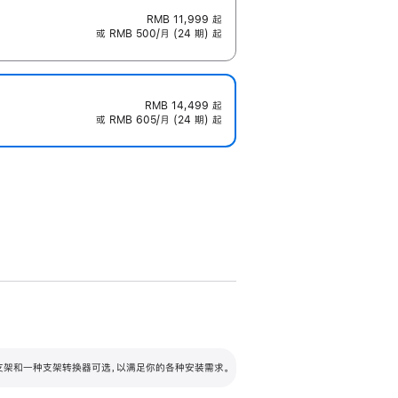
RMB 11,999
起
或 RMB 500/月 (24 期) 起
RMB 14,499
起
或 RMB 605/月 (24 期) 起
配可调倾斜度及高度的支架，额外增加 105
VESA 支架转换器
 有两种支架和一种支架转换器可选，以满足你的各种安装需求。
毫米的高度调节范围。
容的支架 (未随附)