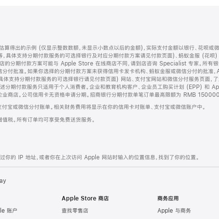
算得出的示例 (仅显示整数数额，未显示小数点以后的金额)，实际支付金额以银行、花呗或
等，具体支持分期付款服务的可选择银行及对应分期付款方案请见付款页面)、蚂蚁金服 (花呗
售店的分期付款方案可能与 Apple Store 在线商店不同，请到店咨询 Specialist 专
分付批准。如果你选择的分期付款方案未获得信用卡发卡机构、蚂蚁金服或微信分付的批准，Ap
具体支持分期付款服务的可选择银行请见付款页面) 网站、支付宝网站和微信分付服务页面，
期付款服务只适用于个人消费者。企业和教育机构客户、企业员工购买计划 (EPP) 和 Appl
企业商店。公司信用卡无资格申请分期。招商银行分期付款单笔订单最高限额为 RMB 150000
支付宝或微信分付账单。相关财务费用将显示在你的信用卡对账单、支付宝或微信账户中。
增值税。所有订单均可享受免费送货服务。
的 IP 地址，或者你在上次访问 Apple 网站时输入的位置信息，找到了你的位置。
ay
Apple Store 商店
商务应用
le 账户
查找零售店
Apple 与商务