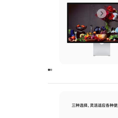
上
下
一
一
张
张
图
图
库
库
图
图
片
片
-
-
玻
玻
璃
璃
三种选择，灵活适应各种使
面
面
板
板