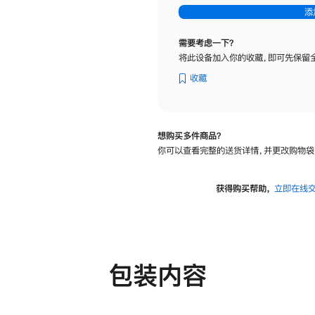
-
添
纳
米
需要考虑一下？
纹
将此设备加入你的收藏，即可先保留
理
玻
收藏
璃
面
板
想购买多件商品？
-
你可以查看完整的送货详情，并更改购物袋
可
调
倾
获得购买帮助，
立即在线
斜
度
及
高
度
包装内容
的
支
架
的