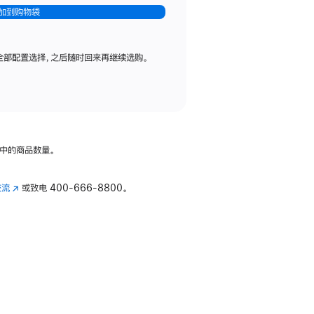
加到购物袋
全部配置选择，之后随时回来再继续选购。
中的商品数量。
交流
(在
或致电
400-666-8800。
新
窗
口
中
打
开)