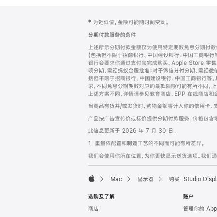
网
脚
‡ 为近似值。金额可能随时间变动。
注
页
分期付款服务的条件
页
上述所示分期付款金额仅为使用特定期数免息分期付款估
脚
(包括但不限于招商银行、中国建设银行、中国工商银行
银行会要求你通过支付宝完成购买。Apple Store 零
呗分期，需经蚂蚁金服批准；对于微信分付分期，需经微信
括但不限于招商银行、中国建设银行、中国工商银行等，
求，不同免息分期期数对应的最低限额可能有所不同。上述分
上述方案不同，详情请参见教育商店、EPP 在线商店和
当商品有货并/或发货时，购物金额将计入你的信用卡、
产品按广告宣传价或标价提供分期付款服务。价格包含
此信息更新于 2026 年 7 月 30 日。
1. 重量依配置和制造工艺的不同而可能有所差异。
我们会使用你所在位置，为你更快显示送货选项。我们通过你
Mac
显示器
购买 Studio Displ
Apple
选购及了解
账户
商店
管理你的 App