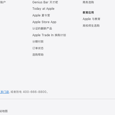
e 账户
Genius Bar 天才吧
商务选购
Today at Apple
教育应用
Apple 夏令营
Apple 与教育
Apple Store App
高校师生选购
认证的翻新产品
Apple Trade In 换购计划
分期付款
订单状态
选购帮助
更多门店
，或者致电
400-666-8800
。
站地图