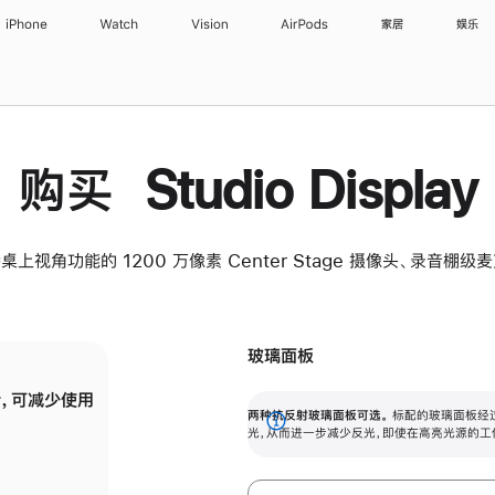
iPhone
Watch
Vision
AirPods
家居
娱乐
购买 Studio Display
桌上视角功能的 1200 万像素 Center Stage 摄像头、录音棚
玻璃面板
，可减少使用
纳米纹理玻璃面板可进一步减少反光，即使在
两种抗反射玻璃面板可选。
标配的玻璃面板经
。
有高亮光源的场所使用，也能保持出色画质。
展
光，从而进一步减少反光，即使在高亮光源的工
开