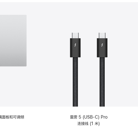
分
期
付
款
选
项)
理玻璃面板和可调倾
雷雳 5 (USB-C) Pro
连接线 (1 米)