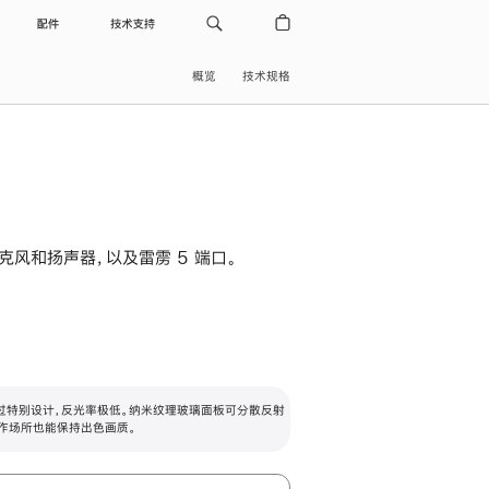
配件
技术支持
概览
技术规格
级麦克风和扬声器，以及雷雳 5 端口。
过特别设计，反光率极低。纳米纹理玻璃面板可分散反射
作场所也能保持出色画质。