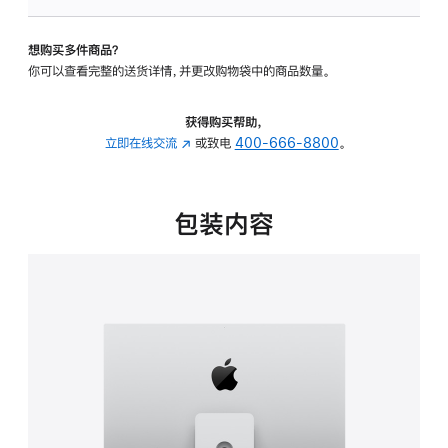
板
-
想购买多件商品？
可
你可以查看完整的送货详情，并更改购物袋中的商品数量。
调
倾
斜
获得购买帮助，
度
立即在线交流
(在
或致电
400-666-8800
。
及
新
高
窗
度
口
包装内容
的
中
支
打
架
开)
的
分
期
付
款
选
项)