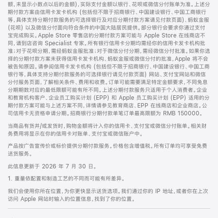
脚
额，未显示小数点以后的金额)，实际支付金额以银行、花呗或微信分付账单为准。上述分
期付款方案由信用卡发卡机构 (包括但不限于招商银行、中国建设银行、中国工商银行
等，具体支持分期付款服务的可选择银行及对应分期付款方案请见付款页面)、蚂蚁金服
(花呗) 以及微信分付面向符合条件的中国大陆居民提供。部分银行会要求你通过支付
宝完成购买。Apple Store 零售店的分期付款方案可能与 Apple Store 在线商店不
同，请到店咨询 Specialist 专家。所有银行信用卡分期均需经你的信用卡发卡机构批
准；对于花呗分期，需经蚂蚁金服批准；对于微信分付分期，需经微信分付批准。如果你选
择的分期付款方案未获得信用卡发卡机构、蚂蚁金服或微信分付的批准，Apple 将不会
被告知原因。请参阅信用卡发卡机构 (包括但不限于招商银行、中国建设银行、中国工商
银行等，具体支持分期付款服务的可选择银行请见付款页面) 网站、支付宝网站和微信
分付服务页面，了解相关条件、费用和收费。订单可能需要满足特定金额要求，不同免息
分期期数对应的最低限额可能有所不同。上述分期付款服务只适用于个人消费者。企业
和教育机构客户、企业员工购买计划 (EPP) 和 Apple 员工购买计划 (EPP) 适用的分
期付款方案可能与上述方案不同，详情请参见教育商店、EPP 在线商店和企业商店。公
司信用卡无资格申请分期。招商银行分期付款单笔订单最高限额为 RMB 150000。
当商品有货并/或发货时，购物金额将计入你的信用卡、支付宝或微信分付账单。相关财
务费用将显示在你的信用卡对账单、支付宝或微信账户中。
产品按广告宣传价或标价提供分期付款服务。价格包含增值税。所有订单均可享受免费
送货服务。
此信息更新于 2026 年 7 月 30 日。
1. 重量依配置和制造工艺的不同而可能有所差异。
我们会使用你所在位置，为你更快显示送货选项。我们通过你的 IP 地址，或者你在上次
访问 Apple 网站时输入的位置信息，找到了你的位置。