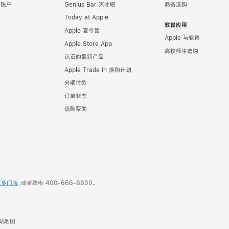
e 账户
Genius Bar 天才吧
商务选购
Today at Apple
教育应用
Apple 夏令营
Apple 与教育
Apple Store App
高校师生选购
认证的翻新产品
Apple Trade In 换购计划
分期付款
订单状态
选购帮助
更多门店
，或者致电
400-666-8800
。
站地图