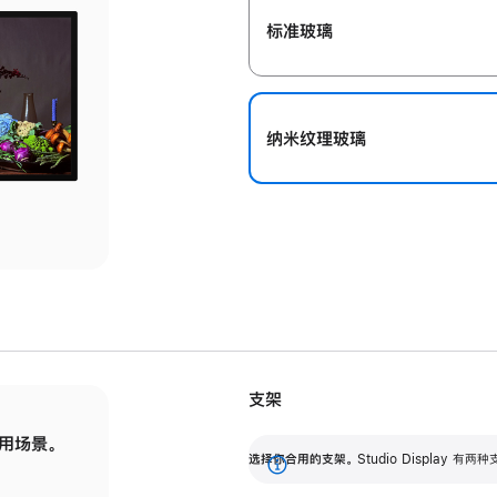
标准玻璃
纳米纹理玻璃
支架
用场景。
标配可调倾斜度的支架，提供 30 度的倾斜度
选
选择你合用的支架。
Studio Display
调节范围。
展