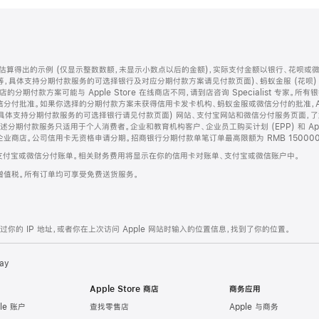
算得出的示例 (仅显示整数数额，未显示小数点以后的金额)，实际支付金额以银行、花呗或
等，具体支持分期付款服务的可选择银行及对应分期付款方案请见付款页面)、蚂蚁金服 (花呗
售店的分期付款方案可能与 Apple Store 在线商店不同，请到店咨询 Specialist 专
分付批准。如果你选择的分期付款方案未获得信用卡发卡机构、蚂蚁金服或微信分付的批准，Ap
具体支持分期付款服务的可选择银行请见付款页面) 网站、支付宝网站和微信分付服务页面，
期付款服务只适用于个人消费者。企业和教育机构客户、企业员工购买计划 (EPP) 和 Appl
企业商店。公司信用卡无资格申请分期。招商银行分期付款单笔订单最高限额为 RMB 150000
支付宝或微信分付账单。相关财务费用将显示在你的信用卡对账单、支付宝或微信账户中。
增值税。所有订单均可享受免费送货服务。
的 IP 地址，或者你在上次访问 Apple 网站时输入的位置信息，找到了你的位置。
ay
Apple Store 商店
商务应用
le 账户
查找零售店
Apple 与商务