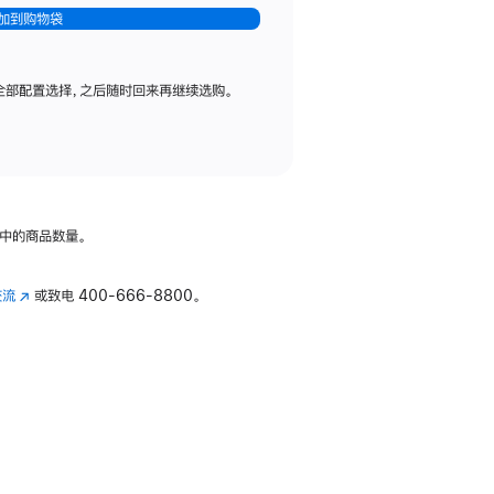
加到购物袋
全部配置选择，之后随时回来再继续选购。
中的商品数量。
交流
(在
或致电
400-666-8800。
新
窗
口
中
打
开)