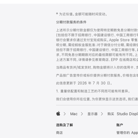
网
脚
‡ 为近似值。金额可能随时间变动。
注
页
分期付款服务的条件
页
上述所示分期付款金额仅为使用特定期数免息分期付款估
脚
(包括但不限于招商银行、中国建设银行、中国工商银行
银行会要求你通过支付宝完成购买。Apple Store 零
呗分期，需经蚂蚁金服批准；对于微信分付分期，需经微信
括但不限于招商银行、中国建设银行、中国工商银行等，
求，不同免息分期期数对应的最低限额可能有所不同。上述分
上述方案不同，详情请参见教育商店、EPP 在线商店和
当商品有货并/或发货时，购物金额将计入你的信用卡、
产品按广告宣传价或标价提供分期付款服务。价格包含
此信息更新于 2026 年 7 月 30 日。
1. 重量依配置和制造工艺的不同而可能有所差异。
我们会使用你所在位置，为你更快显示送货选项。我们通过你
Mac
显示器
购买 Studio Displ
Apple
选购及了解
账户
商店
管理你的 App