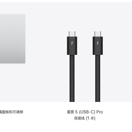
分
期
付
款
选
项)
理玻璃面板和可调倾
雷雳 5 (USB-C) Pro
连接线 (1 米)