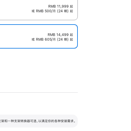
RMB 11,999
起
或 RMB 500/月 (24 期) 起
RMB 14,499
起
或 RMB 605/月 (24 期) 起
配可调倾斜度及高度的支架，额外增加 105
VESA 支架转换器
 有两种支架和一种支架转换器可选，以满足你的各种安装需求。
毫米的高度调节范围。
容的支架 (未随附)