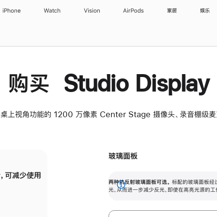
iPhone
Watch
Vision
AirPods
家居
娱乐
购买 Studio Display
桌上视角功能的 1200 万像素 Center Stage 摄像头、录音棚
玻璃面板
，可减少使用
纳米纹理玻璃面板可进一步减少反光，即使在
两种抗反射玻璃面板可选。
标配的玻璃面板经
。
有高亮光源的场所使用，也能保持出色画质。
展
光，从而进一步减少反光，即使在高亮光源的工
开