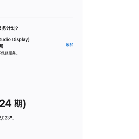
 服务计划？
dio Display)
AppleCare+
添加
期)
服
坏保修服务。
务
计
划
(适
用
于
24 期)
Studio
Display)
2,023
脚
‡。
注