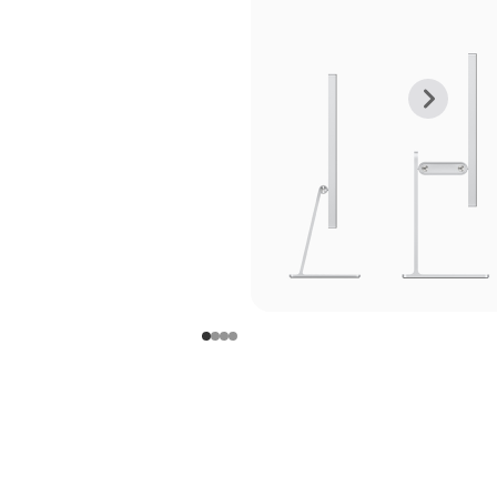
上
下
一
一
张
张
图
图
库
库
图
图
片
片
-
-
支
支
架
架