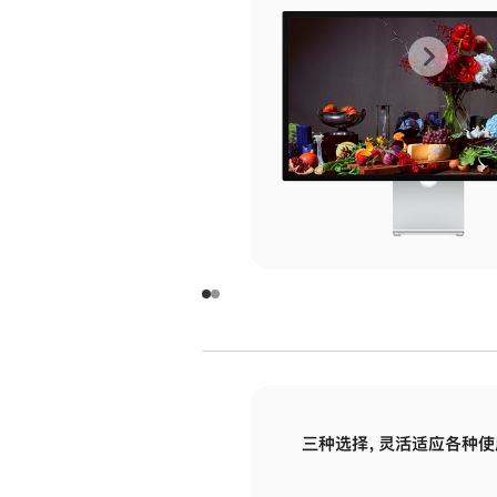
上
下
一
一
张
张
图
图
库
库
图
图
片
片
-
-
玻
玻
璃
璃
三种选择，灵活适应各种使
面
面
板
板