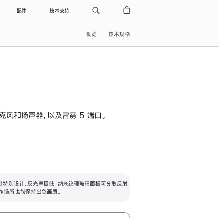
配件
技术支持
概览
技术规格
级麦克风和扬声器，以及雷雳 5 端口。
过特别设计，反光率极低。纳米纹理玻璃面板可分散反射
作场所也能保持出色画质。