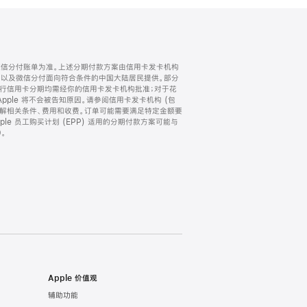
微信分付账单为准。上述分期付款方案由信用卡发卡机构
) 以及微信分付面向符合条件的中国大陆居民提供。部分
家。所有银行信用卡分期均需经你的信用卡发卡机构批准；对于花
ple 将不会被告知原因。请参阅信用卡发卡机构 (包
了解相关条件、费用和收费。订单可能需要满足特定金额要
e 员工购买计划 (EPP) 适用的分期付款方案可能与
。
Apple 价值观
辅助功能