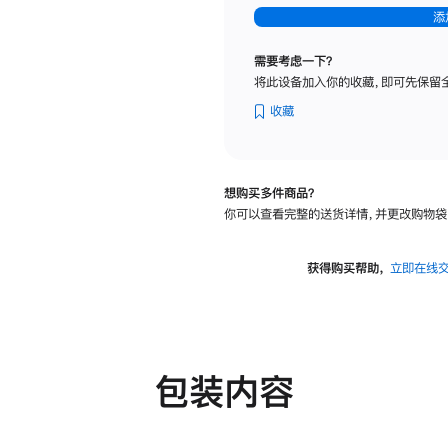
-
添
纳
米
需要考虑一下？
纹
将此设备加入你的收藏，即可先保留
理
玻
收藏
璃
面
板
想购买多件商品？
-
你可以查看完整的送货详情，并更改购物袋
可
调
倾
获得购买帮助，
立即在线
斜
度
及
高
度
包装内容
的
支
架
的