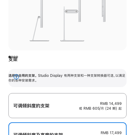
支架
选择你合用的支架。
Studio Display 有两种支架和一种支架转换器可选，以满足
展
你的各种安装需求。
开
RMB 14,499
可调倾斜度的支架
或 RMB 605/月 (24 期) 起
RMB 17,499
可调倾斜度及高‍度的支‍架