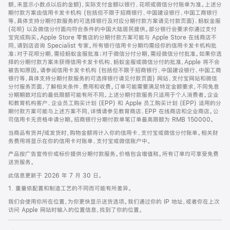
脚
额，未显示小数点以后的金额)，实际支付金额以银行、花呗或微信分付账单为准。上述分
期付款方案由信用卡发卡机构 (包括但不限于招商银行、中国建设银行、中国工商银行
等，具体支持分期付款服务的可选择银行及对应分期付款方案请见付款页面)、蚂蚁金服
(花呗) 以及微信分付面向符合条件的中国大陆居民提供。部分银行会要求你通过支付
宝完成购买。Apple Store 零售店的分期付款方案可能与 Apple Store 在线商店不
同，请到店咨询 Specialist 专家。所有银行信用卡分期均需经你的信用卡发卡机构批
准；对于花呗分期，需经蚂蚁金服批准；对于微信分付分期，需经微信分付批准。如果你选
择的分期付款方案未获得信用卡发卡机构、蚂蚁金服或微信分付的批准，Apple 将不会
被告知原因。请参阅信用卡发卡机构 (包括但不限于招商银行、中国建设银行、中国工商
银行等，具体支持分期付款服务的可选择银行请见付款页面) 网站、支付宝网站和微信
分付服务页面，了解相关条件、费用和收费。订单可能需要满足特定金额要求，不同免息
分期期数对应的最低限额可能有所不同。上述分期付款服务只适用于个人消费者。企业
和教育机构客户、企业员工购买计划 (EPP) 和 Apple 员工购买计划 (EPP) 适用的分
期付款方案可能与上述方案不同，详情请参见教育商店、EPP 在线商店和企业商店。公
司信用卡无资格申请分期。招商银行分期付款单笔订单最高限额为 RMB 150000。
当商品有货并/或发货时，购物金额将计入你的信用卡、支付宝或微信分付账单。相关财
务费用将显示在你的信用卡对账单、支付宝或微信账户中。
产品按广告宣传价或标价提供分期付款服务。价格包含增值税。所有订单均可享受免费
送货服务。
此信息更新于 2026 年 7 月 30 日。
1. 重量依配置和制造工艺的不同而可能有所差异。
我们会使用你所在位置，为你更快显示送货选项。我们通过你的 IP 地址，或者你在上次
访问 Apple 网站时输入的位置信息，找到了你的位置。