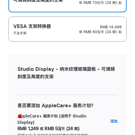
或 RMB 730/月 (24 期) 起
VESA 支架转换器
RMB 14,499
或 RMB 605/月 (24 期) 起
不含支架
Studio Display - 纳米纹理玻璃面板 - 可调倾
斜度及高度的支架
是否要添加 AppleCare+ 服务计划？
AppleCare+ 服务计划 (适用于 Studio
AppleC
添加
Display)
服
RMB 1,249
或
RMB 53/月 (24 期)