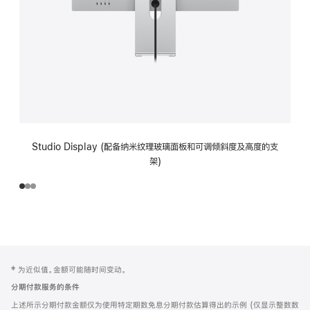
Studio Display (配备纳米纹理玻璃面板和可调倾斜度及高度的支
架)
网
脚
‡ 为近似值。金额可能随时间变动。
注
页
分期付款服务的条件
页
上述所示分期付款金额仅为使用特定期数免息分期付款估算得出的示例 (仅显示整数数