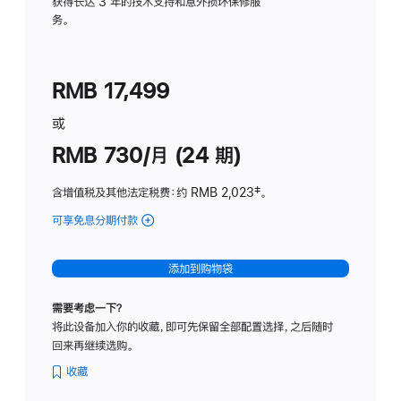
务
获得长达 3 年的技术支持和意外损坏保修服
务。
计
划
(适
RMB 17,499
用
于
或
Studio
RMB 730/月 (24 期)
Display
含增值税及其他法定税费
：约 RMB 2,023
脚
‡。
注
可享免息分期付款
(Studio
Display
-
添加到购物袋
纳
米
需要考虑一下？
纹
将此设备加入你的收藏，即可先保留全部配置选择，之后随时
理
回来再继续选购。
玻
璃
收藏
面