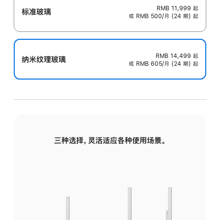
RMB 11,999
起
标准玻璃
或 RMB 500/月 (24 期) 起
RMB 14,499
起
纳米纹理玻璃
或 RMB 605/月 (24 期) 起
三种选择，灵活适应各种使用场景。
标