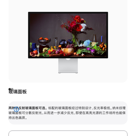
玻璃面板
两种抗反射玻璃面板可选。
标配的玻璃面板经过特别设计，反光率极低。纳米纹理
展
玻璃面板可分散反射光，从而进一步减少反光，即使在高亮光源的工作场所也能保
持出色画质。
开