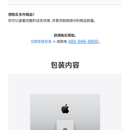
板
-
想购买多件商品？
可
你可以查看完整的送货详情，并更改购物袋中的商品数量。
调
倾
斜
获得购买帮助，
度
立即在线交流
(在
或致电
400-666-8800
。
及
新
高
窗
度
口
包装内容
的
中
支
打
架
开)
的
分
期
付
款
选
项)