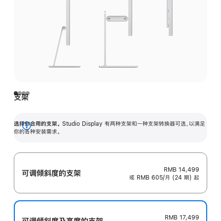
支架
选择你合用的支架。
Studio Display 有两种支架和一种支架转换器可选，以满足
展
你的各种安装需求。
开
RMB 14,499
可调倾斜度的支架
或 RMB 605/月 (24 期) 起
RMB 17,499
可调倾斜度及高‍度的支‍架