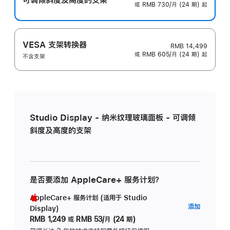
或 RMB 730/月 (24 期) 起
VESA 支架转换器
RMB 14,499
或 RMB 605/月 (24 期) 起
不含支架
Studio Display - 纳米纹理玻璃面板 - 可调倾
斜度及高度的支架
是否要添加 AppleCare+ 服务计划？
AppleCare+ 服务计划 (适用于 Studio
AppleC
添加
Display)
服
RMB 1,249
或
RMB 53/月 (24 期)