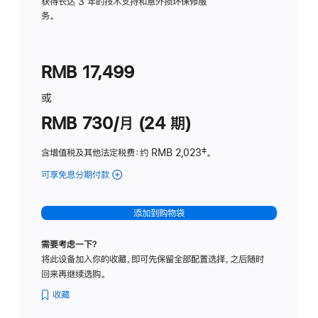
务
获得长达 3 年的技术支持和意外损坏保修服
务。
计
划
(适
RMB 17,499
用
于
或
Studio
RMB 730/月 (24 期)
Display
含增值税及其他法定税费
：约 RMB 2,023
脚
‡。
注
可享免息分期付款
(Studio
Display
-
添加到购物袋
纳
米
需要考虑一下？
纹
将此设备加入你的收藏，即可先保留全部配置选择，之后随时
理
回来再继续选购。
玻
璃
收藏
面