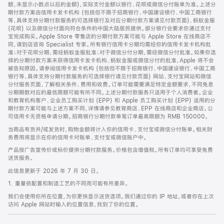
脚
额，未显示小数点以后的金额)，实际支付金额以银行、花呗或微信分付账单为准。上述分
期付款方案由信用卡发卡机构 (包括但不限于招商银行、中国建设银行、中国工商银行
等，具体支持分期付款服务的可选择银行及对应分期付款方案请见付款页面)、蚂蚁金服
(花呗) 以及微信分付面向符合条件的中国大陆居民提供。部分银行会要求你通过支付
宝完成购买。Apple Store 零售店的分期付款方案可能与 Apple Store 在线商店不
同，请到店咨询 Specialist 专家。所有银行信用卡分期均需经你的信用卡发卡机构批
准；对于花呗分期，需经蚂蚁金服批准；对于微信分付分期，需经微信分付批准。如果你选
择的分期付款方案未获得信用卡发卡机构、蚂蚁金服或微信分付的批准，Apple 将不会
被告知原因。请参阅信用卡发卡机构 (包括但不限于招商银行、中国建设银行、中国工商
银行等，具体支持分期付款服务的可选择银行请见付款页面) 网站、支付宝网站和微信
分付服务页面，了解相关条件、费用和收费。订单可能需要满足特定金额要求，不同免息
分期期数对应的最低限额可能有所不同。上述分期付款服务只适用于个人消费者。企业
和教育机构客户、企业员工购买计划 (EPP) 和 Apple 员工购买计划 (EPP) 适用的分
期付款方案可能与上述方案不同，详情请参见教育商店、EPP 在线商店和企业商店。公
司信用卡无资格申请分期。招商银行分期付款单笔订单最高限额为 RMB 150000。
当商品有货并/或发货时，购物金额将计入你的信用卡、支付宝或微信分付账单。相关财
务费用将显示在你的信用卡对账单、支付宝或微信账户中。
产品按广告宣传价或标价提供分期付款服务。价格包含增值税。所有订单均可享受免费
送货服务。
此信息更新于 2026 年 7 月 30 日。
1. 重量依配置和制造工艺的不同而可能有所差异。
我们会使用你所在位置，为你更快显示送货选项。我们通过你的 IP 地址，或者你在上次
访问 Apple 网站时输入的位置信息，找到了你的位置。