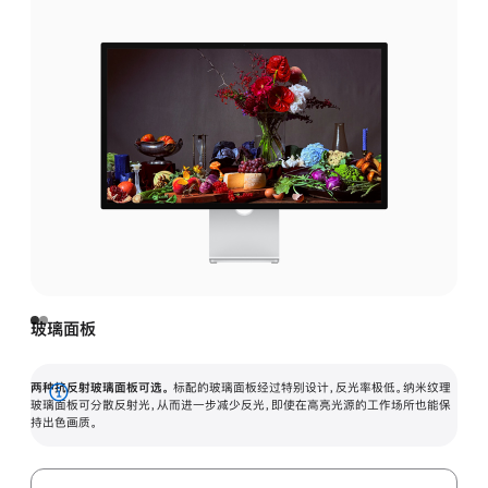
玻璃面板
两种抗反射玻璃面板可选。
标配的玻璃面板经过特别设计，反光率极低。纳米纹理
展
玻璃面板可分散反射光，从而进一步减少反光，即使在高亮光源的工作场所也能保
持出色画质。
开