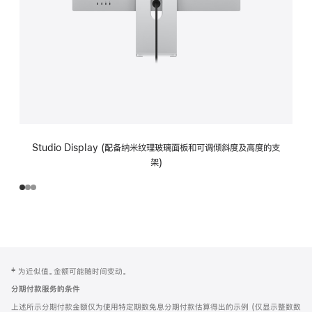
Studio Display (配备纳米纹理玻璃面板和可调倾斜度及高度的支
架)
网
脚
‡ 为近似值。金额可能随时间变动。
注
页
分期付款服务的条件
页
上述所示分期付款金额仅为使用特定期数免息分期付款估算得出的示例 (仅显示整数数