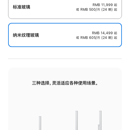
RMB 11,999
起
标准玻璃
或 RMB 500/月 (24 期) 起
RMB 14,499
起
纳米纹理玻璃
或 RMB 605/月 (24 期) 起
三种选择，灵活适应各种使用场景。
标