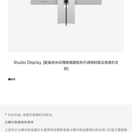
Studio Display (配备纳米纹理玻璃面板和可调倾斜度及高度的支
架)
网
脚
‡ 为近似值。金额可能随时间变动。
注
页
分期付款服务的条件
页
上述所示分期付款金额仅为使用特定期数免息分期付款估算得出的示例 (仅显示整数数