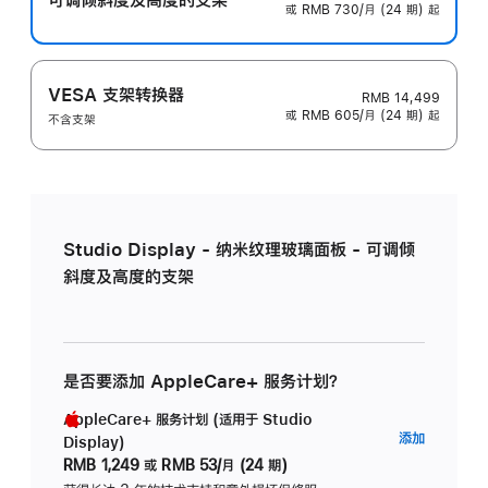
或 RMB 730/月 (24 期) 起
VESA 支架转换器
RMB 14,499
或 RMB 605/月 (24 期) 起
不含支架
Studio Display - 纳米纹理玻璃面板 - 可调倾
斜度及高度的支架
是否要添加 AppleCare+ 服务计划？
AppleCare+ 服务计划 (适用于 Studio
AppleC
添加
Display)
服
RMB 1,249
或
RMB 53/月 (24 期)