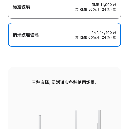
RMB 11,999
起
标准玻璃
或 RMB 500/月 (24 期) 起
RMB 14,499
起
纳米纹理玻璃
或 RMB 605/月 (24 期) 起
三种选择，灵活适应各种使用场景。
标