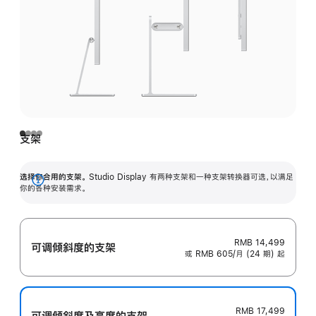
支架
选择你合用的支架。
Studio Display 有两种支架和一种支架转换器可选，以满足
展
你的各种安装需求。
开
RMB 14,499
可调倾斜度的支架
或 RMB 605/月 (24 期) 起
RMB 17,499
可调倾斜度及高‍度的支‍架