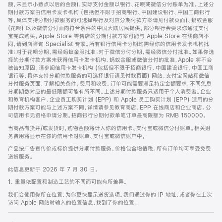
脚
额，未显示小数点以后的金额)，实际支付金额以银行、花呗或微信分付账单为准。上述分
期付款方案由信用卡发卡机构 (包括但不限于招商银行、中国建设银行、中国工商银行
等，具体支持分期付款服务的可选择银行及对应分期付款方案请见付款页面)、蚂蚁金服
(花呗) 以及微信分付面向符合条件的中国大陆居民提供。部分银行会要求你通过支付
宝完成购买。Apple Store 零售店的分期付款方案可能与 Apple Store 在线商店不
同，请到店咨询 Specialist 专家。所有银行信用卡分期均需经你的信用卡发卡机构批
准；对于花呗分期，需经蚂蚁金服批准；对于微信分付分期，需经微信分付批准。如果你选
择的分期付款方案未获得信用卡发卡机构、蚂蚁金服或微信分付的批准，Apple 将不会
被告知原因。请参阅信用卡发卡机构 (包括但不限于招商银行、中国建设银行、中国工商
银行等，具体支持分期付款服务的可选择银行请见付款页面) 网站、支付宝网站和微信
分付服务页面，了解相关条件、费用和收费。订单可能需要满足特定金额要求，不同免息
分期期数对应的最低限额可能有所不同。上述分期付款服务只适用于个人消费者。企业
和教育机构客户、企业员工购买计划 (EPP) 和 Apple 员工购买计划 (EPP) 适用的分
期付款方案可能与上述方案不同，详情请参见教育商店、EPP 在线商店和企业商店。公
司信用卡无资格申请分期。招商银行分期付款单笔订单最高限额为 RMB 150000。
当商品有货并/或发货时，购物金额将计入你的信用卡、支付宝或微信分付账单。相关财
务费用将显示在你的信用卡对账单、支付宝或微信账户中。
产品按广告宣传价或标价提供分期付款服务。价格包含增值税。所有订单均可享受免费
送货服务。
此信息更新于 2026 年 7 月 30 日。
1. 重量依配置和制造工艺的不同而可能有所差异。
我们会使用你所在位置，为你更快显示送货选项。我们通过你的 IP 地址，或者你在上次
访问 Apple 网站时输入的位置信息，找到了你的位置。