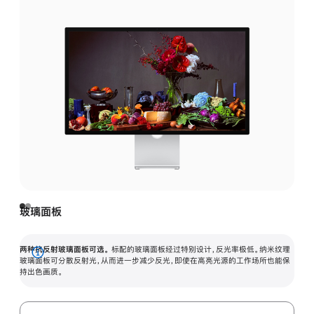
玻璃面板
两种抗反射玻璃面板可选。
标配的玻璃面板经过特别设计，反光率极低。纳米纹理
展
玻璃面板可分散反射光，从而进一步减少反光，即使在高亮光源的工作场所也能保
持出色画质。
开