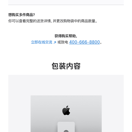
板
-
想购买多件商品？
可
你可以查看完整的送货详情，并更改购物袋中的商品数量。
调
倾
斜
获得购买帮助，
度
立即在线交流
(在
或致电
400-666-8800
。
及
新
高
窗
度
口
包装内容
的
中
支
打
架
开)
的
分
期
付
款
选
项)