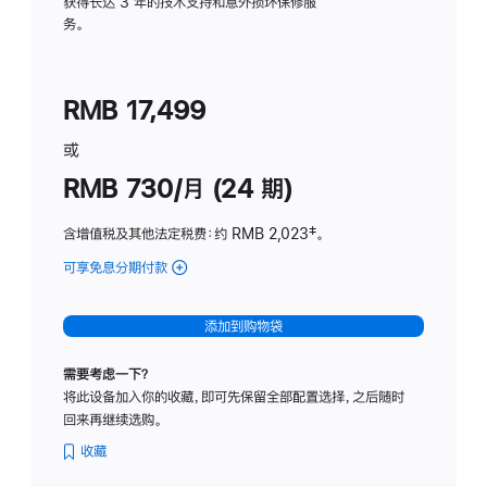
务
获得长达 3 年的技术支持和意外损坏保修服
务。
计
划
(适
RMB 17,499
用
于
或
Studio
RMB 730/月 (24 期)
Display
含增值税及其他法定税费
：约 RMB 2,023
脚
‡。
注
可享免息分期付款
(Studio
Display
-
添加到购物袋
纳
米
需要考虑一下？
纹
将此设备加入你的收藏，即可先保留全部配置选择，之后随时
理
回来再继续选购。
玻
璃
收藏
面