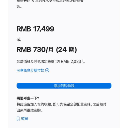
务
获得长达 3 年的技术支持和意外损坏保修服
务。
计
划
(适
RMB 17,499
用
于
或
Studio
RMB 730/月 (24 期)
Display
含增值税及其他法定税费
：约 RMB 2,023
脚
‡。
注
可享免息分期付款
(Studio
Display
-
添加到购物袋
纳
米
需要考虑一下？
纹
将此设备加入你的收藏，即可先保留全部配置选择，之后随时
理
回来再继续选购。
玻
璃
收藏
面