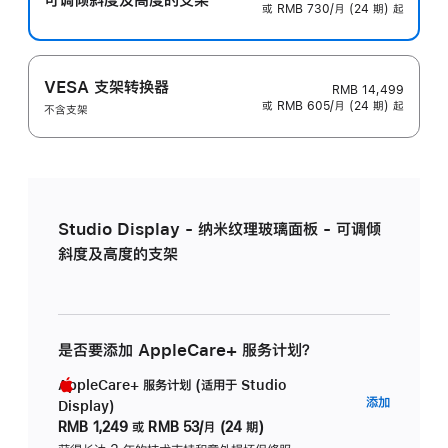
或 RMB 730/月 (24 期) 起
VESA 支架转换器
RMB 14,499
或 RMB 605/月 (24 期) 起
不含支架
Studio Display - 纳米纹理玻璃面板 - 可调倾
斜度及高度的支架
是否要添加 AppleCare+ 服务计划？
AppleCare+ 服务计划 (适用于 Studio
AppleC
添加
Display)
服
RMB 1,249
或
RMB 53/月 (24 期)