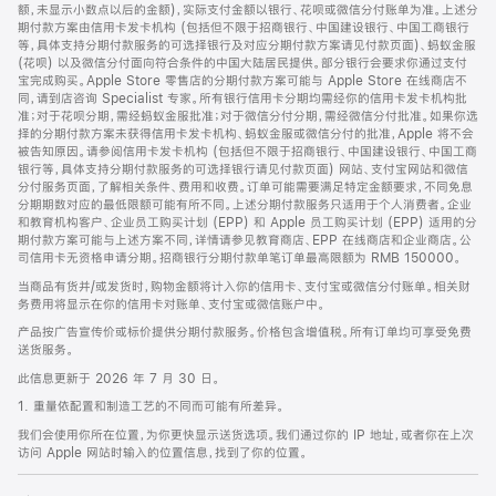
脚
额，未显示小数点以后的金额)，实际支付金额以银行、花呗或微信分付账单为准。上述分
期付款方案由信用卡发卡机构 (包括但不限于招商银行、中国建设银行、中国工商银行
等，具体支持分期付款服务的可选择银行及对应分期付款方案请见付款页面)、蚂蚁金服
(花呗) 以及微信分付面向符合条件的中国大陆居民提供。部分银行会要求你通过支付
宝完成购买。Apple Store 零售店的分期付款方案可能与 Apple Store 在线商店不
同，请到店咨询 Specialist 专家。所有银行信用卡分期均需经你的信用卡发卡机构批
准；对于花呗分期，需经蚂蚁金服批准；对于微信分付分期，需经微信分付批准。如果你选
择的分期付款方案未获得信用卡发卡机构、蚂蚁金服或微信分付的批准，Apple 将不会
被告知原因。请参阅信用卡发卡机构 (包括但不限于招商银行、中国建设银行、中国工商
银行等，具体支持分期付款服务的可选择银行请见付款页面) 网站、支付宝网站和微信
分付服务页面，了解相关条件、费用和收费。订单可能需要满足特定金额要求，不同免息
分期期数对应的最低限额可能有所不同。上述分期付款服务只适用于个人消费者。企业
和教育机构客户、企业员工购买计划 (EPP) 和 Apple 员工购买计划 (EPP) 适用的分
期付款方案可能与上述方案不同，详情请参见教育商店、EPP 在线商店和企业商店。公
司信用卡无资格申请分期。招商银行分期付款单笔订单最高限额为 RMB 150000。
当商品有货并/或发货时，购物金额将计入你的信用卡、支付宝或微信分付账单。相关财
务费用将显示在你的信用卡对账单、支付宝或微信账户中。
产品按广告宣传价或标价提供分期付款服务。价格包含增值税。所有订单均可享受免费
送货服务。
此信息更新于 2026 年 7 月 30 日。
1. 重量依配置和制造工艺的不同而可能有所差异。
我们会使用你所在位置，为你更快显示送货选项。我们通过你的 IP 地址，或者你在上次
访问 Apple 网站时输入的位置信息，找到了你的位置。