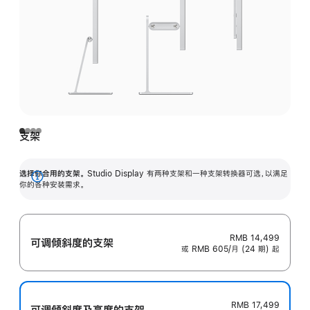
支架
选择你合用的支架。
Studio Display 有两种支架和一种支架转换器可选，以满足
展
你的各种安装需求。
开
RMB 14,499
可调倾斜度的支架
或 RMB 605/月 (24 期) 起
RMB 17,499
可调倾斜度及高‍度的支‍架