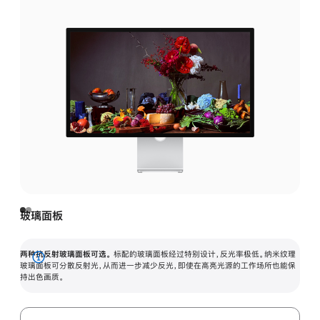
玻璃面板
两种抗反射玻璃面板可选。
标配的玻璃面板经过特别设计，反光率极低。纳米纹理
展
玻璃面板可分散反射光，从而进一步减少反光，即使在高亮光源的工作场所也能保
持出色画质。
开