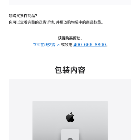
板
-
想购买多件商品？
可
你可以查看完整的送货详情，并更改购物袋中的商品数量。
调
倾
斜
获得购买帮助，
度
立即在线交流
(在
或致电
400-666-8800
。
及
新
高
窗
度
口
包装内容
的
中
支
打
架
开)
的
分
期
付
款
选
项)