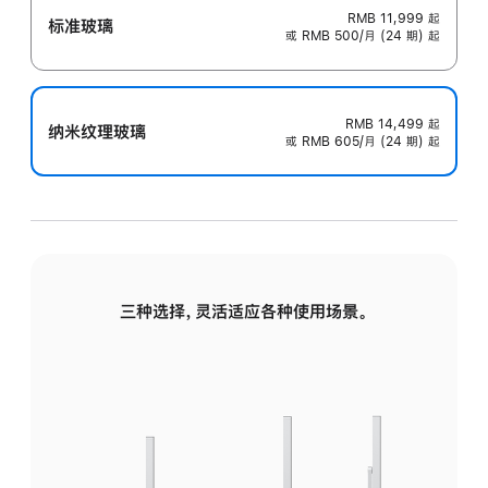
RMB 11,999
起
标准玻璃
或 RMB 500/月 (24 期) 起
RMB 14,499
起
纳米纹理玻璃
或 RMB 605/月 (24 期) 起
三种选择，灵活适应各种使用场景。
标