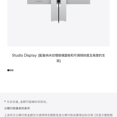
Studio Display (配备纳米纹理玻璃面板和可调倾斜度及高度的支
架)
网
脚
‡ 为近似值。金额可能随时间变动。
注
页
分期付款服务的条件
页
上述所示分期付款金额仅为使用特定期数免息分期付款估算得出的示例 (仅显示整数数