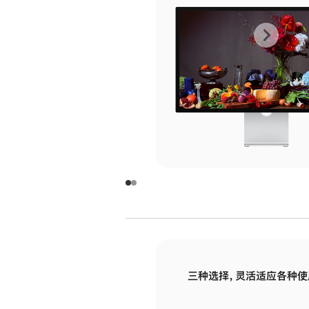
上
下
一
一
张
张
图
图
库
库
图
图
片
片
-
-
玻
玻
璃
璃
三种选择，灵活适应各种使
面
面
板
板