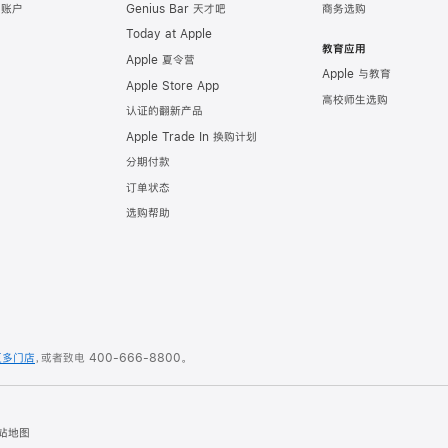
e 账户
Genius Bar 天才吧
商务选购
Today at Apple
教育应用
Apple 夏令营
Apple 与教育
Apple Store App
高校师生选购
认证的翻新产品
Apple Trade In 换购计划
分期付款
订单状态
选购帮助
更多门店
，或者致电
400-666-8800
。
站地图