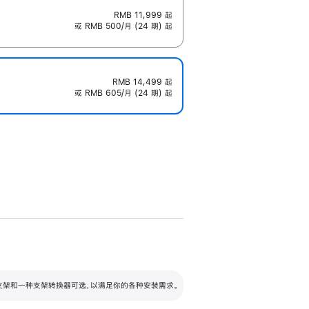
RMB 11,999
起
或 RMB 500/月 (24 期) 起
RMB 14,499
起
或 RMB 605/月 (24 期) 起
配可调倾斜度及高度的支架，额外增加 105
VESA 支架转换器
 有两种支架和一种支架转换器可选，以满足你的各种安装需求。
毫米的高度调节范围。
容的支架 (未随附)