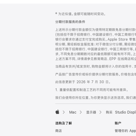
网
脚
‡ 为近似值。金额可能随时间变动。
注
页
分期付款服务的条件
页
上述所示分期付款金额仅为使用特定期数免息分期付款估
脚
(包括但不限于招商银行、中国建设银行、中国工商银行
银行会要求你通过支付宝完成购买。Apple Store 零
呗分期，需经蚂蚁金服批准；对于微信分付分期，需经微信
括但不限于招商银行、中国建设银行、中国工商银行等，
求，不同免息分期期数对应的最低限额可能有所不同。上述分
上述方案不同，详情请参见教育商店、EPP 在线商店和
当商品有货并/或发货时，购物金额将计入你的信用卡、
产品按广告宣传价或标价提供分期付款服务。价格包含
此信息更新于 2026 年 7 月 30 日。
1. 重量依配置和制造工艺的不同而可能有所差异。
我们会使用你所在位置，为你更快显示送货选项。我们通过你
Mac
显示器
购买 Studio Displ
Apple
选购及了解
账户
商店
管理你的 App