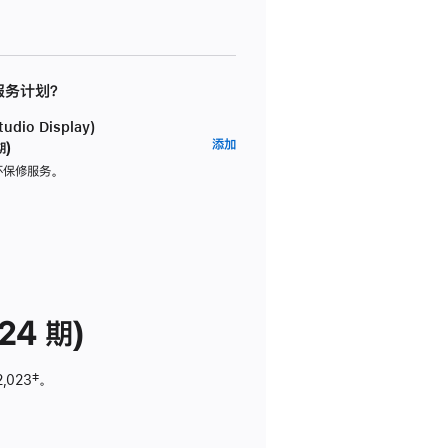
 服务计划？
dio Display)
AppleCare+
添加
期)
服
坏保修服务。
务
计
划
(适
用
于
24 期)
Studio
Display)
2,023
脚
‡。
注