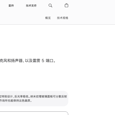
配件
技术支持
概览
技术规格
级麦克风和扬声器，以及雷雳 5 端口。
过特别设计，反光率极低。纳米纹理玻璃面板可分散反射
作场所也能保持出色画质。