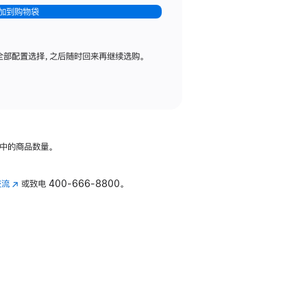
加到购物袋
全部配置选择，之后随时回来再继续选购。
中的商品数量。
交流
(在
或致电
400-666-8800。
新
窗
口
中
打
开)