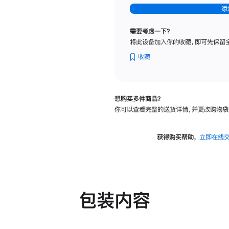
-
添
纳
米
需要考虑一下？
纹
将此设备加入你的收藏，即可先保留
理
玻
收藏
璃
面
板
想购买多件商品？
-
你可以查看完整的送货详情，并更改购物袋
可
调
倾
获得购买帮助，
立即在线
斜
度
及
高
度
包装内容
的
支
架
的