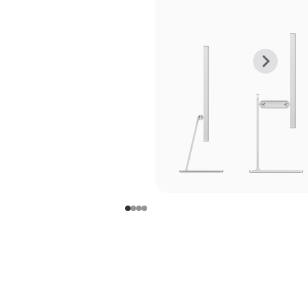
上
下
一
一
张
张
图
图
库
库
图
图
片
片
-
-
支
支
架
架