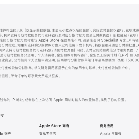
算得出的示例 (仅显示整数数额，未显示小数点以后的金额)，实际支付金额以银行、花呗或
等，具体支持分期付款服务的可选择银行及对应分期付款方案请见付款页面)、蚂蚁金服 (花呗
售店的分期付款方案可能与 Apple Store 在线商店不同，请到店咨询 Specialist 专
分付批准。如果你选择的分期付款方案未获得信用卡发卡机构、蚂蚁金服或微信分付的批准，Ap
具体支持分期付款服务的可选择银行请见付款页面) 网站、支付宝网站和微信分付服务页面，
期付款服务只适用于个人消费者。企业和教育机构客户、企业员工购买计划 (EPP) 和 Appl
企业商店。公司信用卡无资格申请分期。招商银行分期付款单笔订单最高限额为 RMB 150000
支付宝或微信分付账单。相关财务费用将显示在你的信用卡对账单、支付宝或微信账户中。
增值税。所有订单均可享受免费送货服务。
的 IP 地址，或者你在上次访问 Apple 网站时输入的位置信息，找到了你的位置。
ay
Apple Store 商店
商务应用
le 账户
查找零售店
Apple 与商务