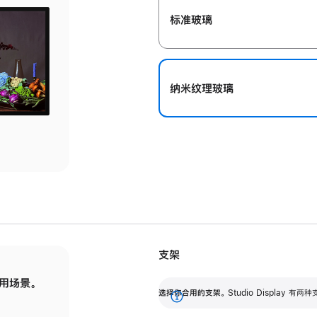
标准玻璃
纳米纹理玻璃
支架
用场景。
标配可调倾斜度的支架，提供 30 度的倾斜度
选
选择你合用的支架。
Studio Display
调节范围。
展