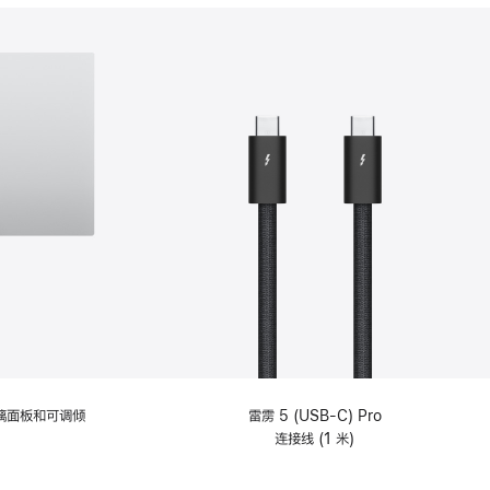
分
期
付
款
选
项)
理玻璃面板和可调倾
雷雳 5 (USB-C) Pro
连接线 (1 米)