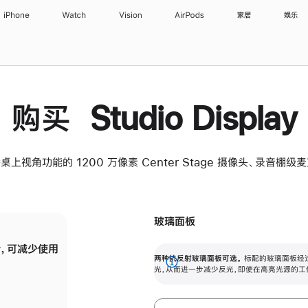
iPhone
Watch
Vision
AirPods
家居
娱乐
购买 Studio Display
桌上视角功能的 1200 万像素 Center Stage 摄像头、录音棚
玻璃面板
，可减少使用
纳米纹理玻璃面板可进一步减少反光，即使在
两种抗反射玻璃面板可选。
标配的玻璃面板经
。
有高亮光源的场所使用，也能保持出色画质。
展
光，从而进一步减少反光，即使在高亮光源的工
开