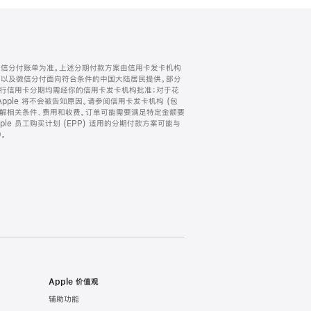
微信分付账单为准。上述分期付款方案由信用卡发卡机构
) 以及微信分付面向符合条件的中国大陆居民提供。部分
家。所有银行信用卡分期均需经你的信用卡发卡机构批准；对于花
ple 将不会被告知原因。请参阅信用卡发卡机构 (包
了解相关条件、费用和收费。订单可能需要满足特定金额要
e 员工购买计划 (EPP) 适用的分期付款方案可能与
。
Apple 价值观
辅助功能