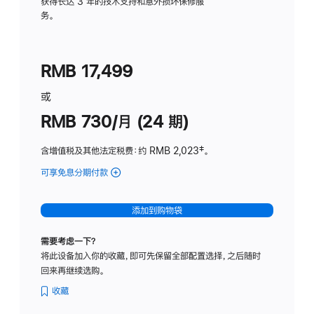
务
获得长达 3 年的技术支持和意外损坏保修服
务。
计
划
(适
RMB 17,499
用
于
或
Studio
RMB 730/月 (24 期)
Display
含增值税及其他法定税费
：约 RMB 2,023
脚
‡。
注
可享免息分期付款
(Studio
Display
-
添加到购物袋
纳
米
需要考虑一下？
纹
将此设备加入你的收藏，即可先保留全部配置选择，之后随时
理
回来再继续选购。
玻
璃
收藏
面