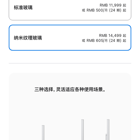
RMB 11,999
起
标准玻璃
或 RMB 500/月 (24 期) 起
RMB 14,499
起
纳米纹理玻璃
或 RMB 605/月 (24 期) 起
三种选择，灵活适应各种使用场景。
标