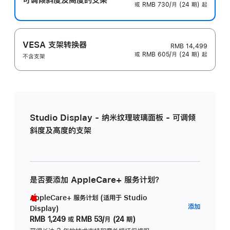
或 RMB 730/月 (24 期) 起
VESA 支架转换器
RMB 14,499
或 RMB 605/月 (24 期) 起
不含支架
Studio Display - 纳米纹理玻璃面板 - 可调倾
斜度及高度的支架
是否要添加 AppleCare+ 服务计划？
AppleCare+ 服务计划 (适用于 Studio
AppleC
添加
Display)
服
RMB 1,249
或
RMB 53/月 (24 期)