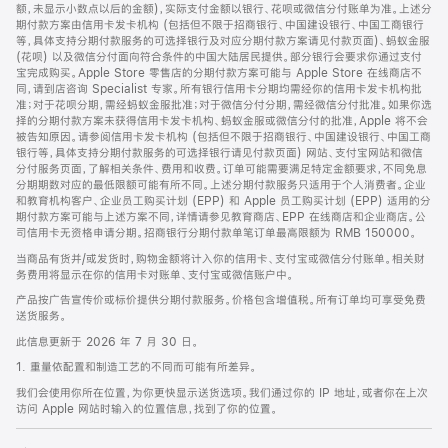
脚
额，未显示小数点以后的金额)，实际支付金额以银行、花呗或微信分付账单为准。上述分
期付款方案由信用卡发卡机构 (包括但不限于招商银行、中国建设银行、中国工商银行
等，具体支持分期付款服务的可选择银行及对应分期付款方案请见付款页面)、蚂蚁金服
(花呗) 以及微信分付面向符合条件的中国大陆居民提供。部分银行会要求你通过支付
宝完成购买。Apple Store 零售店的分期付款方案可能与 Apple Store 在线商店不
同，请到店咨询 Specialist 专家。所有银行信用卡分期均需经你的信用卡发卡机构批
准；对于花呗分期，需经蚂蚁金服批准；对于微信分付分期，需经微信分付批准。如果你选
择的分期付款方案未获得信用卡发卡机构、蚂蚁金服或微信分付的批准，Apple 将不会
被告知原因。请参阅信用卡发卡机构 (包括但不限于招商银行、中国建设银行、中国工商
银行等，具体支持分期付款服务的可选择银行请见付款页面) 网站、支付宝网站和微信
分付服务页面，了解相关条件、费用和收费。订单可能需要满足特定金额要求，不同免息
分期期数对应的最低限额可能有所不同。上述分期付款服务只适用于个人消费者。企业
和教育机构客户、企业员工购买计划 (EPP) 和 Apple 员工购买计划 (EPP) 适用的分
期付款方案可能与上述方案不同，详情请参见教育商店、EPP 在线商店和企业商店。公
司信用卡无资格申请分期。招商银行分期付款单笔订单最高限额为 RMB 150000。
当商品有货并/或发货时，购物金额将计入你的信用卡、支付宝或微信分付账单。相关财
务费用将显示在你的信用卡对账单、支付宝或微信账户中。
产品按广告宣传价或标价提供分期付款服务。价格包含增值税。所有订单均可享受免费
送货服务。
此信息更新于 2026 年 7 月 30 日。
1. 重量依配置和制造工艺的不同而可能有所差异。
我们会使用你所在位置，为你更快显示送货选项。我们通过你的 IP 地址，或者你在上次
访问 Apple 网站时输入的位置信息，找到了你的位置。