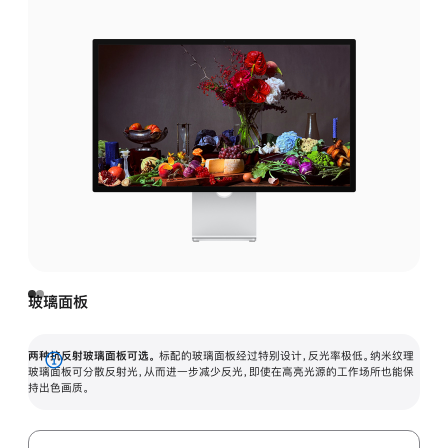
玻璃面板
两种抗反射玻璃面板可选。
标配的玻璃面板经过特别设计，反光率极低。纳米纹理
展
玻璃面板可分散反射光，从而进一步减少反光，即使在高亮光源的工作场所也能保
持出色画质。
开