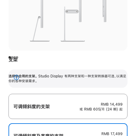
支架
选择你合用的支架。
Studio Display 有两种支架和一种支架转换器可选，以满足
展
你的各种安装需求。
开
RMB 14,499
可调倾斜度的支架
或 RMB 605/月 (24 期) 起
RMB 17,499
可调倾斜度及高‍度的支‍架