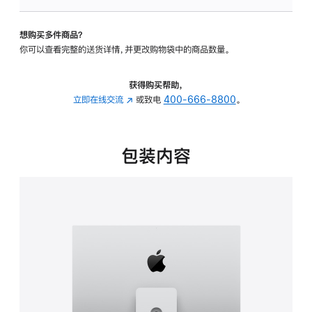
板
-
想购买多件商品？
可
你可以查看完整的送货详情，并更改购物袋中的商品数量。
调
倾
斜
获得购买帮助，
度
立即在线交流
(在
或致电
400-666-8800
。
及
新
高
窗
度
口
包装内容
的
中
支
打
架
开)
的
分
期
付
款
选
项)