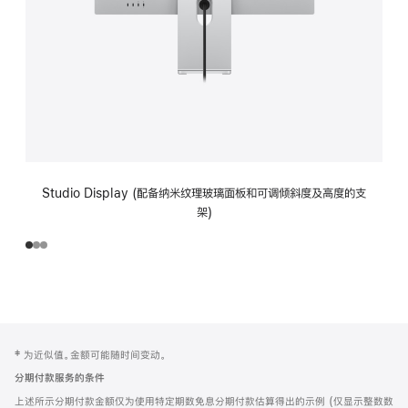
Studio Display (配备纳米纹理玻璃面板和可调倾斜度及高度的支
架)
网
脚
‡ 为近似值。金额可能随时间变动。
注
页
分期付款服务的条件
页
上述所示分期付款金额仅为使用特定期数免息分期付款估算得出的示例 (仅显示整数数