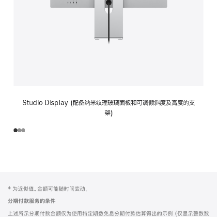
Studio Display (配备纳米纹理玻璃面板和可调倾斜度及高度的支
架)
网
脚
‡ 为近似值。金额可能随时间变动。
注
页
分期付款服务的条件
页
上述所示分期付款金额仅为使用特定期数免息分期付款估算得出的示例 (仅显示整数数