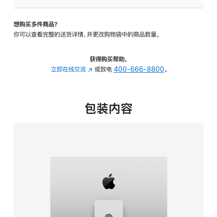
板
-
想购买多件商品？
可
你可以查看完整的送货详情，并更改购物袋中的商品数量。
调
倾
斜
获得购买帮助，
度
立即在线交流
(在
或致电
400-666-8800
。
及
新
高
窗
度
口
包装内容
的
中
支
打
架
开)
的
分
期
付
款
选
项)