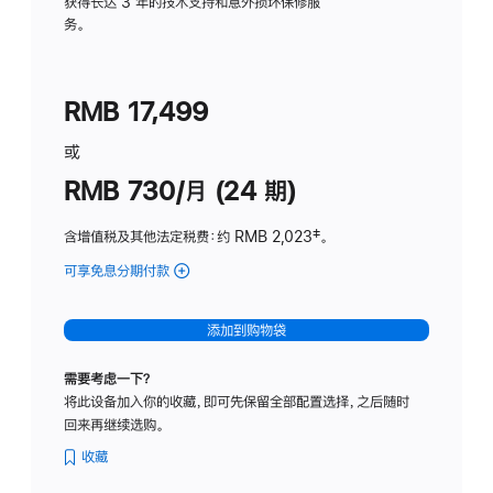
务
获得长达 3 年的技术支持和意外损坏保修服
务。
计
划
(适
RMB 17,499
用
于
或
Studio
RMB 730/月 (24 期)
Display
含增值税及其他法定税费
：约 RMB 2,023
脚
‡。
注
可享免息分期付款
(Studio
Display
-
添加到购物袋
纳
米
需要考虑一下？
纹
将此设备加入你的收藏，即可先保留全部配置选择，之后随时
理
回来再继续选购。
玻
璃
收藏
面