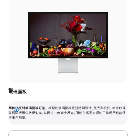
玻璃面板
两种抗反射玻璃面板可选。
标配的玻璃面板经过特别设计，反光率极低。纳米纹理
展
玻璃面板可分散反射光，从而进一步减少反光，即使在高亮光源的工作场所也能保
持出色画质。
开