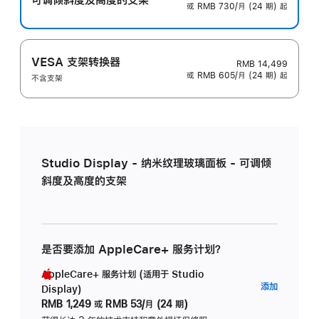
或 RMB 730/月 (24 期) 起
VESA 支架转换器
RMB 14,499
或 RMB 605/月 (24 期) 起
不含支架
Studio Display - 纳米纹理玻璃面板 - 可调倾
斜度及高度的支架
是否要添加 AppleCare+ 服务计划？
AppleCare+ 服务计划 (适用于 Studio
AppleC
添加
Display)
服
RMB 1,249
或
RMB 53/月 (24 期)