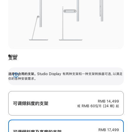
支架
选择你合用的支架。
Studio Display 有两种支架和一种支架转换器可选，以满足
展
你的各种安装需求。
开
RMB 14,499
可调倾斜度的支架
或 RMB 605/月 (24 期) 起
RMB 17,499
可调倾斜度及高‍度的支‍架