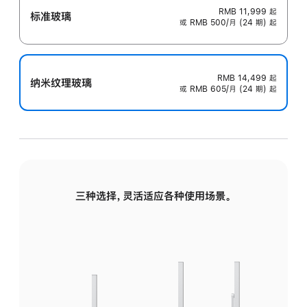
RMB 11,999
起
标准玻璃
或 RMB 500/月 (24 期) 起
RMB 14,499
起
纳米纹理玻璃
或 RMB 605/月 (24 期) 起
三种选择，灵活适应各种使用场景。
标