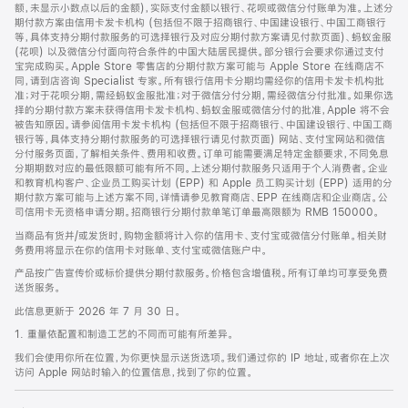
脚
额，未显示小数点以后的金额)，实际支付金额以银行、花呗或微信分付账单为准。上述分
期付款方案由信用卡发卡机构 (包括但不限于招商银行、中国建设银行、中国工商银行
等，具体支持分期付款服务的可选择银行及对应分期付款方案请见付款页面)、蚂蚁金服
(花呗) 以及微信分付面向符合条件的中国大陆居民提供。部分银行会要求你通过支付
宝完成购买。Apple Store 零售店的分期付款方案可能与 Apple Store 在线商店不
同，请到店咨询 Specialist 专家。所有银行信用卡分期均需经你的信用卡发卡机构批
准；对于花呗分期，需经蚂蚁金服批准；对于微信分付分期，需经微信分付批准。如果你选
择的分期付款方案未获得信用卡发卡机构、蚂蚁金服或微信分付的批准，Apple 将不会
被告知原因。请参阅信用卡发卡机构 (包括但不限于招商银行、中国建设银行、中国工商
银行等，具体支持分期付款服务的可选择银行请见付款页面) 网站、支付宝网站和微信
分付服务页面，了解相关条件、费用和收费。订单可能需要满足特定金额要求，不同免息
分期期数对应的最低限额可能有所不同。上述分期付款服务只适用于个人消费者。企业
和教育机构客户、企业员工购买计划 (EPP) 和 Apple 员工购买计划 (EPP) 适用的分
期付款方案可能与上述方案不同，详情请参见教育商店、EPP 在线商店和企业商店。公
司信用卡无资格申请分期。招商银行分期付款单笔订单最高限额为 RMB 150000。
当商品有货并/或发货时，购物金额将计入你的信用卡、支付宝或微信分付账单。相关财
务费用将显示在你的信用卡对账单、支付宝或微信账户中。
产品按广告宣传价或标价提供分期付款服务。价格包含增值税。所有订单均可享受免费
送货服务。
此信息更新于 2026 年 7 月 30 日。
1. 重量依配置和制造工艺的不同而可能有所差异。
我们会使用你所在位置，为你更快显示送货选项。我们通过你的 IP 地址，或者你在上次
访问 Apple 网站时输入的位置信息，找到了你的位置。