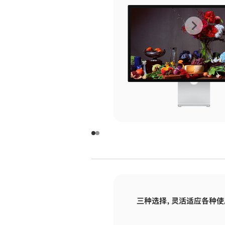
上
下
一
一
张
张
图
图
库
库
图
图
片
片
-
-
玻
玻
璃
璃
三种选择，灵活适应各种使
面
面
板
板