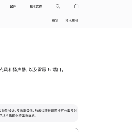
配件
技术支持
概览
技术规格
级麦克风和扬声器，以及雷雳 5 端口。
过特别设计，反光率极低。纳米纹理玻璃面板可分散反射
作场所也能保持出色画质。