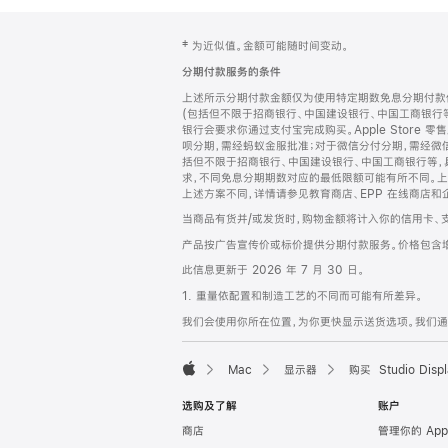
网
脚
‡ 为近似值。金额可能随时间变动。
注
页
分期付款服务的条件
页
上述所示分期付款金额仅为使用特定期数免息分期付款估
脚
(包括但不限于招商银行、中国建设银行、中国工商银行
银行会要求你通过支付宝完成购买。Apple Store 零
呗分期，需经蚂蚁金服批准；对于微信分付分期，需经微信
括但不限于招商银行、中国建设银行、中国工商银行等，
求，不同免息分期期数对应的最低限额可能有所不同。上述分
上述方案不同，详情请参见教育商店、EPP 在线商店和
当商品有货并/或发货时，购物金额将计入你的信用卡、
产品按广告宣传价或标价提供分期付款服务。价格包含
此信息更新于 2026 年 7 月 30 日。
1. 重量依配置和制造工艺的不同而可能有所差异。
我们会使用你所在位置，为你更快显示送货选项。我们通过你
Mac
显示器
购买 Studio Displ
Apple
选购及了解
账户
商店
管理你的 App