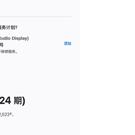
 服务计划？
dio Display)
AppleCare+
添加
期)
服
坏保修服务。
务
计
划
(适
用
于
24 期)
Studio
Display)
2,023
脚
‡。
注