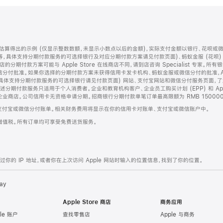
算得出的示例 (仅显示整数数额，未显示小数点以后的金额)，实际支付金额以银行、花呗或
等，具体支持分期付款服务的可选择银行及对应分期付款方案请见付款页面)、蚂蚁金服 (花呗
售店的分期付款方案可能与 Apple Store 在线商店不同，请到店咨询 Specialist 专
分付批准。如果你选择的分期付款方案未获得信用卡发卡机构、蚂蚁金服或微信分付的批准，Ap
具体支持分期付款服务的可选择银行请见付款页面) 网站、支付宝网站和微信分付服务页面，
期付款服务只适用于个人消费者。企业和教育机构客户、企业员工购买计划 (EPP) 和 Appl
企业商店。公司信用卡无资格申请分期。招商银行分期付款单笔订单最高限额为 RMB 150000
支付宝或微信分付账单。相关财务费用将显示在你的信用卡对账单、支付宝或微信账户中。
增值税。所有订单均可享受免费送货服务。
的 IP 地址，或者你在上次访问 Apple 网站时输入的位置信息，找到了你的位置。
ay
Apple Store 商店
商务应用
le 账户
查找零售店
Apple 与商务