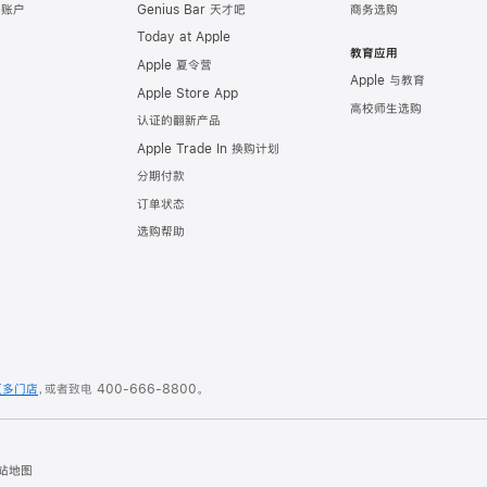
e 账户
Genius Bar 天才吧
商务选购
Today at Apple
教育应用
Apple 夏令营
Apple 与教育
Apple Store App
高校师生选购
认证的翻新产品
Apple Trade In 换购计划
分期付款
订单状态
选购帮助
更多门店
，或者致电
400-666-8800
。
站地图