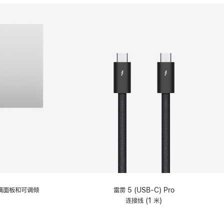
分
期
付
款
选
项)
理玻璃面板和可调倾
雷雳 5 (USB-C) Pro
连接线 (1 米)