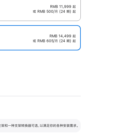
RMB 11,999
起
或 RMB 500/月 (24 期) 起
RMB 14,499
起
或 RMB 605/月 (24 期) 起
配可调倾斜度及高度的支架，额外增加 105
VESA 支架转换器
 有两种支架和一种支架转换器可选，以满足你的各种安装需求。
毫米的高度调节范围。
容的支架 (未随附)