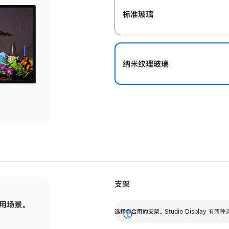
标准玻璃
纳米纹理玻璃
支架
用场景。
标配可调倾斜度的支架，提供 30 度的倾斜度
选
选择你合用的支架。
Studio Display
调节范围。
展