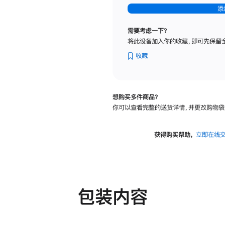
-
添
纳
米
需要考虑一下？
纹
将此设备加入你的收藏，即可先保留
理
玻
收藏
璃
面
板
想购买多件商品？
-
你可以查看完整的送货详情，并更改购物袋
可
调
倾
获得购买帮助，
立即在线
斜
度
及
高
度
包装内容
的
支
架
的