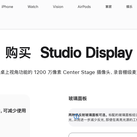
iPhone
Watch
Vision
AirPods
家居
娱乐
购买 Studio Display
桌上视角功能的 1200 万像素 Center Stage 摄像头、录音棚
玻璃面板
，可减少使用
纳米纹理玻璃面板可进一步减少反光，即使在
两种抗反射玻璃面板可选。
标配的玻璃面板经
。
有高亮光源的场所使用，也能保持出色画质。
展
光，从而进一步减少反光，即使在高亮光源的工
开