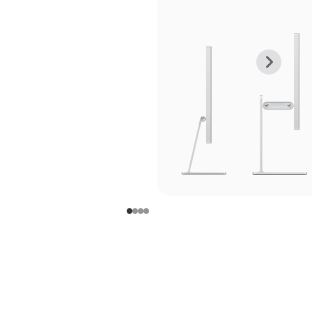
上
下
一
一
张
张
图
图
库
库
图
图
片
片
-
-
支
支
架
架