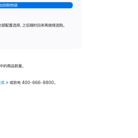
加到购物袋
全部配置选择，之后随时回来再继续选购。
中的商品数量。
交流
(在
或致电
400-666-8800。
新
窗
口
中
打
开)