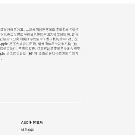
微信分付账单为准。上述分期付款方案由信用卡发卡机构
) 以及微信分付面向符合条件的中国大陆居民提供。部分
家。所有银行信用卡分期均需经你的信用卡发卡机构批准；对于花
ple 将不会被告知原因。请参阅信用卡发卡机构 (包
了解相关条件、费用和收费。订单可能需要满足特定金额要
e 员工购买计划 (EPP) 适用的分期付款方案可能与
。
Apple 价值观
辅助功能