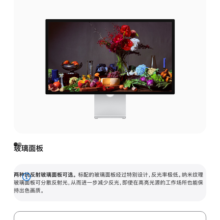
玻璃面板
两种抗反射玻璃面板可选。
标配的玻璃面板经过特别设计，反光率极低。纳米纹理
展
玻璃面板可分散反射光，从而进一步减少反光，即使在高亮光源的工作场所也能保
持出色画质。
开