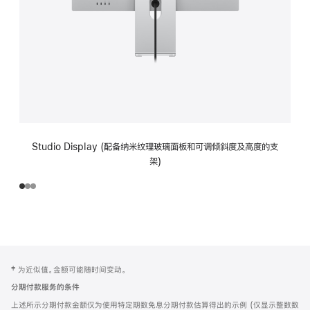
Studio Display (配备纳米纹理玻璃面板和可调倾斜度及高度的支
架)
网
脚
‡ 为近似值。金额可能随时间变动。
注
页
分期付款服务的条件
页
上述所示分期付款金额仅为使用特定期数免息分期付款估算得出的示例 (仅显示整数数