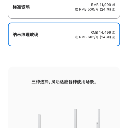
RMB 11,999
起
标准玻璃
或 RMB 500/月 (24 期) 起
RMB 14,499
起
纳米纹理玻璃
或 RMB 605/月 (24 期) 起
三种选择，灵活适应各种使用场景。
标