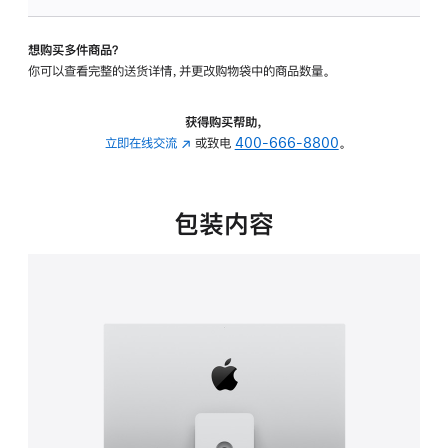
板
-
想购买多件商品？
可
你可以查看完整的送货详情，并更改购物袋中的商品数量。
调
倾
斜
获得购买帮助，
度
立即在线交流
(在
或致电
400-666-8800
。
及
新
高
窗
度
口
包装内容
的
中
支
打
架
开)
的
分
期
付
款
选
项)