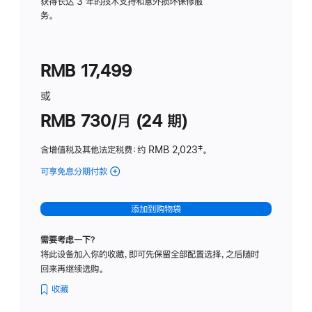
务
获得长达 3 年的技术支持和意外损坏保修服
务。
计
划
(适
RMB 17,499
用
于
或
Studio
RMB 730/月 (24 期)
Display
含增值税及其他法定税费
：约 RMB 2,023
脚
‡。
注
可享免息分期付款
(Studio
Display
-
添加到购物袋
纳
米
需要考虑一下？
纹
将此设备加入你的收藏，即可先保留全部配置选择，之后随时
理
回来再继续选购。
玻
璃
收藏
面