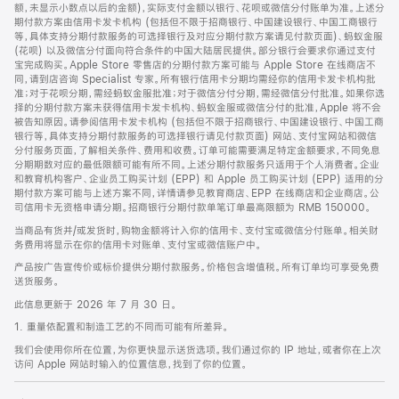
脚
额，未显示小数点以后的金额)，实际支付金额以银行、花呗或微信分付账单为准。上述分
期付款方案由信用卡发卡机构 (包括但不限于招商银行、中国建设银行、中国工商银行
等，具体支持分期付款服务的可选择银行及对应分期付款方案请见付款页面)、蚂蚁金服
(花呗) 以及微信分付面向符合条件的中国大陆居民提供。部分银行会要求你通过支付
宝完成购买。Apple Store 零售店的分期付款方案可能与 Apple Store 在线商店不
同，请到店咨询 Specialist 专家。所有银行信用卡分期均需经你的信用卡发卡机构批
准；对于花呗分期，需经蚂蚁金服批准；对于微信分付分期，需经微信分付批准。如果你选
择的分期付款方案未获得信用卡发卡机构、蚂蚁金服或微信分付的批准，Apple 将不会
被告知原因。请参阅信用卡发卡机构 (包括但不限于招商银行、中国建设银行、中国工商
银行等，具体支持分期付款服务的可选择银行请见付款页面) 网站、支付宝网站和微信
分付服务页面，了解相关条件、费用和收费。订单可能需要满足特定金额要求，不同免息
分期期数对应的最低限额可能有所不同。上述分期付款服务只适用于个人消费者。企业
和教育机构客户、企业员工购买计划 (EPP) 和 Apple 员工购买计划 (EPP) 适用的分
期付款方案可能与上述方案不同，详情请参见教育商店、EPP 在线商店和企业商店。公
司信用卡无资格申请分期。招商银行分期付款单笔订单最高限额为 RMB 150000。
当商品有货并/或发货时，购物金额将计入你的信用卡、支付宝或微信分付账单。相关财
务费用将显示在你的信用卡对账单、支付宝或微信账户中。
产品按广告宣传价或标价提供分期付款服务。价格包含增值税。所有订单均可享受免费
送货服务。
此信息更新于 2026 年 7 月 30 日。
1. 重量依配置和制造工艺的不同而可能有所差异。
我们会使用你所在位置，为你更快显示送货选项。我们通过你的 IP 地址，或者你在上次
访问 Apple 网站时输入的位置信息，找到了你的位置。