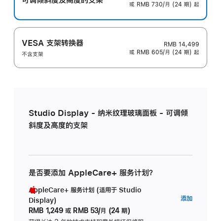
或 RMB 730/月 (24 期) 起
VESA 支架转换器
RMB 14,499
或 RMB 605/月 (24 期) 起
不含支架
Studio Display - 纳米纹理玻璃面板 - 可调倾
斜度及高度的支架
是否要添加 AppleCare+ 服务计划？
AppleCare+ 服务计划 (适用于 Studio
AppleC
添加
Display)
服
RMB 1,249
或
RMB 53/月 (24 期)