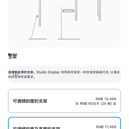
支架
选择你合用的支架。
Studio Display 有两种支架和一种支架转换器可选，以满足
展
你的各种安装需求。
开
RMB 14,499
可调倾斜度的支架
或 RMB 605/月 (24 期) 起
RMB 17,499
可调倾斜度及高‍度的支‍架