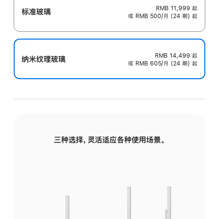
RMB 11,999
起
标准玻璃
或 RMB 500/月 (24 期) 起
RMB 14,499
起
纳米纹理玻璃
或 RMB 605/月 (24 期) 起
三种选择，灵活适应各种使用场景。
标