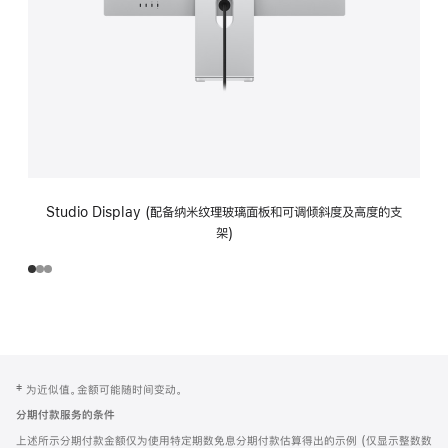
Studio Display (配备纳米纹理玻璃面板和可调倾斜度及高度的支
架)
网
脚
‡ 为近似值。金额可能随时间变动。
注
页
分期付款服务的条件
页
上述所示分期付款金额仅为使用特定期数免息分期付款估算得出的示例 (仅显示整数数