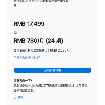
务
获得长达 3 年的技术支持和意外损坏保修服
务。
计
划
(适
RMB 17,499
用
于
或
Studio
RMB 730/月 (24 期)
Display
含增值税及其他法定税费
：约 RMB 2,023
脚
‡。
注
可享免息分期付款
(Studio
Display
-
添加到购物袋
纳
米
需要考虑一下？
纹
将此设备加入你的收藏，即可先保留全部配置选择，之后随时
理
回来再继续选购。
玻
璃
收藏
面