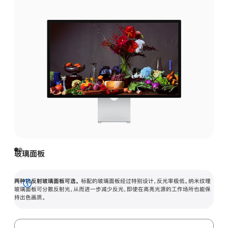
玻璃面板
两种抗反射玻璃面板可选。
标配的玻璃面板经过特别设计，反光率极低。纳米纹理
展
玻璃面板可分散反射光，从而进一步减少反光，即使在高亮光源的工作场所也能保
持出色画质。
开