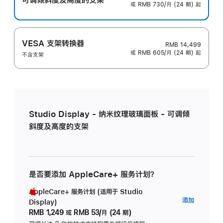
或 RMB 730/月 (24 期) 起
VESA 支架转换器
RMB 14,499
或 RMB 605/月 (24 期) 起
不含支架
Studio Display - 纳米纹理玻璃面板 - 可调倾
斜度及高度的支架
是否要添加 AppleCare+ 服务计划？
AppleCare+ 服务计划 (适用于 Studio
AppleC
添加
Display)
服
RMB 1,249
或
RMB 53/月 (24 期)