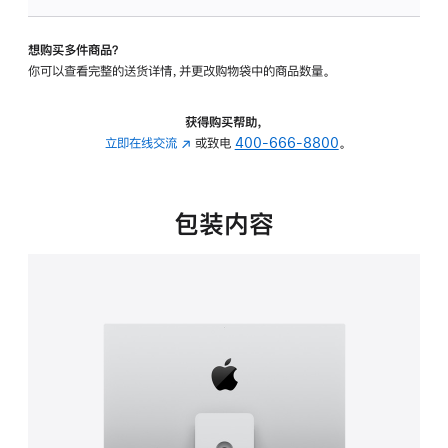
板
-
想购买多件商品？
可
你可以查看完整的送货详情，并更改购物袋中的商品数量。
调
倾
斜
获得购买帮助，
度
立即在线交流
(在
或致电
400-666-8800
。
及
新
高
窗
度
口
包装内容
的
中
支
打
架
开)
的
分
期
付
款
选
项)