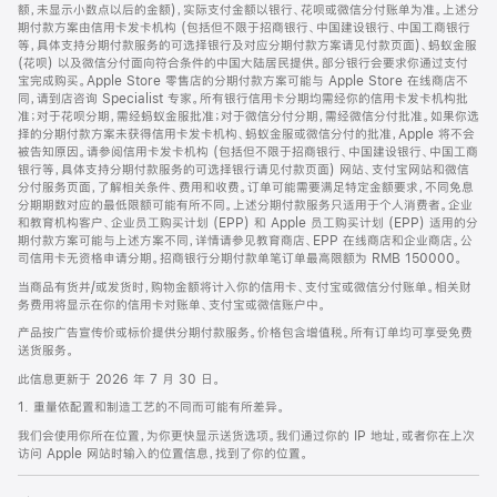
脚
额，未显示小数点以后的金额)，实际支付金额以银行、花呗或微信分付账单为准。上述分
期付款方案由信用卡发卡机构 (包括但不限于招商银行、中国建设银行、中国工商银行
等，具体支持分期付款服务的可选择银行及对应分期付款方案请见付款页面)、蚂蚁金服
(花呗) 以及微信分付面向符合条件的中国大陆居民提供。部分银行会要求你通过支付
宝完成购买。Apple Store 零售店的分期付款方案可能与 Apple Store 在线商店不
同，请到店咨询 Specialist 专家。所有银行信用卡分期均需经你的信用卡发卡机构批
准；对于花呗分期，需经蚂蚁金服批准；对于微信分付分期，需经微信分付批准。如果你选
择的分期付款方案未获得信用卡发卡机构、蚂蚁金服或微信分付的批准，Apple 将不会
被告知原因。请参阅信用卡发卡机构 (包括但不限于招商银行、中国建设银行、中国工商
银行等，具体支持分期付款服务的可选择银行请见付款页面) 网站、支付宝网站和微信
分付服务页面，了解相关条件、费用和收费。订单可能需要满足特定金额要求，不同免息
分期期数对应的最低限额可能有所不同。上述分期付款服务只适用于个人消费者。企业
和教育机构客户、企业员工购买计划 (EPP) 和 Apple 员工购买计划 (EPP) 适用的分
期付款方案可能与上述方案不同，详情请参见教育商店、EPP 在线商店和企业商店。公
司信用卡无资格申请分期。招商银行分期付款单笔订单最高限额为 RMB 150000。
当商品有货并/或发货时，购物金额将计入你的信用卡、支付宝或微信分付账单。相关财
务费用将显示在你的信用卡对账单、支付宝或微信账户中。
产品按广告宣传价或标价提供分期付款服务。价格包含增值税。所有订单均可享受免费
送货服务。
此信息更新于 2026 年 7 月 30 日。
1. 重量依配置和制造工艺的不同而可能有所差异。
我们会使用你所在位置，为你更快显示送货选项。我们通过你的 IP 地址，或者你在上次
访问 Apple 网站时输入的位置信息，找到了你的位置。