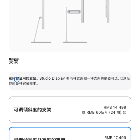
支架
选择你合用的支架。
Studio Display 有两种支架和一种支架转换器可选，以满足
展
你的各种安装需求。
开
RMB 14,499
可调倾斜度的支架
或 RMB 605/月 (24 期) 起
RMB 17,499
可调倾斜度及高‍度的支‍架