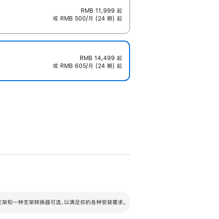
RMB 11,999
起
或 RMB 500/月 (24 期) 起
RMB 14,499
起
或 RMB 605/月 (24 期) 起
配可调倾斜度及高度的支架，额外增加 105
VESA 支架转换器
 有两种支架和一种支架转换器可选，以满足你的各种安装需求。
毫米的高度调节范围。
容的支架 (未随附)