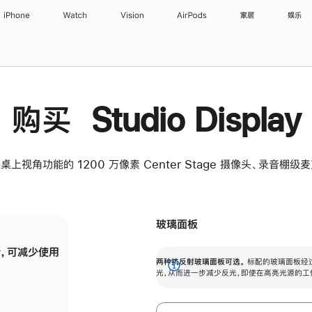
iPhone
Watch
Vision
AirPods
家居
娱乐
购买 Studio Display
桌上视角功能的 1200 万像素 Center Stage 摄像头、录音棚
玻璃面板
，可减少使用
纳米纹理玻璃面板可进一步减少反光，即使在
两种抗反射玻璃面板可选。
标配的玻璃面板经
。
有高亮光源的场所使用，也能保持出色画质。
展
光，从而进一步减少反光，即使在高亮光源的工
开