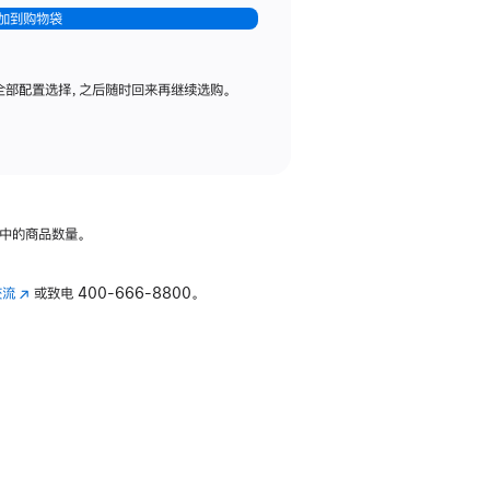
加到购物袋
全部配置选择，之后随时回来再继续选购。
中的商品数量。
交流
(在
或致电
400-666-8800。
新
窗
口
中
打
开)