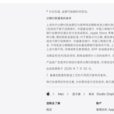
网
脚
‡ 为近似值。金额可能随时间变动。
注
页
分期付款服务的条件
页
上述所示分期付款金额仅为使用特定期数免息分期付款估
脚
(包括但不限于招商银行、中国建设银行、中国工商银行
银行会要求你通过支付宝完成购买。Apple Store 零
呗分期，需经蚂蚁金服批准；对于微信分付分期，需经微信
括但不限于招商银行、中国建设银行、中国工商银行等，
求，不同免息分期期数对应的最低限额可能有所不同。上述分
上述方案不同，详情请参见教育商店、EPP 在线商店和
当商品有货并/或发货时，购物金额将计入你的信用卡、
产品按广告宣传价或标价提供分期付款服务。价格包含
此信息更新于 2026 年 7 月 30 日。
1. 重量依配置和制造工艺的不同而可能有所差异。
我们会使用你所在位置，为你更快显示送货选项。我们通过你
Mac
显示器
购买 Studio Displ
Apple
选购及了解
账户
商店
管理你的 App