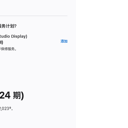
 服务计划？
dio Display)
AppleCare+
添加
期)
服
坏保修服务。
务
计
划
(适
用
于
24 期)
Studio
Display)
2,023
脚
‡。
注