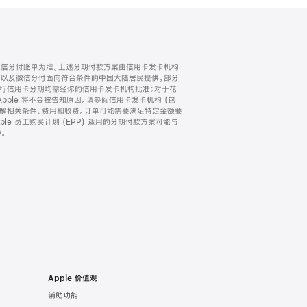
微信分付账单为准。上述分期付款方案由信用卡发卡机构
) 以及微信分付面向符合条件的中国大陆居民提供。部分
家。所有银行信用卡分期均需经你的信用卡发卡机构批准；对于花
ple 将不会被告知原因。请参阅信用卡发卡机构 (包
了解相关条件、费用和收费。订单可能需要满足特定金额要
e 员工购买计划 (EPP) 适用的分期付款方案可能与
。
Apple 价值观
辅助功能