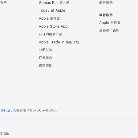
e 账户
Genius Bar 天才吧
商务选购
Today at Apple
教育应用
Apple 夏令营
Apple 与教育
Apple Store App
高校师生选购
认证的翻新产品
Apple Trade In 换购计划
分期付款
订单状态
选购帮助
更多门店
，或者致电
400-666-8800
。
站地图