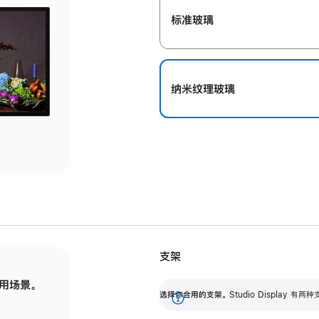
标准玻璃
纳米纹理玻璃
支架
用场景。
标配可调倾斜度的支架，提供 30 度的倾斜度
选
选择你合用的支架。
Studio Display
调节范围。
展