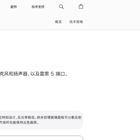
配件
技术支持
概览
技术规格
级麦克风和扬声器，以及雷雳 5 端口。
过特别设计，反光率极低。纳米纹理玻璃面板可分散反射
作场所也能保持出色画质。