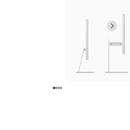
上
下
一
一
张
张
图
图
库
库
图
图
片
片
-
-
支
支
架
架