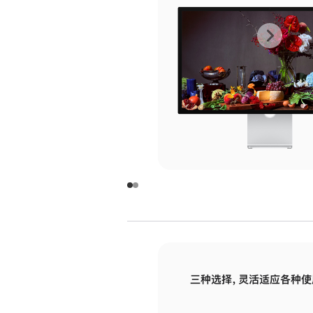
上
下
一
一
张
张
图
图
库
库
图
图
片
片
-
-
玻
玻
璃
璃
三种选择，灵活适应各种使
面
面
板
板