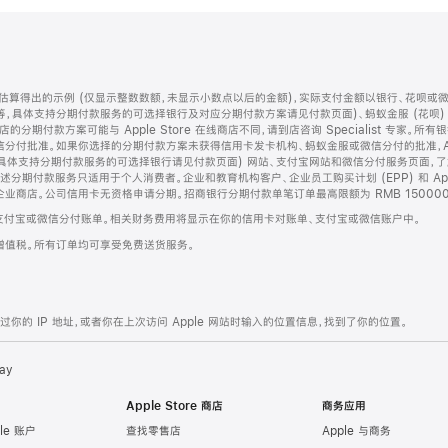
算得出的示例 (仅显示整数数额，未显示小数点以后的金额)，实际支付金额以银行、花呗或
等，具体支持分期付款服务的可选择银行及对应分期付款方案请见付款页面)、蚂蚁金服 (花呗
售店的分期付款方案可能与 Apple Store 在线商店不同，请到店咨询 Specialist 专
分付批准。如果你选择的分期付款方案未获得信用卡发卡机构、蚂蚁金服或微信分付的批准，Ap
具体支持分期付款服务的可选择银行请见付款页面) 网站、支付宝网站和微信分付服务页面，
期付款服务只适用于个人消费者。企业和教育机构客户、企业员工购买计划 (EPP) 和 Appl
企业商店。公司信用卡无资格申请分期。招商银行分期付款单笔订单最高限额为 RMB 150000
支付宝或微信分付账单。相关财务费用将显示在你的信用卡对账单、支付宝或微信账户中。
增值税。所有订单均可享受免费送货服务。
的 IP 地址，或者你在上次访问 Apple 网站时输入的位置信息，找到了你的位置。
ay
Apple Store 商店
商务应用
le 账户
查找零售店
Apple 与商务