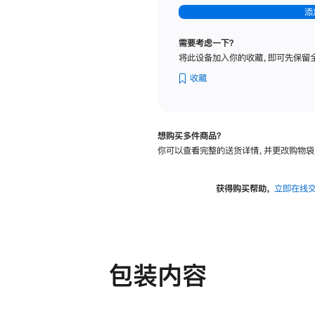
-
添
纳
米
需要考虑一下？
纹
将此设备加入你的收藏，即可先保留
理
玻
收藏
璃
面
板
想购买多件商品？
-
你可以查看完整的送货详情，并更改购物袋
可
调
倾
获得购买帮助，
立即在线
斜
度
及
高
度
包装内容
的
支
架
的