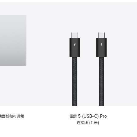
分
期
付
款
选
项)
理玻璃面板和可调倾
雷雳 5 (USB-C) Pro
连接线 (1 米)