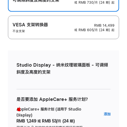
或 RMB 730/月 (24 期) 起
VESA 支架转换器
RMB 14,499
或 RMB 605/月 (24 期) 起
不含支架
Studio Display - 纳米纹理玻璃面板 - 可调倾
斜度及高度的支架
是否要添加 AppleCare+ 服务计划？
AppleCare+ 服务计划 (适用于 Studio
AppleC
添加
Display)
服
RMB 1,249
或
RMB 53/月 (24 期)