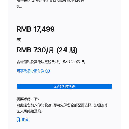
务
获得长达 3 年的技术支持和意外损坏保修服
务。
计
划
(适
RMB 17,499
用
于
或
Studio
RMB 730/月 (24 期)
Display
含增值税及其他法定税费
：约 RMB 2,023
脚
‡。
注
可享免息分期付款
(Studio
Display
-
添加到购物袋
纳
米
需要考虑一下？
纹
将此设备加入你的收藏，即可先保留全部配置选择，之后随时
理
回来再继续选购。
玻
璃
收藏
面