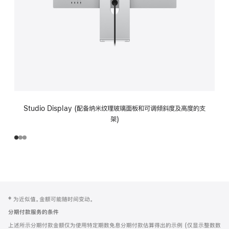
Studio Display (配备纳米纹理玻璃面板和可调倾斜度及高度的支
架)
网
脚
‡ 为近似值。金额可能随时间变动。
注
页
分期付款服务的条件
页
上述所示分期付款金额仅为使用特定期数免息分期付款估算得出的示例 (仅显示整数数