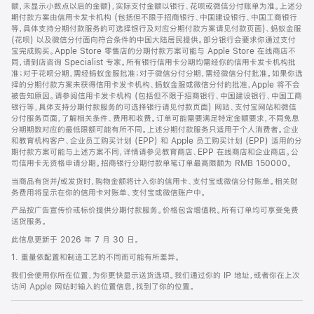
脚
额，未显示小数点以后的金额)，实际支付金额以银行、花呗或微信分付账单为准。上述分
期付款方案由信用卡发卡机构 (包括但不限于招商银行、中国建设银行、中国工商银行
等，具体支持分期付款服务的可选择银行及对应分期付款方案请见付款页面)、蚂蚁金服
(花呗) 以及微信分付面向符合条件的中国大陆居民提供。部分银行会要求你通过支付
宝完成购买。Apple Store 零售店的分期付款方案可能与 Apple Store 在线商店不
同，请到店咨询 Specialist 专家。所有银行信用卡分期均需经你的信用卡发卡机构批
准；对于花呗分期，需经蚂蚁金服批准；对于微信分付分期，需经微信分付批准。如果你选
择的分期付款方案未获得信用卡发卡机构、蚂蚁金服或微信分付的批准，Apple 将不会
被告知原因。请参阅信用卡发卡机构 (包括但不限于招商银行、中国建设银行、中国工商
银行等，具体支持分期付款服务的可选择银行请见付款页面) 网站、支付宝网站和微信
分付服务页面，了解相关条件、费用和收费。订单可能需要满足特定金额要求，不同免息
分期期数对应的最低限额可能有所不同。上述分期付款服务只适用于个人消费者。企业
和教育机构客户、企业员工购买计划 (EPP) 和 Apple 员工购买计划 (EPP) 适用的分
期付款方案可能与上述方案不同，详情请参见教育商店、EPP 在线商店和企业商店。公
司信用卡无资格申请分期。招商银行分期付款单笔订单最高限额为 RMB 150000。
当商品有货并/或发货时，购物金额将计入你的信用卡、支付宝或微信分付账单。相关财
务费用将显示在你的信用卡对账单、支付宝或微信账户中。
产品按广告宣传价或标价提供分期付款服务。价格包含增值税。所有订单均可享受免费
送货服务。
此信息更新于 2026 年 7 月 30 日。
1. 重量依配置和制造工艺的不同而可能有所差异。
我们会使用你所在位置，为你更快显示送货选项。我们通过你的 IP 地址，或者你在上次
访问 Apple 网站时输入的位置信息，找到了你的位置。