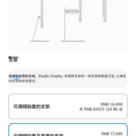
支架
选择你合用的支架。
Studio Display 有两种支架和一种支架转换器可选，以满足
展
你的各种安装需求。
开
RMB 14,499
可调倾斜度的支架
或 RMB 605/月 (24 期) 起
RMB 17,499
可调倾斜度及高‍度的支‍架