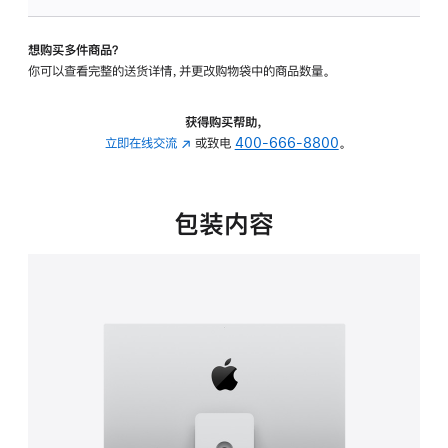
板
-
想购买多件商品？
可
你可以查看完整的送货详情，并更改购物袋中的商品数量。
调
倾
斜
获得购买帮助，
度
立即在线交流
(在
或致电
400-666-8800
。
及
新
高
窗
度
口
包装内容
的
中
支
打
架
开)
的
分
期
付
款
选
项)