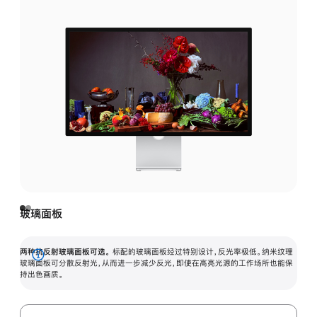
玻璃面板
两种抗反射玻璃面板可选。
标配的玻璃面板经过特别设计，反光率极低。纳米纹理
展
玻璃面板可分散反射光，从而进一步减少反光，即使在高亮光源的工作场所也能保
持出色画质。
开