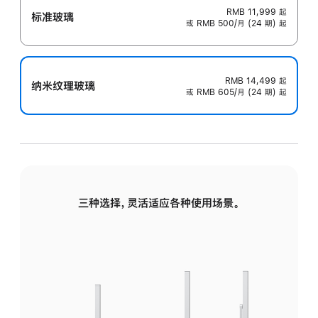
RMB 11,999
起
标准玻璃
或 RMB 500/月 (24 期) 起
RMB 14,499
起
纳米纹理玻璃
或 RMB 605/月 (24 期) 起
三种选择，灵活适应各种使用场景。
标