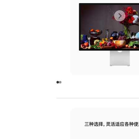
上
下
一
一
张
张
图
图
库
库
图
图
片
片
-
-
玻
玻
璃
璃
三种选择，灵活适应各种使
面
面
板
板