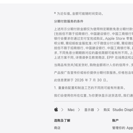
网
脚
‡ 为近似值。金额可能随时间变动。
注
页
分期付款服务的条件
页
上述所示分期付款金额仅为使用特定期数免息分期付款估
脚
(包括但不限于招商银行、中国建设银行、中国工商银行
银行会要求你通过支付宝完成购买。Apple Store 零
呗分期，需经蚂蚁金服批准；对于微信分付分期，需经微信
括但不限于招商银行、中国建设银行、中国工商银行等，
求，不同免息分期期数对应的最低限额可能有所不同。上述分
上述方案不同，详情请参见教育商店、EPP 在线商店和
当商品有货并/或发货时，购物金额将计入你的信用卡、
产品按广告宣传价或标价提供分期付款服务。价格包含
此信息更新于 2026 年 7 月 30 日。
1. 重量依配置和制造工艺的不同而可能有所差异。
我们会使用你所在位置，为你更快显示送货选项。我们通过你
Mac
显示器
购买 Studio Displ
Apple
选购及了解
账户
商店
管理你的 App