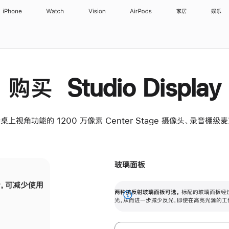
iPhone
Watch
Vision
AirPods
家居
娱乐
购买 Studio Display
桌上视角功能的 1200 万像素 Center Stage 摄像头、录音棚
玻璃面板
，可减少使用
纳米纹理玻璃面板可进一步减少反光，即使在
两种抗反射玻璃面板可选。
标配的玻璃面板经
。
有高亮光源的场所使用，也能保持出色画质。
展
光，从而进一步减少反光，即使在高亮光源的工
开