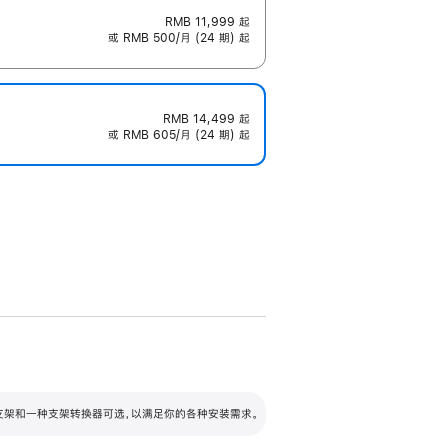
RMB 11,999
起
或 RMB 500/月 (24 期) 起
RMB 14,499
起
或 RMB 605/月 (24 期) 起
配可调倾斜度及高度的支架，额外增加 105
VESA 支架转换器
 有两种支架和一种支架转换器可选，以满足你的各种安装需求。
毫米的高度调节范围。
容的支架 (未随附)