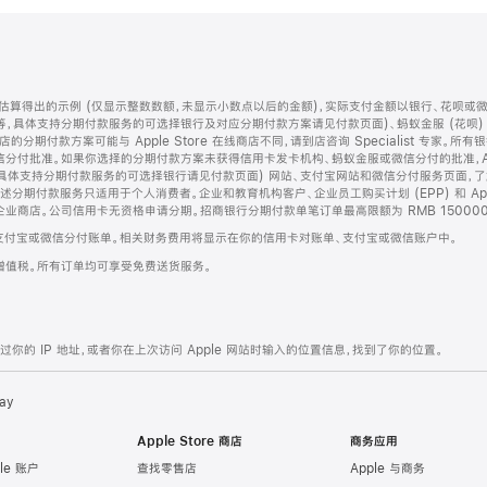
算得出的示例 (仅显示整数数额，未显示小数点以后的金额)，实际支付金额以银行、花呗或
等，具体支持分期付款服务的可选择银行及对应分期付款方案请见付款页面)、蚂蚁金服 (花呗
售店的分期付款方案可能与 Apple Store 在线商店不同，请到店咨询 Specialist 专
分付批准。如果你选择的分期付款方案未获得信用卡发卡机构、蚂蚁金服或微信分付的批准，Ap
具体支持分期付款服务的可选择银行请见付款页面) 网站、支付宝网站和微信分付服务页面，
期付款服务只适用于个人消费者。企业和教育机构客户、企业员工购买计划 (EPP) 和 Appl
企业商店。公司信用卡无资格申请分期。招商银行分期付款单笔订单最高限额为 RMB 150000
支付宝或微信分付账单。相关财务费用将显示在你的信用卡对账单、支付宝或微信账户中。
增值税。所有订单均可享受免费送货服务。
的 IP 地址，或者你在上次访问 Apple 网站时输入的位置信息，找到了你的位置。
ay
Apple Store 商店
商务应用
le 账户
查找零售店
Apple 与商务