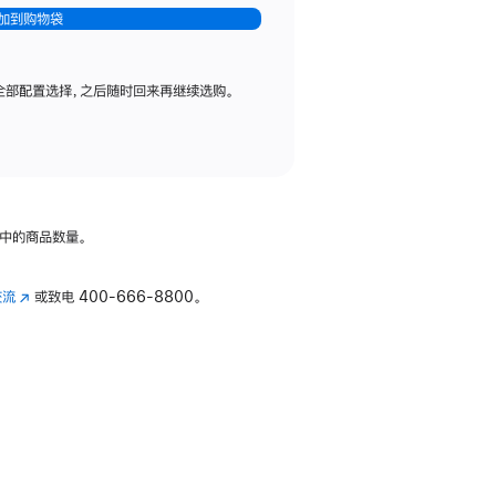
加到购物袋
全部配置选择，之后随时回来再继续选购。
中的商品数量。
交流
(在
或致电
400-666-8800。
新
窗
口
中
打
开)