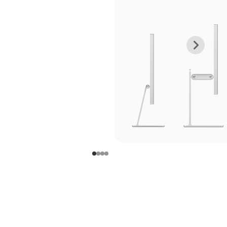
上
下
一
一
张
张
图
图
库
库
图
图
片
片
-
-
支
支
架
架