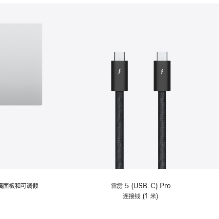
分
期
付
款
选
项)
理玻璃面板和可调倾
雷雳 5 (USB-C) Pro
连接线 (1 米)