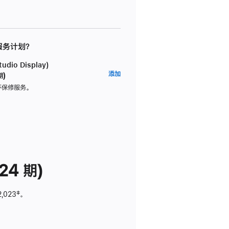
 服务计划？
dio Display)
AppleCare+
添加
期)
服
坏保修服务。
务
计
划
(适
用
于
24 期)
Studio
Display)
2,023
脚
‡。
注