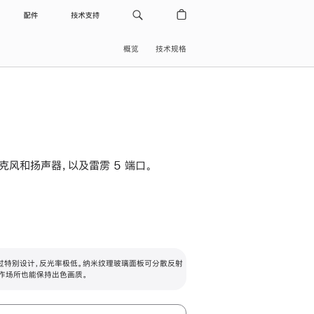
配件
技术支持
概览
技术规格
级麦克风和扬声器，以及雷雳 5 端口。
过特别设计，反光率极低。纳米纹理玻璃面板可分散反射
作场所也能保持出色画质。