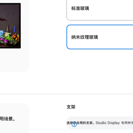
标准玻璃
纳米纹理玻璃
支架
用场景。
标配可调倾斜度的支架，提供 30 度的倾斜度
选
选择你合用的支架。
Studio Display
调节范围。
展