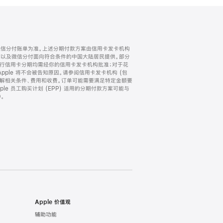
微信分付账单为准。上述分期付款方案由信用卡发卡机构
) 以及微信分付面向符合条件的中国大陆居民提供。部分
家。所有银行信用卡分期均需经你的信用卡发卡机构批准；对于花
ple 将不会被告知原因。请参阅信用卡发卡机构 (包
了解相关条件、费用和收费。订单可能需要满足特定金额要
e 员工购买计划 (EPP) 适用的分期付款方案可能与
。
Apple 价值观
辅助功能