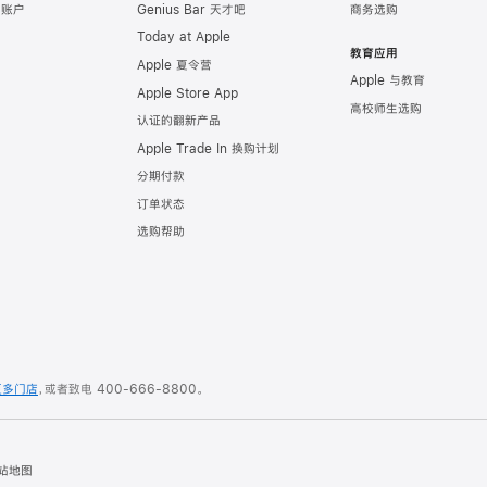
e 账户
Genius Bar 天才吧
商务选购
Today at Apple
教育应用
Apple 夏令营
Apple 与教育
Apple Store App
高校师生选购
认证的翻新产品
Apple Trade In 换购计划
分期付款
订单状态
选购帮助
更多门店
，或者致电
400-666-8800
。
站地图