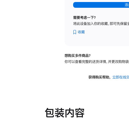
-
添
纳
米
需要考虑一下？
纹
将此设备加入你的收藏，即可先保留
理
玻
收藏
璃
面
板
想购买多件商品？
-
你可以查看完整的送货详情，并更改购物袋
可
调
倾
获得购买帮助，
立即在线
斜
度
及
高
度
包装内容
的
支
架
的