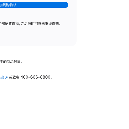
加到购物袋
全部配置选择，之后随时回来再继续选购。
中的商品数量。
交流
(在
或致电
400-666-8800。
新
窗
口
中
打
开)