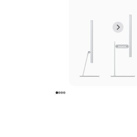
上
下
一
一
张
张
图
图
库
库
图
图
片
片
-
-
支
支
架
架