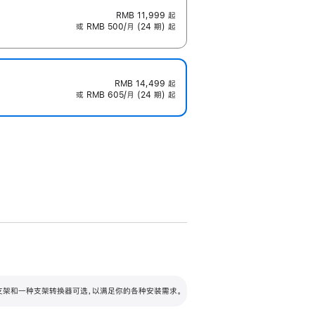
RMB 11,999
起
或 RMB 500/月 (24 期) 起
RMB 14,499
起
或 RMB 605/月 (24 期) 起
配可调倾斜度及高度的支架，额外增加 105
VESA 支架转换器
 有两种支架和一种支架转换器可选，以满足你的各种安装需求。
毫米的高度调节范围。
容的支架 (未随附)