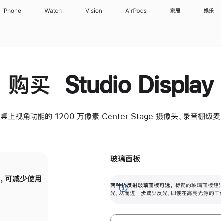
iPhone
Watch
Vision
AirPods
家居
娱乐
购买 Studio Display
桌上视角功能的 1200 万像素 Center Stage 摄像头、录音棚
玻璃面板
，可减少使用
纳米纹理玻璃面板可进一步减少反光，即使在
两种抗反射玻璃面板可选。
标配的玻璃面板经
。
有高亮光源的场所使用，也能保持出色画质。
展
光，从而进一步减少反光，即使在高亮光源的工
开