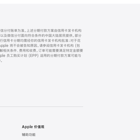
微信分付账单为准。上述分期付款方案由信用卡发卡机构
) 以及微信分付面向符合条件的中国大陆居民提供。部分
家。所有银行信用卡分期均需经你的信用卡发卡机构批准；对于花
ple 将不会被告知原因。请参阅信用卡发卡机构 (包
了解相关条件、费用和收费。订单可能需要满足特定金额要
e 员工购买计划 (EPP) 适用的分期付款方案可能与
。
Apple 价值观
辅助功能