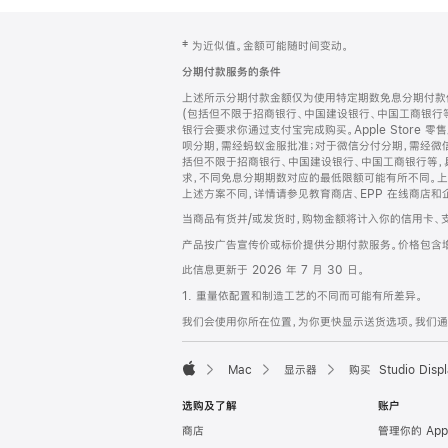
网
脚
‡ 为近似值。金额可能随时间变动。
注
页
分期付款服务的条件
页
上述所示分期付款金额仅为使用特定期数免息分期付款估
脚
(包括但不限于招商银行、中国建设银行、中国工商银行
银行会要求你通过支付宝完成购买。Apple Store 零
呗分期，需经蚂蚁金服批准；对于微信分付分期，需经微信
括但不限于招商银行、中国建设银行、中国工商银行等，
求，不同免息分期期数对应的最低限额可能有所不同。上述分
上述方案不同，详情请参见教育商店、EPP 在线商店和
当商品有货并/或发货时，购物金额将计入你的信用卡、
产品按广告宣传价或标价提供分期付款服务。价格包含
此信息更新于 2026 年 7 月 30 日。
1. 重量依配置和制造工艺的不同而可能有所差异。
我们会使用你所在位置，为你更快显示送货选项。我们通过你
Mac
显示器
购买 Studio Displ
Apple
选购及了解
账户
商店
管理你的 App