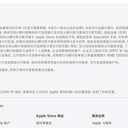
算得出的示例 (仅显示整数数额，未显示小数点以后的金额)，实际支付金额以银行、花呗或
等，具体支持分期付款服务的可选择银行及对应分期付款方案请见付款页面)、蚂蚁金服 (花呗
售店的分期付款方案可能与 Apple Store 在线商店不同，请到店咨询 Specialist 专
分付批准。如果你选择的分期付款方案未获得信用卡发卡机构、蚂蚁金服或微信分付的批准，Ap
具体支持分期付款服务的可选择银行请见付款页面) 网站、支付宝网站和微信分付服务页面，
期付款服务只适用于个人消费者。企业和教育机构客户、企业员工购买计划 (EPP) 和 Appl
企业商店。公司信用卡无资格申请分期。招商银行分期付款单笔订单最高限额为 RMB 150000
支付宝或微信分付账单。相关财务费用将显示在你的信用卡对账单、支付宝或微信账户中。
增值税。所有订单均可享受免费送货服务。
的 IP 地址，或者你在上次访问 Apple 网站时输入的位置信息，找到了你的位置。
ay
Apple Store 商店
商务应用
le 账户
查找零售店
Apple 与商务