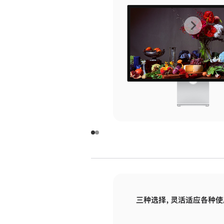
上
下
一
一
张
张
图
图
库
库
图
图
片
片
-
-
玻
玻
璃
璃
三种选择，灵活适应各种使
面
面
板
板