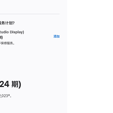
 服务计划？
dio Display)
AppleCare+
添加
期)
服
坏保修服务。
务
计
划
(适
用
于
24 期)
Studio
Display)
2,023
脚
‡。
注