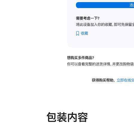
-
添
纳
米
需要考虑一下？
纹
将此设备加入你的收藏，即可先保留
理
玻
收藏
璃
面
板
想购买多件商品？
-
你可以查看完整的送货详情，并更改购物袋
可
调
倾
获得购买帮助，
立即在线
斜
度
及
高
度
包装内容
的
支
架
的