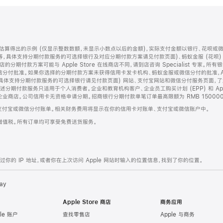
算得出的示例 (仅显示整数数额，未显示小数点以后的金额)，实际支付金额以银行、花呗或
等，具体支持分期付款服务的可选择银行及对应分期付款方案请见付款页面)、蚂蚁金服 (花呗
售店的分期付款方案可能与 Apple Store 在线商店不同，请到店咨询 Specialist 专
分付批准。如果你选择的分期付款方案未获得信用卡发卡机构、蚂蚁金服或微信分付的批准，Ap
具体支持分期付款服务的可选择银行请见付款页面) 网站、支付宝网站和微信分付服务页面，
期付款服务只适用于个人消费者。企业和教育机构客户、企业员工购买计划 (EPP) 和 Appl
企业商店。公司信用卡无资格申请分期。招商银行分期付款单笔订单最高限额为 RMB 150000
支付宝或微信分付账单。相关财务费用将显示在你的信用卡对账单、支付宝或微信账户中。
增值税。所有订单均可享受免费送货服务。
的 IP 地址，或者你在上次访问 Apple 网站时输入的位置信息，找到了你的位置。
ay
Apple Store 商店
商务应用
le 账户
查找零售店
Apple 与商务