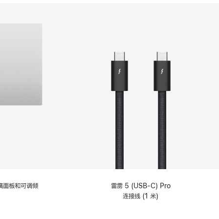
分
期
付
款
选
项)
理玻璃面板和可调倾
雷雳 5 (USB-C) Pro
连接线 (1 米)