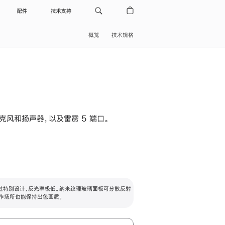
配件
技术支持
概览
技术规格
级麦克风和扬声器，以及雷雳 5 端口。
过特别设计，反光率极低。纳米纹理玻璃面板可分散反射
作场所也能保持出色画质。