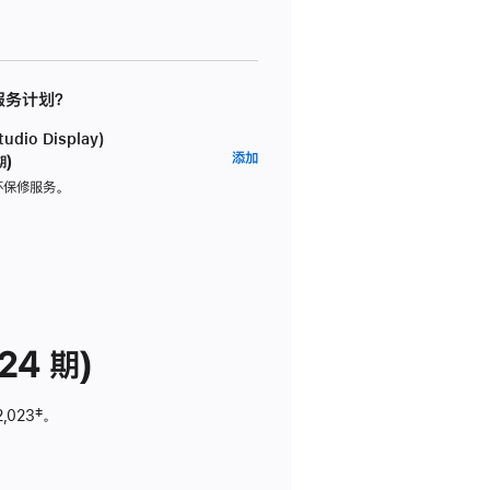
 服务计划？
dio Display)
AppleCare+
添加
期)
服
坏保修服务。
务
计
划
(适
用
于
24 期)
Studio
Display)
2,023
脚
‡。
注