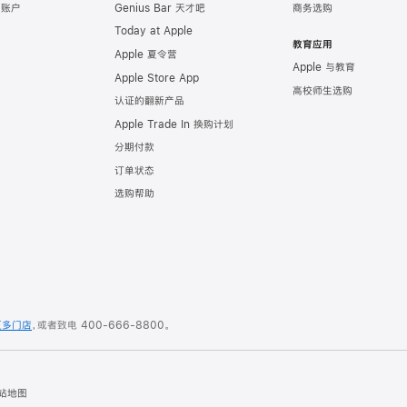
e 账户
Genius Bar 天才吧
商务选购
Today at Apple
教育应用
Apple 夏令营
Apple 与教育
Apple Store App
高校师生选购
认证的翻新产品
Apple Trade In 换购计划
分期付款
订单状态
选购帮助
更多门店
，或者致电
400-666-8800
。
站地图