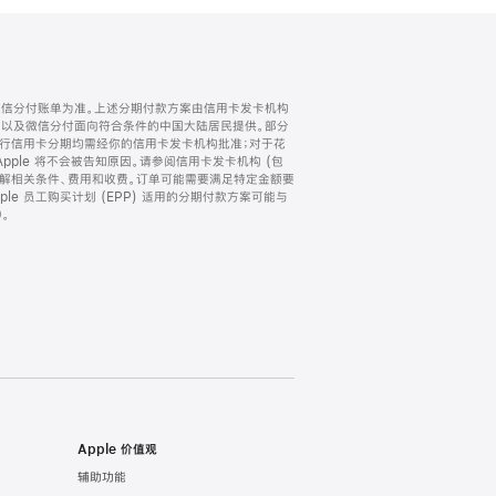
微信分付账单为准。上述分期付款方案由信用卡发卡机构
) 以及微信分付面向符合条件的中国大陆居民提供。部分
家。所有银行信用卡分期均需经你的信用卡发卡机构批准；对于花
ple 将不会被告知原因。请参阅信用卡发卡机构 (包
了解相关条件、费用和收费。订单可能需要满足特定金额要
e 员工购买计划 (EPP) 适用的分期付款方案可能与
。
Apple 价值观
辅助功能