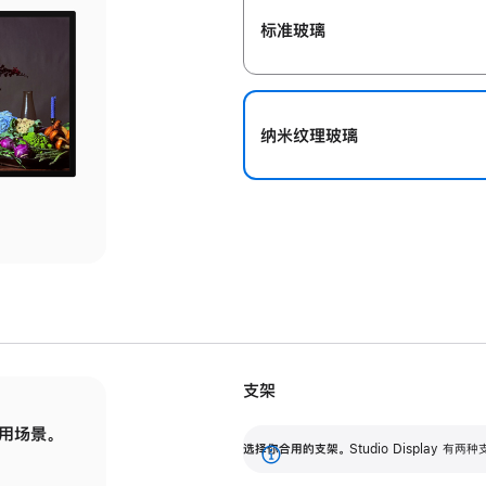
标准玻璃
纳米纹理玻璃
支架
用场景。
标配可调倾斜度的支架，提供 30 度的倾斜度
选
选择你合用的支架。
Studio Display
调节范围。
展