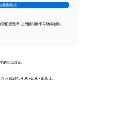
加到购物袋
全部配置选择，之后随时回来再继续选购。
中的商品数量。
交流
(在
或致电
400-666-8800。
新
窗
口
中
打
开)