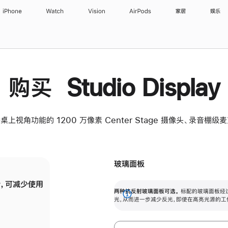
iPhone
Watch
Vision
AirPods
家居
娱乐
购买 Studio Display
桌上视角功能的 1200 万像素 Center Stage 摄像头、录音棚
玻璃面板
，可减少使用
纳米纹理玻璃面板可进一步减少反光，即使在
两种抗反射玻璃面板可选。
标配的玻璃面板经
。
有高亮光源的场所使用，也能保持出色画质。
展
光，从而进一步减少反光，即使在高亮光源的工
开