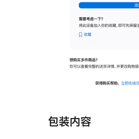
-
添
纳
米
需要考虑一下？
纹
将此设备加入你的收藏，即可先保留
理
玻
收藏
璃
面
板
想购买多件商品？
-
你可以查看完整的送货详情，并更改购物袋
可
调
倾
获得购买帮助，
立即在线
斜
度
及
高
度
包装内容
的
支
架
的