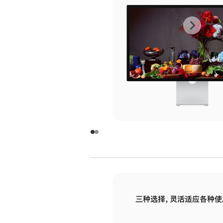
上
下
一
一
张
张
图
图
库
库
图
图
片
片
-
-
玻
玻
璃
璃
三种选择，灵活适应各种使
面
面
板
板