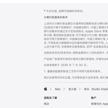
网
脚
‡ 为近似值。金额可能随时间变动。
注
页
分期付款服务的条件
页
上述所示分期付款金额仅为使用特定期数免息分期付款估
脚
(包括但不限于招商银行、中国建设银行、中国工商银行
银行会要求你通过支付宝完成购买。Apple Store 零
呗分期，需经蚂蚁金服批准；对于微信分付分期，需经微信
括但不限于招商银行、中国建设银行、中国工商银行等，
求，不同免息分期期数对应的最低限额可能有所不同。上述分
上述方案不同，详情请参见教育商店、EPP 在线商店和
当商品有货并/或发货时，购物金额将计入你的信用卡、
产品按广告宣传价或标价提供分期付款服务。价格包含
此信息更新于 2026 年 7 月 30 日。
1. 重量依配置和制造工艺的不同而可能有所差异。
我们会使用你所在位置，为你更快显示送货选项。我们通过你
Mac
显示器
购买 Studio Displ
Apple
选购及了解
账户
商店
管理你的 App