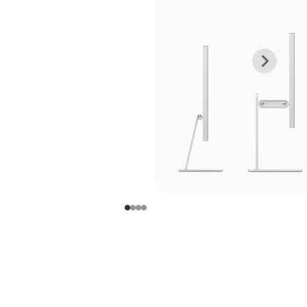
上
下
一
一
张
张
图
图
库
库
图
图
片
片
-
-
支
支
架
架