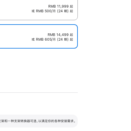
RMB 11,999
起
或 RMB 500/月 (24 期) 起
RMB 14,499
起
或 RMB 605/月 (24 期) 起
配可调倾斜度及高度的支架，额外增加 105
VESA 支架转换器
 有两种支架和一种支架转换器可选，以满足你的各种安装需求。
毫米的高度调节范围。
容的支架 (未随附)