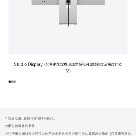
Studio Display (配备纳米纹理玻璃面板和可调倾斜度及高度的支
架)
网
脚
‡ 为近似值。金额可能随时间变动。
注
页
分期付款服务的条件
页
上述所示分期付款金额仅为使用特定期数免息分期付款估算得出的示例 (仅显示整数数