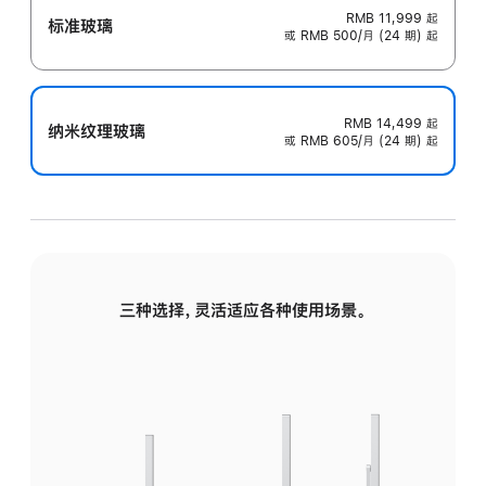
RMB 11,999
起
标准玻璃
或 RMB 500/月 (24 期) 起
RMB 14,499
起
纳米纹理玻璃
或 RMB 605/月 (24 期) 起
三种选择，灵活适应各种使用场景。
标