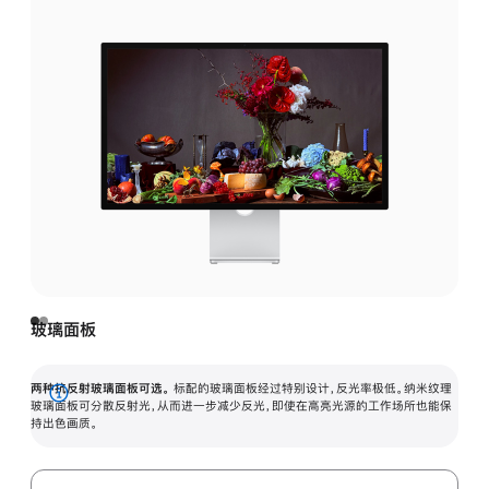
玻璃面板
两种抗反射玻璃面板可选。
标配的玻璃面板经过特别设计，反光率极低。纳米纹理
展
玻璃面板可分散反射光，从而进一步减少反光，即使在高亮光源的工作场所也能保
持出色画质。
开