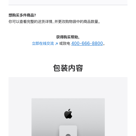
板
-
想购买多件商品？
可
你可以查看完整的送货详情，并更改购物袋中的商品数量。
调
倾
斜
获得购买帮助，
度
立即在线交流
(在
或致电
400-666-8800
。
及
新
高
窗
度
口
包装内容
的
中
支
打
架
开)
的
分
期
付
款
选
项)