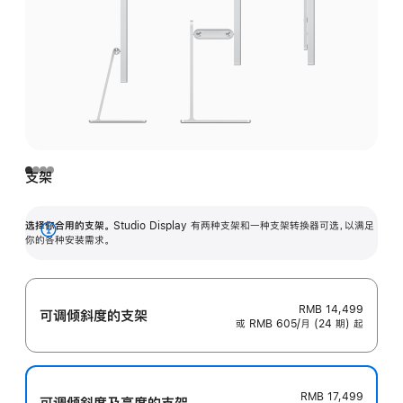
支架
选择你合用的支架。
Studio Display 有两种支架和一种支架转换器可选，以满足
展
你的各种安装需求。
开
RMB 14,499
可调倾斜度的支架
或 RMB 605/月 (24 期) 起
RMB 17,499
可调倾斜度及高‍度的支‍架