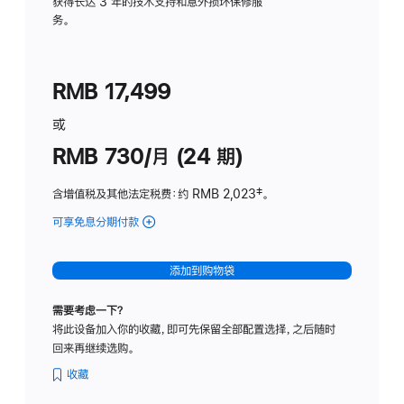
务
获得长达 3 年的技术支持和意外损坏保修服
务。
计
划
(适
RMB 17,499
用
于
或
Studio
RMB 730/月 (24 期)
Display
含增值税及其他法定税费
：约 RMB 2,023
脚
‡。
注
可享免息分期付款
(Studio
Display
-
添加到购物袋
纳
米
需要考虑一下？
纹
将此设备加入你的收藏，即可先保留全部配置选择，之后随时
理
回来再继续选购。
玻
璃
收藏
面