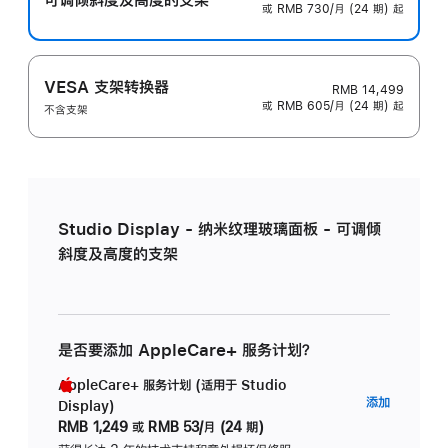
或 RMB 730/月 (24 期) 起
VESA 支架转换器
RMB 14,499
或 RMB 605/月 (24 期) 起
不含支架
Studio Display - 纳米纹理玻璃面板 - 可调倾
斜度及高度的支架
是否要添加 AppleCare+ 服务计划？
AppleCare+ 服务计划 (适用于 Studio
AppleC
添加
Display)
服
RMB 1,249
或
RMB 53/月 (24 期)