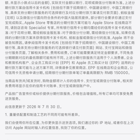
脚
额，未显示小数点以后的金额)，实际支付金额以银行、花呗或微信分付账单为准。上述分
期付款方案由信用卡发卡机构 (包括但不限于招商银行、中国建设银行、中国工商银行
等，具体支持分期付款服务的可选择银行及对应分期付款方案请见付款页面)、蚂蚁金服
(花呗) 以及微信分付面向符合条件的中国大陆居民提供。部分银行会要求你通过支付
宝完成购买。Apple Store 零售店的分期付款方案可能与 Apple Store 在线商店不
同，请到店咨询 Specialist 专家。所有银行信用卡分期均需经你的信用卡发卡机构批
准；对于花呗分期，需经蚂蚁金服批准；对于微信分付分期，需经微信分付批准。如果你选
择的分期付款方案未获得信用卡发卡机构、蚂蚁金服或微信分付的批准，Apple 将不会
被告知原因。请参阅信用卡发卡机构 (包括但不限于招商银行、中国建设银行、中国工商
银行等，具体支持分期付款服务的可选择银行请见付款页面) 网站、支付宝网站和微信
分付服务页面，了解相关条件、费用和收费。订单可能需要满足特定金额要求，不同免息
分期期数对应的最低限额可能有所不同。上述分期付款服务只适用于个人消费者。企业
和教育机构客户、企业员工购买计划 (EPP) 和 Apple 员工购买计划 (EPP) 适用的分
期付款方案可能与上述方案不同，详情请参见教育商店、EPP 在线商店和企业商店。公
司信用卡无资格申请分期。招商银行分期付款单笔订单最高限额为 RMB 150000。
当商品有货并/或发货时，购物金额将计入你的信用卡、支付宝或微信分付账单。相关财
务费用将显示在你的信用卡对账单、支付宝或微信账户中。
产品按广告宣传价或标价提供分期付款服务。价格包含增值税。所有订单均可享受免费
送货服务。
此信息更新于 2026 年 7 月 30 日。
1. 重量依配置和制造工艺的不同而可能有所差异。
我们会使用你所在位置，为你更快显示送货选项。我们通过你的 IP 地址，或者你在上次
访问 Apple 网站时输入的位置信息，找到了你的位置。