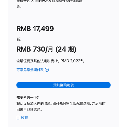
务
获得长达 3 年的技术支持和意外损坏保修服
务。
计
划
(适
RMB 17,499
用
于
或
Studio
RMB 730/月 (24 期)
Display
含增值税及其他法定税费
：约 RMB 2,023
脚
‡。
注
可享免息分期付款
(Studio
Display
-
添加到购物袋
纳
米
需要考虑一下？
纹
将此设备加入你的收藏，即可先保留全部配置选择，之后随时
理
回来再继续选购。
玻
璃
收藏
面