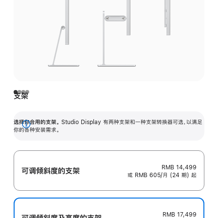
支架
选择你合用的支架。
Studio Display 有两种支架和一种支架转换器可选，以满足
展
你的各种安装需求。
开
RMB 14,499
可调倾斜度的支架
或 RMB 605/月 (24 期) 起
RMB 17,499
可调倾斜度及高‍度的支‍架