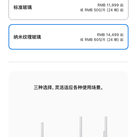
RMB 11,999
起
标准玻璃
或 RMB 500/月 (24 期) 起
RMB 14,499
起
纳米纹理玻璃
或 RMB 605/月 (24 期) 起
三种选择，灵活适应各种使用场景。
标