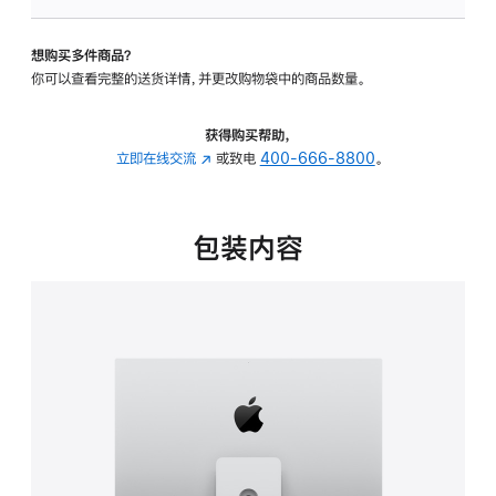
板
-
想购买多件商品？
可
你可以查看完整的送货详情，并更改购物袋中的商品数量。
调
倾
斜
获得购买帮助，
度
立即在线交流
(在
或致电
400-666-8800
。
及
新
高
窗
度
口
包装内容
的
中
支
打
架
开)
的
分
期
付
款
选
项)