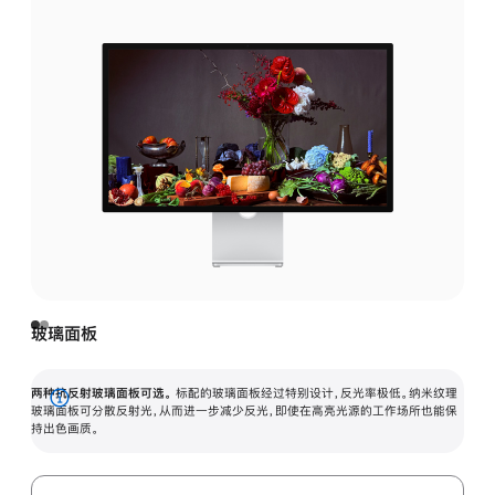
玻璃面板
两种抗反射玻璃面板可选。
标配的玻璃面板经过特别设计，反光率极低。纳米纹理
展
玻璃面板可分散反射光，从而进一步减少反光，即使在高亮光源的工作场所也能保
持出色画质。
开