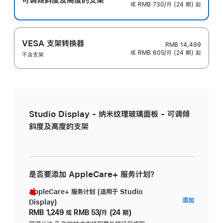
或 RMB 730/月 (24 期) 起
VESA 支架转换器
RMB 14,499
或 RMB 605/月 (24 期) 起
不含支架
Studio Display - 纳米纹理玻璃面板 - 可调倾
斜度及高度的支架
是否要添加 AppleCare+ 服务计划？
AppleCare+ 服务计划 (适用于 Studio
AppleC
添加
Display)
服
RMB 1,249
或
RMB 53/月 (24 期)