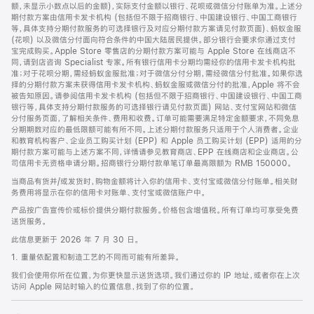
脚
额，未显示小数点以后的金额)，实际支付金额以银行、花呗或微信分付账单为准。上述分
期付款方案由信用卡发卡机构 (包括但不限于招商银行、中国建设银行、中国工商银行
等，具体支持分期付款服务的可选择银行及对应分期付款方案请见付款页面)、蚂蚁金服
(花呗) 以及微信分付面向符合条件的中国大陆居民提供。部分银行会要求你通过支付
宝完成购买。Apple Store 零售店的分期付款方案可能与 Apple Store 在线商店不
同，请到店咨询 Specialist 专家。所有银行信用卡分期均需经你的信用卡发卡机构批
准；对于花呗分期，需经蚂蚁金服批准；对于微信分付分期，需经微信分付批准。如果你选
择的分期付款方案未获得信用卡发卡机构、蚂蚁金服或微信分付的批准，Apple 将不会
被告知原因。请参阅信用卡发卡机构 (包括但不限于招商银行、中国建设银行、中国工商
银行等，具体支持分期付款服务的可选择银行请见付款页面) 网站、支付宝网站和微信
分付服务页面，了解相关条件、费用和收费。订单可能需要满足特定金额要求，不同免息
分期期数对应的最低限额可能有所不同。上述分期付款服务只适用于个人消费者。企业
和教育机构客户、企业员工购买计划 (EPP) 和 Apple 员工购买计划 (EPP) 适用的分
期付款方案可能与上述方案不同，详情请参见教育商店、EPP 在线商店和企业商店。公
司信用卡无资格申请分期。招商银行分期付款单笔订单最高限额为 RMB 150000。
当商品有货并/或发货时，购物金额将计入你的信用卡、支付宝或微信分付账单。相关财
务费用将显示在你的信用卡对账单、支付宝或微信账户中。
产品按广告宣传价或标价提供分期付款服务。价格包含增值税。所有订单均可享受免费
送货服务。
此信息更新于 2026 年 7 月 30 日。
1. 重量依配置和制造工艺的不同而可能有所差异。
我们会使用你所在位置，为你更快显示送货选项。我们通过你的 IP 地址，或者你在上次
访问 Apple 网站时输入的位置信息，找到了你的位置。