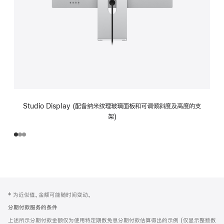
Studio Display (配备纳米纹理玻璃面板和可调倾斜度及高度的支
架)
网
脚
‡ 为近似值。金额可能随时间变动。
注
页
分期付款服务的条件
页
上述所示分期付款金额仅为使用特定期数免息分期付款估算得出的示例 (仅显示整数数