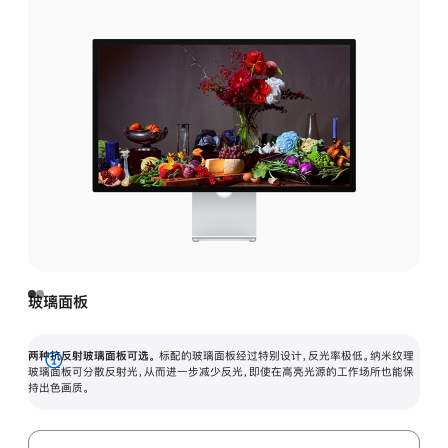
玻璃面板
两种抗反射玻璃面板可选。
标配的玻璃面板经过特别设计，反光率极低。纳米纹理
展
玻璃面板可分散反射光，从而进一步减少反光，即使在高亮光源的工作场所也能保
持出色画质。
开