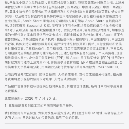
脚
额，未显示小数点以后的金额)，实际支付金额以银行、花呗或微信分付账单为准。上述分
期付款方案由信用卡发卡机构 (包括但不限于招商银行、中国建设银行、中国工商银行
等，具体支持分期付款服务的可选择银行及对应分期付款方案请见付款页面)、蚂蚁金服
(花呗) 以及微信分付面向符合条件的中国大陆居民提供。部分银行会要求你通过支付
宝完成购买。Apple Store 零售店的分期付款方案可能与 Apple Store 在线商店不
同，请到店咨询 Specialist 专家。所有银行信用卡分期均需经你的信用卡发卡机构批
准；对于花呗分期，需经蚂蚁金服批准；对于微信分付分期，需经微信分付批准。如果你选
择的分期付款方案未获得信用卡发卡机构、蚂蚁金服或微信分付的批准，Apple 将不会
被告知原因。请参阅信用卡发卡机构 (包括但不限于招商银行、中国建设银行、中国工商
银行等，具体支持分期付款服务的可选择银行请见付款页面) 网站、支付宝网站和微信
分付服务页面，了解相关条件、费用和收费。订单可能需要满足特定金额要求，不同免息
分期期数对应的最低限额可能有所不同。上述分期付款服务只适用于个人消费者。企业
和教育机构客户、企业员工购买计划 (EPP) 和 Apple 员工购买计划 (EPP) 适用的分
期付款方案可能与上述方案不同，详情请参见教育商店、EPP 在线商店和企业商店。公
司信用卡无资格申请分期。招商银行分期付款单笔订单最高限额为 RMB 150000。
当商品有货并/或发货时，购物金额将计入你的信用卡、支付宝或微信分付账单。相关财
务费用将显示在你的信用卡对账单、支付宝或微信账户中。
产品按广告宣传价或标价提供分期付款服务。价格包含增值税。所有订单均可享受免费
送货服务。
此信息更新于 2026 年 7 月 30 日。
1. 重量依配置和制造工艺的不同而可能有所差异。
我们会使用你所在位置，为你更快显示送货选项。我们通过你的 IP 地址，或者你在上次
访问 Apple 网站时输入的位置信息，找到了你的位置。