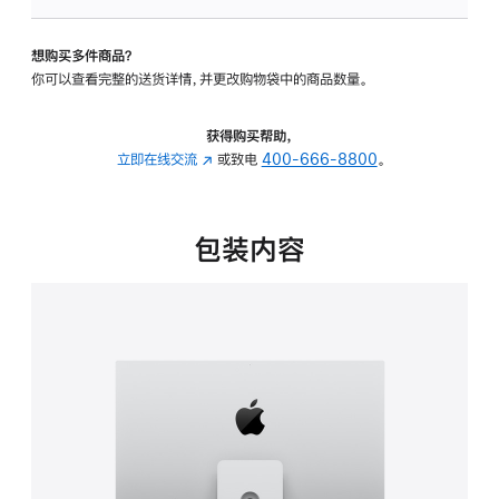
板
-
想购买多件商品？
可
你可以查看完整的送货详情，并更改购物袋中的商品数量。
调
倾
斜
获得购买帮助，
度
立即在线交流
(在
或致电
400-666-8800
。
及
新
高
窗
度
口
包装内容
的
中
支
打
架
开)
的
分
期
付
款
选
项)