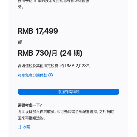
务
获得长达 3 年的技术支持和意外损坏保修服
务。
计
划
(适
RMB 17,499
用
于
或
Studio
RMB 730/月 (24 期)
Display
含增值税及其他法定税费
：约 RMB 2,023
脚
‡。
注
可享免息分期付款
(Studio
Display
-
添加到购物袋
纳
米
需要考虑一下？
纹
将此设备加入你的收藏，即可先保留全部配置选择，之后随时
理
回来再继续选购。
玻
璃
收藏
面