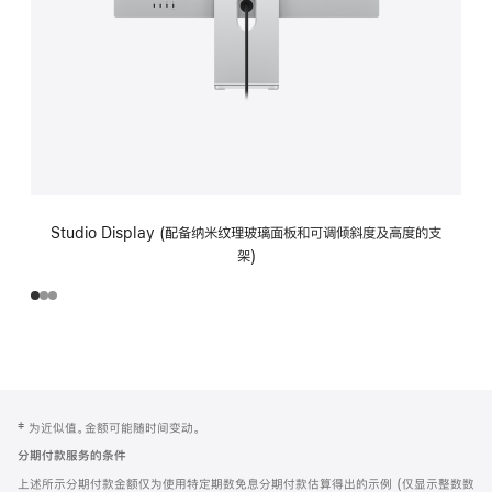
Studio Display (配备纳米纹理玻璃面板和可调倾斜度及高度的支
架)
网
脚
‡ 为近似值。金额可能随时间变动。
注
页
分期付款服务的条件
页
上述所示分期付款金额仅为使用特定期数免息分期付款估算得出的示例 (仅显示整数数