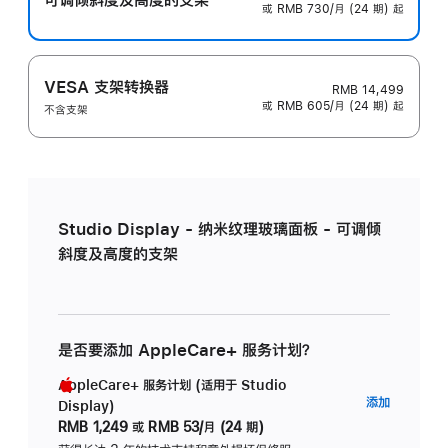
或 RMB 730/月 (24 期) 起
VESA 支架转换器
RMB 14,499
或 RMB 605/月 (24 期) 起
不含支架
Studio Display - 纳米纹理玻璃面板 - 可调倾
斜度及高度的支架
是否要添加 AppleCare+ 服务计划？
AppleCare+ 服务计划 (适用于 Studio
AppleC
添加
Display)
服
RMB 1,249
或
RMB 53/月 (24 期)