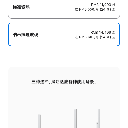
RMB 11,999
起
标准玻璃
或 RMB 500/月 (24 期) 起
RMB 14,499
起
纳米纹理玻璃
或 RMB 605/月 (24 期) 起
三种选择，灵活适应各种使用场景。
标