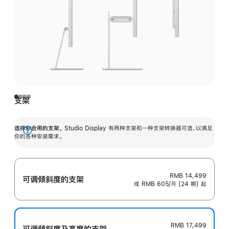
支架
选择你合用的支架。
Studio Display 有两种支架和一种支架转换器可选，以满足
展
你的各种安装需求。
开
RMB 14,499
可调倾斜度的支架
或 RMB 605/月 (24 期) 起
RMB 17,499
可调倾斜度及高‍度的支‍架