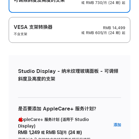
或 RMB 730/月 (24 期) 起
VESA 支架转换器
RMB 14,499
或 RMB 605/月 (24 期) 起
不含支架
Studio Display - 纳米纹理玻璃面板 - 可调倾
斜度及高度的支架
是否要添加 AppleCare+ 服务计划？
AppleCare+ 服务计划 (适用于 Studio
AppleC
添加
Display)
服
RMB 1,249
或
RMB 53/月 (24 期)