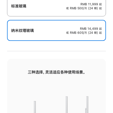
RMB 11,999
起
标准玻璃
或 RMB 500/月 (24 期) 起
RMB 14,499
起
纳米纹理玻璃
或 RMB 605/月 (24 期) 起
三种选择，灵活适应各种使用场景。
标