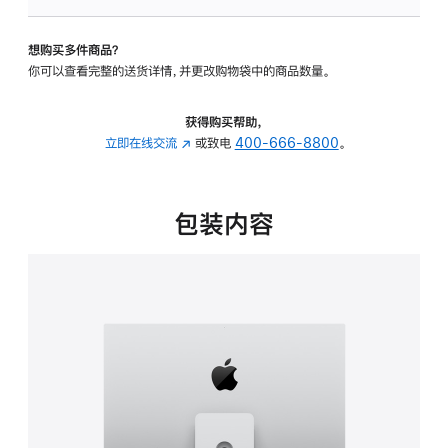
板
-
想购买多件商品？
可
你可以查看完整的送货详情，并更改购物袋中的商品数量。
调
倾
斜
获得购买帮助，
度
立即在线交流
(在
或致电
400-666-8800
。
及
新
高
窗
度
口
包装内容
的
中
支
打
架
开)
的
分
期
付
款
选
项)