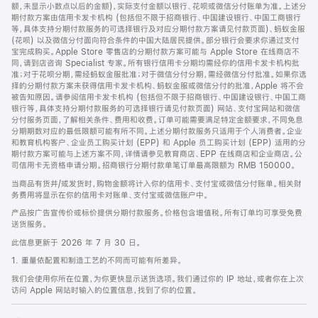
脚
额，未显示小数点以后的金额)，实际支付金额以银行、花呗或微信分付账单为准。上述分
期付款方案由信用卡发卡机构 (包括但不限于招商银行、中国建设银行、中国工商银行
等，具体支持分期付款服务的可选择银行及对应分期付款方案请见付款页面)、蚂蚁金服
(花呗) 以及微信分付面向符合条件的中国大陆居民提供。部分银行会要求你通过支付
宝完成购买。Apple Store 零售店的分期付款方案可能与 Apple Store 在线商店不
同，请到店咨询 Specialist 专家。所有银行信用卡分期均需经你的信用卡发卡机构批
准；对于花呗分期，需经蚂蚁金服批准；对于微信分付分期，需经微信分付批准。如果你选
择的分期付款方案未获得信用卡发卡机构、蚂蚁金服或微信分付的批准，Apple 将不会
被告知原因。请参阅信用卡发卡机构 (包括但不限于招商银行、中国建设银行、中国工商
银行等，具体支持分期付款服务的可选择银行请见付款页面) 网站、支付宝网站和微信
分付服务页面，了解相关条件、费用和收费。订单可能需要满足特定金额要求，不同免息
分期期数对应的最低限额可能有所不同。上述分期付款服务只适用于个人消费者。企业
和教育机构客户、企业员工购买计划 (EPP) 和 Apple 员工购买计划 (EPP) 适用的分
期付款方案可能与上述方案不同，详情请参见教育商店、EPP 在线商店和企业商店。公
司信用卡无资格申请分期。招商银行分期付款单笔订单最高限额为 RMB 150000。
当商品有货并/或发货时，购物金额将计入你的信用卡、支付宝或微信分付账单。相关财
务费用将显示在你的信用卡对账单、支付宝或微信账户中。
产品按广告宣传价或标价提供分期付款服务。价格包含增值税。所有订单均可享受免费
送货服务。
此信息更新于 2026 年 7 月 30 日。
1. 重量依配置和制造工艺的不同而可能有所差异。
我们会使用你所在位置，为你更快显示送货选项。我们通过你的 IP 地址，或者你在上次
访问 Apple 网站时输入的位置信息，找到了你的位置。