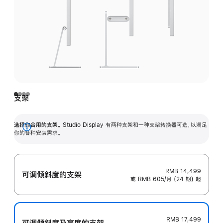
支架
选择你合用的支架。
Studio Display 有两种支架和一种支架转换器可选，以满足
展
你的各种安装需求。
开
RMB 14,499
可调倾斜度的支架
或 RMB 605/月 (24 期) 起
RMB 17,499
可调倾斜度及高‍度的支‍架