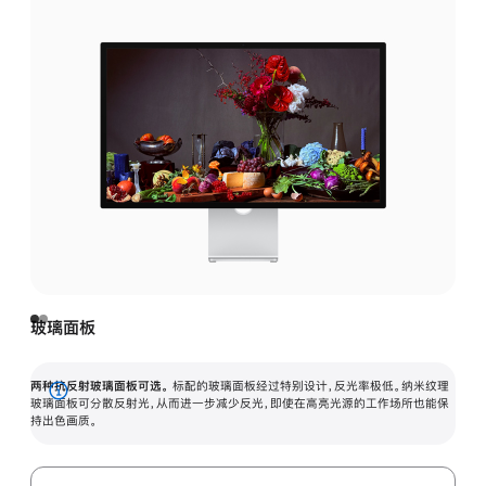
玻璃面板
两种抗反射玻璃面板可选。
标配的玻璃面板经过特别设计，反光率极低。纳米纹理
展
玻璃面板可分散反射光，从而进一步减少反光，即使在高亮光源的工作场所也能保
持出色画质。
开