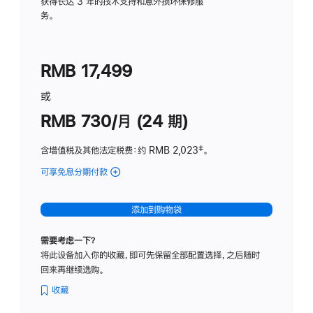
务
获得长达 3 年的技术支持和意外损坏保修服
务。
计
划
(适
RMB 17,499
用
于
或
Studio
RMB 730/月 (24 期)
Display
含增值税及其他法定税费
：约 RMB 2,023
脚
‡。
注
可享免息分期付款
(Studio
Display
-
添加到购物袋
纳
米
需要考虑一下？
纹
将此设备加入你的收藏，即可先保留全部配置选择，之后随时
理
回来再继续选购。
玻
璃
收藏
面