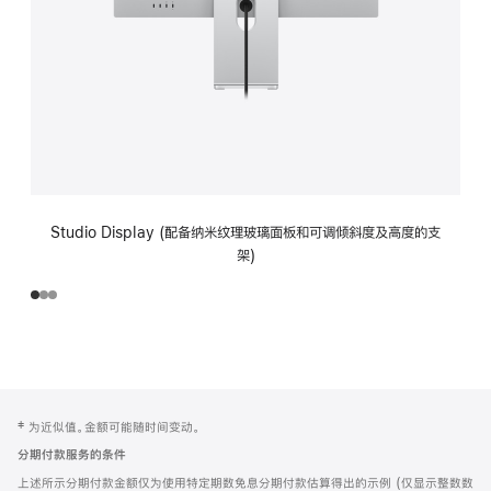
Studio Display (配备纳米纹理玻璃面板和可调倾斜度及高度的支
架)
网
脚
‡ 为近似值。金额可能随时间变动。
注
页
分期付款服务的条件
页
上述所示分期付款金额仅为使用特定期数免息分期付款估算得出的示例 (仅显示整数数