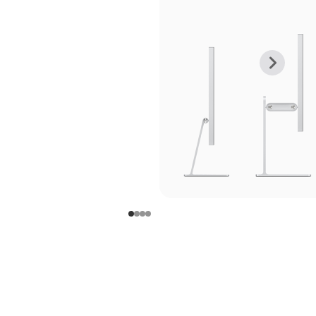
上
下
一
一
张
张
图
图
库
库
图
图
片
片
-
-
支
支
架
架