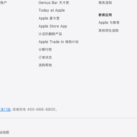
e 账户
Genius Bar 天才吧
商务选购
Today at Apple
教育应用
Apple 夏令营
Apple 与教育
Apple Store App
高校师生选购
认证的翻新产品
Apple Trade In 换购计划
分期付款
订单状态
选购帮助
更多门店
，或者致电
400-666-8800
。
站地图