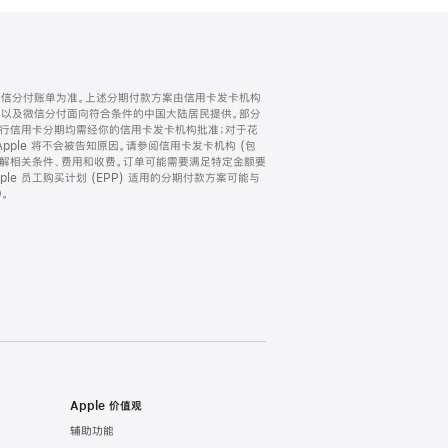
微信分付账单为准。上述分期付款方案由信用卡发卡机构
) 以及微信分付面向符合条件的中国大陆居民提供。部分
家。所有银行信用卡分期均需经你的信用卡发卡机构批准；对于花
ple 将不会被告知原因。请参阅信用卡发卡机构 (包
了解相关条件、费用和收费。订单可能需要满足特定金额要
e 员工购买计划 (EPP) 适用的分期付款方案可能与
。
Apple 价值观
辅助功能