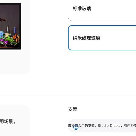
标准玻璃
纳米纹理玻璃
支架
用场景。
标配可调倾斜度的支架，提供 30 度的倾斜度
选
选择你合用的支架。
Studio Display
调节范围。
展