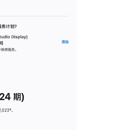
 服务计划？
dio Display)
AppleCare+
添加
期)
服
坏保修服务。
务
计
划
(适
用
于
24 期)
Studio
Display)
2,023
脚
‡。
注