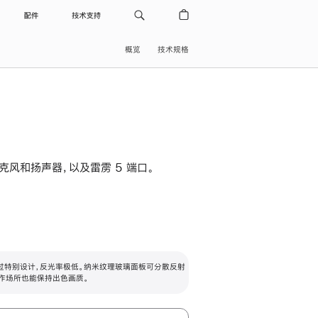
配件
技术支持
概览
技术规格
级麦克风和扬声器，以及雷雳 5 端口。
过特别设计，反光率极低。纳米纹理玻璃面板可分散反射
作场所也能保持出色画质。