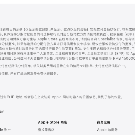
算得出的示例 (仅显示整数数额，未显示小数点以后的金额)，实际支付金额以银行、花呗或
等，具体支持分期付款服务的可选择银行及对应分期付款方案请见付款页面)、蚂蚁金服 (花呗
售店的分期付款方案可能与 Apple Store 在线商店不同，请到店咨询 Specialist 专
分付批准。如果你选择的分期付款方案未获得信用卡发卡机构、蚂蚁金服或微信分付的批准，Ap
具体支持分期付款服务的可选择银行请见付款页面) 网站、支付宝网站和微信分付服务页面，
期付款服务只适用于个人消费者。企业和教育机构客户、企业员工购买计划 (EPP) 和 Appl
企业商店。公司信用卡无资格申请分期。招商银行分期付款单笔订单最高限额为 RMB 150000
支付宝或微信分付账单。相关财务费用将显示在你的信用卡对账单、支付宝或微信账户中。
增值税。所有订单均可享受免费送货服务。
的 IP 地址，或者你在上次访问 Apple 网站时输入的位置信息，找到了你的位置。
ay
Apple Store 商店
商务应用
le 账户
查找零售店
Apple 与商务