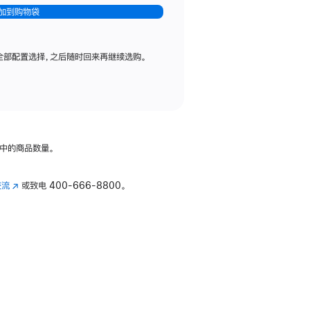
加到购物袋
全部配置选择，之后随时回来再继续选购。
中的商品数量。
交流
(在
或致电
400-666-8800。
新
窗
口
中
打
开)