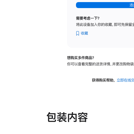
-
添
纳
米
需要考虑一下？
纹
将此设备加入你的收藏，即可先保留
理
玻
收藏
璃
面
板
想购买多件商品？
-
你可以查看完整的送货详情，并更改购物袋
可
调
倾
获得购买帮助，
立即在线
斜
度
及
高
度
包装内容
的
支
架
的