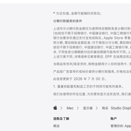
网
脚
‡ 为近似值。金额可能随时间变动。
注
页
分期付款服务的条件
页
上述所示分期付款金额仅为使用特定期数免息分期付款估
脚
(包括但不限于招商银行、中国建设银行、中国工商银行
银行会要求你通过支付宝完成购买。Apple Store 零
呗分期，需经蚂蚁金服批准；对于微信分付分期，需经微信
括但不限于招商银行、中国建设银行、中国工商银行等，
求，不同免息分期期数对应的最低限额可能有所不同。上述分
上述方案不同，详情请参见教育商店、EPP 在线商店和
当商品有货并/或发货时，购物金额将计入你的信用卡、
产品按广告宣传价或标价提供分期付款服务。价格包含
此信息更新于 2026 年 7 月 30 日。
1. 重量依配置和制造工艺的不同而可能有所差异。
我们会使用你所在位置，为你更快显示送货选项。我们通过你
Mac
显示器
购买 Studio Displ
Apple
选购及了解
账户
商店
管理你的 App