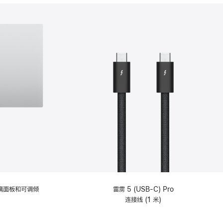
分
期
付
款
选
项)
理玻璃面板和可调倾
雷雳 5 (USB-C) Pro
连接线 (1 米)