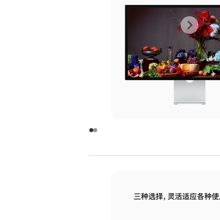
上
下
一
一
张
张
图
图
库
库
图
图
片
片
-
-
玻
玻
璃
璃
三种选择，灵活适应各种使
面
面
板
板