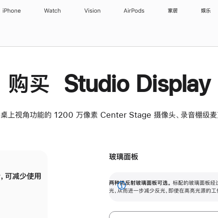
iPhone
Watch
Vision
AirPods
家居
娱乐
购买 Studio Display
桌上视角功能的 1200 万像素 Center Stage 摄像头、录音棚
玻璃面板
，可减少使用
纳米纹理玻璃面板可进一步减少反光，即使在
两种抗反射玻璃面板可选。
标配的玻璃面板经
。
有高亮光源的场所使用，也能保持出色画质。
展
光，从而进一步减少反光，即使在高亮光源的工
开