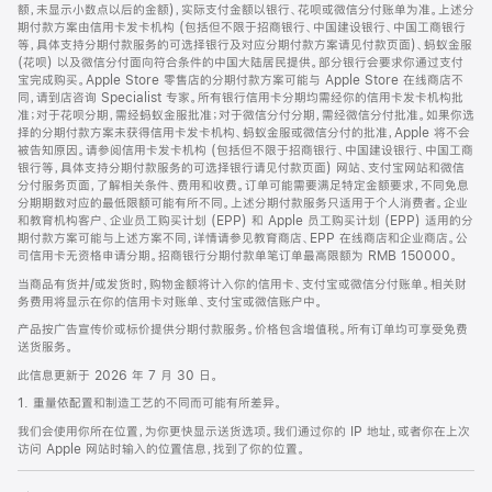
脚
额，未显示小数点以后的金额)，实际支付金额以银行、花呗或微信分付账单为准。上述分
期付款方案由信用卡发卡机构 (包括但不限于招商银行、中国建设银行、中国工商银行
等，具体支持分期付款服务的可选择银行及对应分期付款方案请见付款页面)、蚂蚁金服
(花呗) 以及微信分付面向符合条件的中国大陆居民提供。部分银行会要求你通过支付
宝完成购买。Apple Store 零售店的分期付款方案可能与 Apple Store 在线商店不
同，请到店咨询 Specialist 专家。所有银行信用卡分期均需经你的信用卡发卡机构批
准；对于花呗分期，需经蚂蚁金服批准；对于微信分付分期，需经微信分付批准。如果你选
择的分期付款方案未获得信用卡发卡机构、蚂蚁金服或微信分付的批准，Apple 将不会
被告知原因。请参阅信用卡发卡机构 (包括但不限于招商银行、中国建设银行、中国工商
银行等，具体支持分期付款服务的可选择银行请见付款页面) 网站、支付宝网站和微信
分付服务页面，了解相关条件、费用和收费。订单可能需要满足特定金额要求，不同免息
分期期数对应的最低限额可能有所不同。上述分期付款服务只适用于个人消费者。企业
和教育机构客户、企业员工购买计划 (EPP) 和 Apple 员工购买计划 (EPP) 适用的分
期付款方案可能与上述方案不同，详情请参见教育商店、EPP 在线商店和企业商店。公
司信用卡无资格申请分期。招商银行分期付款单笔订单最高限额为 RMB 150000。
当商品有货并/或发货时，购物金额将计入你的信用卡、支付宝或微信分付账单。相关财
务费用将显示在你的信用卡对账单、支付宝或微信账户中。
产品按广告宣传价或标价提供分期付款服务。价格包含增值税。所有订单均可享受免费
送货服务。
此信息更新于 2026 年 7 月 30 日。
1. 重量依配置和制造工艺的不同而可能有所差异。
我们会使用你所在位置，为你更快显示送货选项。我们通过你的 IP 地址，或者你在上次
访问 Apple 网站时输入的位置信息，找到了你的位置。