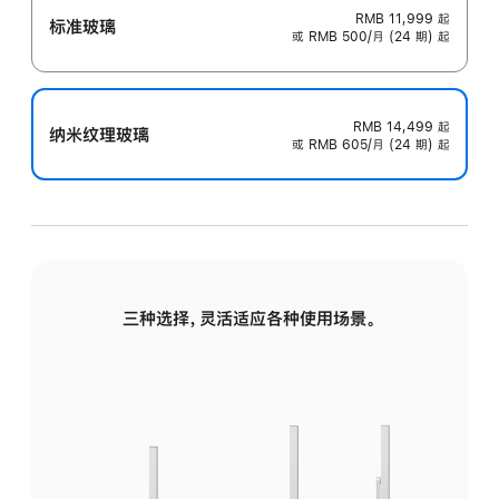
RMB 11,999
起
标准玻璃
或 RMB 500/月 (24 期) 起
RMB 14,499
起
纳米纹理玻璃
或 RMB 605/月 (24 期) 起
三种选择，灵活适应各种使用场景。
标