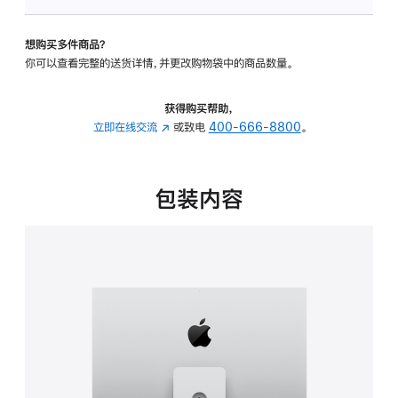
板
-
想购买多件商品？
可
你可以查看完整的送货详情，并更改购物袋中的商品数量。
调
倾
斜
获得购买帮助，
度
立即在线交流
(在
或致电
400-666-8800
。
及
新
高
窗
度
口
包装内容
的
中
支
打
架
开)
的
分
期
付
款
选
项)