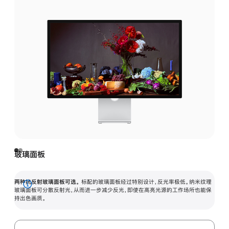
玻璃面板
两种抗反射玻璃面板可选。
标配的玻璃面板经过特别设计，反光率极低。纳米纹理
展
玻璃面板可分散反射光，从而进一步减少反光，即使在高亮光源的工作场所也能保
持出色画质。
开