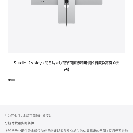
Studio Display (配备纳米纹理玻璃面板和可调倾斜度及高度的支
架)
网
脚
‡ 为近似值。金额可能随时间变动。
注
页
分期付款服务的条件
页
上述所示分期付款金额仅为使用特定期数免息分期付款估算得出的示例 (仅显示整数数