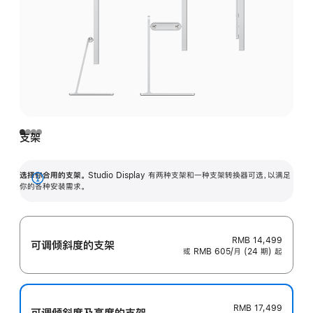
支架
选择你合用的支架。
Studio Display 有两种支架和一种支架转换器可选，以满足
展
你的各种安装需求。
开
RMB 14,499
可调倾斜度的支架
或 RMB 605/月 (24 期) 起
RMB 17,499
可调倾斜度及高‍度的支‍架