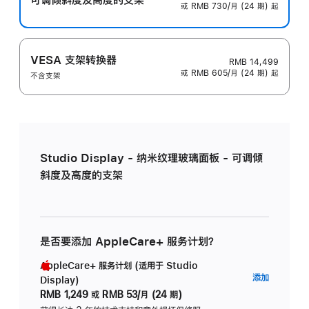
或 RMB 730/月 (24 期) 起
VESA 支架转换器
RMB 14,499
或 RMB 605/月 (24 期) 起
不含支架
Studio Display - 纳米纹理玻璃面板 - 可调倾
斜度及高度的支架
是否要添加 AppleCare+ 服务计划？
AppleCare+ 服务计划 (适用于 Studio
AppleC
添加
Display)
服
RMB 1,249
或
RMB 53/月 (24 期)