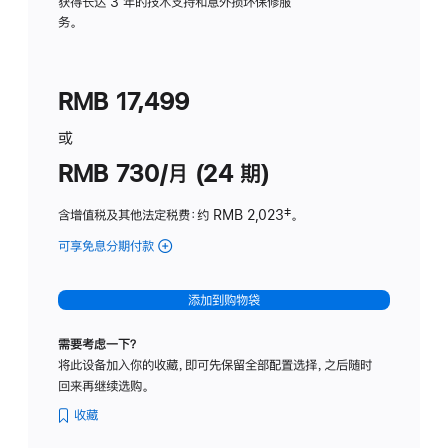
务
获得长达 3 年的技术支持和意外损坏保修服
务。
计
划
(适
RMB 17,499
用
于
或
Studio
RMB 730/月 (24 期)
Display
含增值税及其他法定税费
：约 RMB 2,023
脚
‡。
注
可享免息分期付款
(Studio
Display
-
添加到购物袋
纳
米
需要考虑一下？
纹
将此设备加入你的收藏，即可先保留全部配置选择，之后随时
理
回来再继续选购。
玻
璃
收藏
面