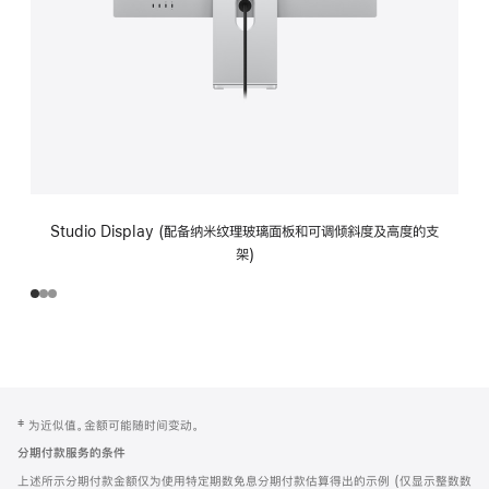
Studio Display (配备纳米纹理玻璃面板和可调倾斜度及高度的支
架)
网
脚
‡ 为近似值。金额可能随时间变动。
注
页
分期付款服务的条件
页
上述所示分期付款金额仅为使用特定期数免息分期付款估算得出的示例 (仅显示整数数