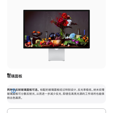
玻璃面板
两种抗反射玻璃面板可选。
标配的玻璃面板经过特别设计，反光率极低。纳米纹理
展
玻璃面板可分散反射光，从而进一步减少反光，即使在高亮光源的工作场所也能保
持出色画质。
开