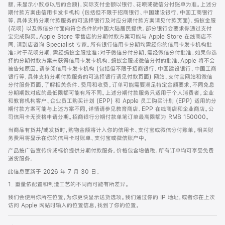
脚
额，未显示小数点以后的金额)，实际支付金额以银行、花呗或微信分付账单为准。上述分
期付款方案由信用卡发卡机构 (包括但不限于招商银行、中国建设银行、中国工商银行
等，具体支持分期付款服务的可选择银行及对应分期付款方案请见付款页面)、蚂蚁金服
(花呗) 以及微信分付面向符合条件的中国大陆居民提供。部分银行会要求你通过支付
宝完成购买。Apple Store 零售店的分期付款方案可能与 Apple Store 在线商店不
同，请到店咨询 Specialist 专家。所有银行信用卡分期均需经你的信用卡发卡机构批
准；对于花呗分期，需经蚂蚁金服批准；对于微信分付分期，需经微信分付批准。如果你选
择的分期付款方案未获得信用卡发卡机构、蚂蚁金服或微信分付的批准，Apple 将不会
被告知原因。请参阅信用卡发卡机构 (包括但不限于招商银行、中国建设银行、中国工商
银行等，具体支持分期付款服务的可选择银行请见付款页面) 网站、支付宝网站和微信
分付服务页面，了解相关条件、费用和收费。订单可能需要满足特定金额要求，不同免息
分期期数对应的最低限额可能有所不同。上述分期付款服务只适用于个人消费者。企业
和教育机构客户、企业员工购买计划 (EPP) 和 Apple 员工购买计划 (EPP) 适用的分
期付款方案可能与上述方案不同，详情请参见教育商店、EPP 在线商店和企业商店。公
司信用卡无资格申请分期。招商银行分期付款单笔订单最高限额为 RMB 150000。
当商品有货并/或发货时，购物金额将计入你的信用卡、支付宝或微信分付账单。相关财
务费用将显示在你的信用卡对账单、支付宝或微信账户中。
产品按广告宣传价或标价提供分期付款服务。价格包含增值税。所有订单均可享受免费
送货服务。
此信息更新于 2026 年 7 月 30 日。
1. 重量依配置和制造工艺的不同而可能有所差异。
我们会使用你所在位置，为你更快显示送货选项。我们通过你的 IP 地址，或者你在上次
访问 Apple 网站时输入的位置信息，找到了你的位置。