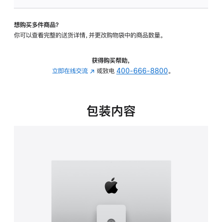
板
-
想购买多件商品？
可
你可以查看完整的送货详情，并更改购物袋中的商品数量。
调
倾
斜
获得购买帮助，
度
立即在线交流
(在
或致电
400-666-8800
。
及
新
高
窗
度
口
包装内容
的
中
支
打
架
开)
的
分
期
付
款
选
项)