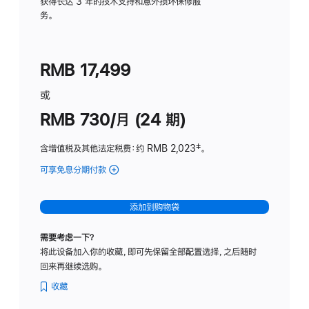
务
获得长达 3 年的技术支持和意外损坏保修服
务。
计
划
(适
RMB 17,499
用
于
或
Studio
RMB 730/月 (24 期)
Display
含增值税及其他法定税费
：约 RMB 2,023
脚
‡。
注
可享免息分期付款
(Studio
Display
-
添加到购物袋
纳
米
需要考虑一下？
纹
将此设备加入你的收藏，即可先保留全部配置选择，之后随时
理
回来再继续选购。
玻
璃
收藏
面