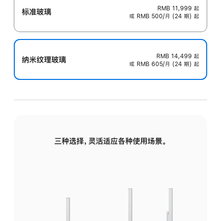
RMB 11,999
起
标准玻璃
或 RMB 500/月 (24 期) 起
RMB 14,499
起
纳米纹理玻璃
或 RMB 605/月 (24 期) 起
三种选择，灵活适应各种使用场景。
标