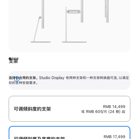
支架
选择你合用的支架。
Studio Display 有两种支架和一种支架转换器可选，以满足
展
你的各种安装需求。
开
RMB 14,499
可调倾斜度的支架
或 RMB 605/月 (24 期) 起
RMB 17,499
可调倾斜度及高‍度的支‍架