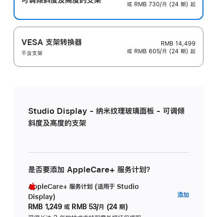
或 RMB 730/月 (24 期) 起
VESA 支架转换器
RMB 14,499
或 RMB 605/月 (24 期) 起
不含支架
Studio Display - 纳米纹理玻璃面板 - 可调倾
斜度及高度的支架
是否要添加 AppleCare+ 服务计划？
AppleCare+ 服务计划 (适用于 Studio
AppleC
添加
Display)
服
RMB 1,249
或
RMB 53/月 (24 期)