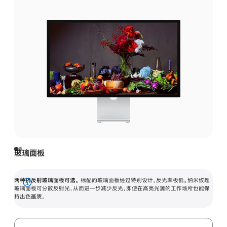
玻璃面板
两种抗反射玻璃面板可选。
标配的玻璃面板经过特别设计，反光率极低。纳米纹理
展
玻璃面板可分散反射光，从而进一步减少反光，即使在高亮光源的工作场所也能保
持出色画质。
开