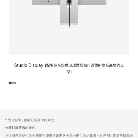
Studio Display (配备纳米纹理玻璃面板和可调倾斜度及高度的支
架)
网
脚
‡ 为近似值。金额可能随时间变动。
注
页
分期付款服务的条件
页
上述所示分期付款金额仅为使用特定期数免息分期付款估算得出的示例 (仅显示整数数