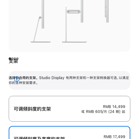
支架
选择你合用的支架。
Studio Display 有两种支架和一种支架转换器可选，以满足
展
你的各种安装需求。
开
RMB 14,499
可调倾斜度的支架
或 RMB 605/月 (24 期) 起
RMB 17,499
可调倾斜度及高‍度的支‍架