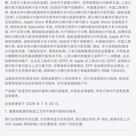
脚
额，未显示小数点以后的金额)，实际支付金额以银行、花呗或微信分付账单为准。上述分
期付款方案由信用卡发卡机构 (包括但不限于招商银行、中国建设银行、中国工商银行
等，具体支持分期付款服务的可选择银行及对应分期付款方案请见付款页面)、蚂蚁金服
(花呗) 以及微信分付面向符合条件的中国大陆居民提供。部分银行会要求你通过支付
宝完成购买。Apple Store 零售店的分期付款方案可能与 Apple Store 在线商店不
同，请到店咨询 Specialist 专家。所有银行信用卡分期均需经你的信用卡发卡机构批
准；对于花呗分期，需经蚂蚁金服批准；对于微信分付分期，需经微信分付批准。如果你选
择的分期付款方案未获得信用卡发卡机构、蚂蚁金服或微信分付的批准，Apple 将不会
被告知原因。请参阅信用卡发卡机构 (包括但不限于招商银行、中国建设银行、中国工商
银行等，具体支持分期付款服务的可选择银行请见付款页面) 网站、支付宝网站和微信
分付服务页面，了解相关条件、费用和收费。订单可能需要满足特定金额要求，不同免息
分期期数对应的最低限额可能有所不同。上述分期付款服务只适用于个人消费者。企业
和教育机构客户、企业员工购买计划 (EPP) 和 Apple 员工购买计划 (EPP) 适用的分
期付款方案可能与上述方案不同，详情请参见教育商店、EPP 在线商店和企业商店。公
司信用卡无资格申请分期。招商银行分期付款单笔订单最高限额为 RMB 150000。
当商品有货并/或发货时，购物金额将计入你的信用卡、支付宝或微信分付账单。相关财
务费用将显示在你的信用卡对账单、支付宝或微信账户中。
产品按广告宣传价或标价提供分期付款服务。价格包含增值税。所有订单均可享受免费
送货服务。
此信息更新于 2026 年 7 月 30 日。
1. 重量依配置和制造工艺的不同而可能有所差异。
我们会使用你所在位置，为你更快显示送货选项。我们通过你的 IP 地址，或者你在上次
访问 Apple 网站时输入的位置信息，找到了你的位置。