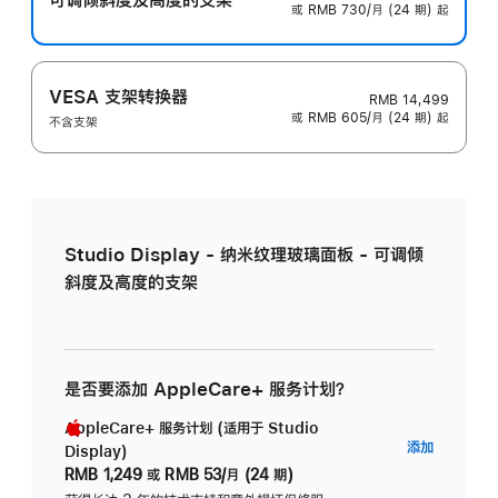
或 RMB 730/月 (24 期) 起
VESA 支架转换器
RMB 14,499
或 RMB 605/月 (24 期) 起
不含支架
Studio Display - 纳米纹理玻璃面板 - 可调倾
斜度及高度的支架
是否要添加 AppleCare+ 服务计划？
AppleCare+ 服务计划 (适用于 Studio
AppleC
添加
Display)
服
RMB 1,249
或
RMB 53/月 (24 期)