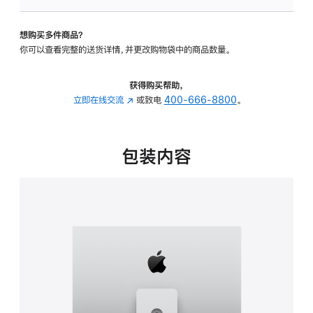
板
-
想购买多件商品？
可
你可以查看完整的送货详情，并更改购物袋中的商品数量。
调
倾
斜
获得购买帮助，
度
立即在线交流
(在
或致电
400-666-8800
。
及
新
高
窗
度
口
包装内容
的
中
支
打
架
开)
的
分
期
付
款
选
项)