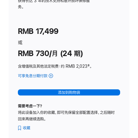
务
获得长达 3 年的技术支持和意外损坏保修服
务。
计
划
(适
RMB 17,499
用
于
或
Studio
RMB 730/月 (24 期)
Display
含增值税及其他法定税费
：约 RMB 2,023
脚
‡。
注
可享免息分期付款
(Studio
Display
-
添加到购物袋
纳
米
需要考虑一下？
纹
将此设备加入你的收藏，即可先保留全部配置选择，之后随时
理
回来再继续选购。
玻
璃
收藏
面