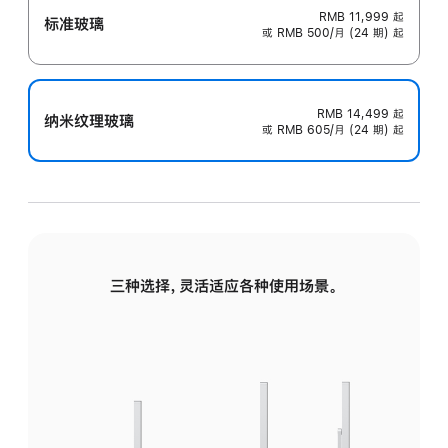
RMB 11,999
起
标准玻璃
或 RMB 500/月 (24 期) 起
RMB 14,499
起
纳米纹理玻璃
或 RMB 605/月 (24 期) 起
三种选择，灵活适应各种使用场景。
标