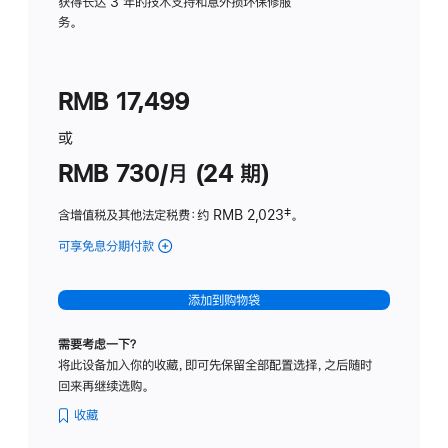
务
获得长达 3 年的技术支持和意外损坏保修服
务。
计
划
(适
RMB 17,499
用
于
或
Studio
RMB 730/月 (24 期)
Display
含增值税及其他法定税费
：约 RMB 2,023
脚
‡。
注
可享免息分期付款
(Studio
Display
-
添加到购物袋
纳
米
需要考虑一下？
纹
将此设备加入你的收藏，即可先保留全部配置选择，之后随时
理
回来再继续选购。
玻
璃
收藏
面