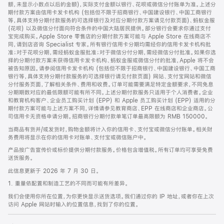
脚
额，未显示小数点以后的金额)，实际支付金额以银行、花呗或微信分付账单为准。上述分
期付款方案由信用卡发卡机构 (包括但不限于招商银行、中国建设银行、中国工商银行
等，具体支持分期付款服务的可选择银行及对应分期付款方案请见付款页面)、蚂蚁金服
(花呗) 以及微信分付面向符合条件的中国大陆居民提供。部分银行会要求你通过支付
宝完成购买。Apple Store 零售店的分期付款方案可能与 Apple Store 在线商店不
同，请到店咨询 Specialist 专家。所有银行信用卡分期均需经你的信用卡发卡机构批
准；对于花呗分期，需经蚂蚁金服批准；对于微信分付分期，需经微信分付批准。如果你选
择的分期付款方案未获得信用卡发卡机构、蚂蚁金服或微信分付的批准，Apple 将不会
被告知原因。请参阅信用卡发卡机构 (包括但不限于招商银行、中国建设银行、中国工商
银行等，具体支持分期付款服务的可选择银行请见付款页面) 网站、支付宝网站和微信
分付服务页面，了解相关条件、费用和收费。订单可能需要满足特定金额要求，不同免息
分期期数对应的最低限额可能有所不同。上述分期付款服务只适用于个人消费者。企业
和教育机构客户、企业员工购买计划 (EPP) 和 Apple 员工购买计划 (EPP) 适用的分
期付款方案可能与上述方案不同，详情请参见教育商店、EPP 在线商店和企业商店。公
司信用卡无资格申请分期。招商银行分期付款单笔订单最高限额为 RMB 150000。
当商品有货并/或发货时，购物金额将计入你的信用卡、支付宝或微信分付账单。相关财
务费用将显示在你的信用卡对账单、支付宝或微信账户中。
产品按广告宣传价或标价提供分期付款服务。价格包含增值税。所有订单均可享受免费
送货服务。
此信息更新于 2026 年 7 月 30 日。
1. 重量依配置和制造工艺的不同而可能有所差异。
我们会使用你所在位置，为你更快显示送货选项。我们通过你的 IP 地址，或者你在上次
访问 Apple 网站时输入的位置信息，找到了你的位置。