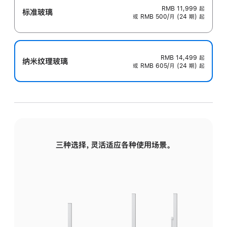
RMB 11,999
起
标准玻璃
或 RMB 500/月 (24 期) 起
RMB 14,499
起
纳米纹理玻璃
或 RMB 605/月 (24 期) 起
三种选择，灵活适应各种使用场景。
标