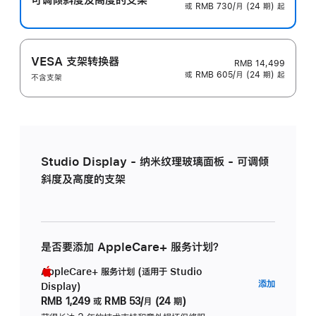
或 RMB 730/月 (24 期) 起
VESA 支架转换器
RMB 14,499
或 RMB 605/月 (24 期) 起
不含支架
Studio Display - 纳米纹理玻璃面板 - 可调倾
斜度及高度的支架
是否要添加 AppleCare+ 服务计划？
AppleCare+ 服务计划 (适用于 Studio
AppleC
添加
Display)
服
RMB 1,249
或
RMB 53/月 (24 期)