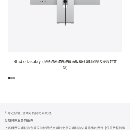
Studio Display (配备纳米纹理玻璃面板和可调倾斜度及高度的支
架)
网
脚
‡ 为近似值。金额可能随时间变动。
注
页
分期付款服务的条件
页
上述所示分期付款金额仅为使用特定期数免息分期付款估算得出的示例 (仅显示整数数