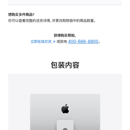
板
-
想购买多件商品？
可
你可以查看完整的送货详情，并更改购物袋中的商品数量。
调
倾
斜
获得购买帮助，
度
立即在线交流
(在
或致电
400-666-8800
。
及
新
高
窗
度
口
包装内容
的
中
支
打
架
开)
的
分
期
付
款
选
项)