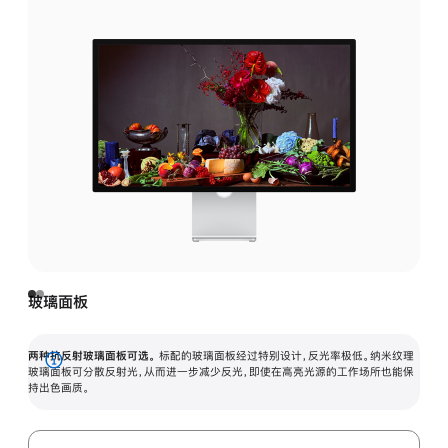
玻璃面板
两种抗反射玻璃面板可选。
标配的玻璃面板经过特别设计，反光率极低。纳米纹理
展
玻璃面板可分散反射光，从而进一步减少反光，即使在高亮光源的工作场所也能保
持出色画质。
开