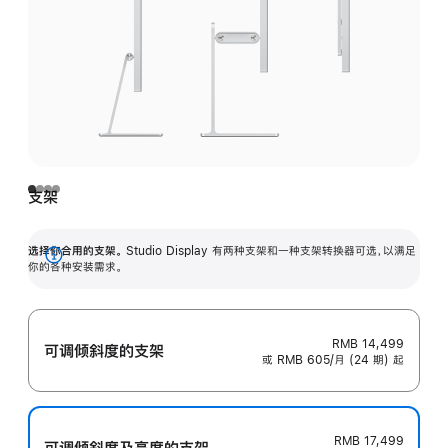
支架
选择你合用的支架。
Studio Display 有两种支架和一种支架转换器可选，以满足
展
你的各种安装需求。
开
RMB 14,499
可调倾斜度的支架
或 RMB 605/月 (24 期) 起
RMB 17,499
可调倾斜度及高‍度的支‍架