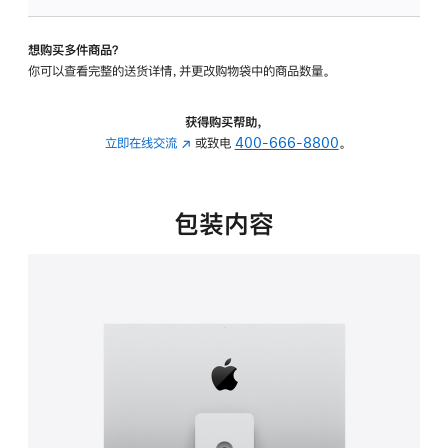
板
-
想购买多件商品？
可
你可以查看完整的送货详情，并更改购物袋中的商品数量。
调
倾
斜
获得购买帮助，
度
立即在线交流
(在
或致电
400-666-8800
。
及
新
高
窗
度
口
包装内容
的
中
支
打
架
开)
的
分
期
付
款
选
项)