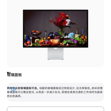
玻璃面板
两种抗反射玻璃面板可选。
标配的玻璃面板经过特别设计，反光率极低。纳米纹理
展
玻璃面板可分散反射光，从而进一步减少反光，即使在高亮光源的工作场所也能保
持出色画质。
开