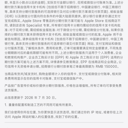
脚
额，未显示小数点以后的金额)，实际支付金额以银行、花呗或微信分付账单为准。上述分
期付款方案由信用卡发卡机构 (包括但不限于招商银行、中国建设银行、中国工商银行
等，具体支持分期付款服务的可选择银行及对应分期付款方案请见付款页面)、蚂蚁金服
(花呗) 以及微信分付面向符合条件的中国大陆居民提供。部分银行会要求你通过支付
宝完成购买。Apple Store 零售店的分期付款方案可能与 Apple Store 在线商店不
同，请到店咨询 Specialist 专家。所有银行信用卡分期均需经你的信用卡发卡机构批
准；对于花呗分期，需经蚂蚁金服批准；对于微信分付分期，需经微信分付批准。如果你选
择的分期付款方案未获得信用卡发卡机构、蚂蚁金服或微信分付的批准，Apple 将不会
被告知原因。请参阅信用卡发卡机构 (包括但不限于招商银行、中国建设银行、中国工商
银行等，具体支持分期付款服务的可选择银行请见付款页面) 网站、支付宝网站和微信
分付服务页面，了解相关条件、费用和收费。订单可能需要满足特定金额要求，不同免息
分期期数对应的最低限额可能有所不同。上述分期付款服务只适用于个人消费者。企业
和教育机构客户、企业员工购买计划 (EPP) 和 Apple 员工购买计划 (EPP) 适用的分
期付款方案可能与上述方案不同，详情请参见教育商店、EPP 在线商店和企业商店。公
司信用卡无资格申请分期。招商银行分期付款单笔订单最高限额为 RMB 150000。
当商品有货并/或发货时，购物金额将计入你的信用卡、支付宝或微信分付账单。相关财
务费用将显示在你的信用卡对账单、支付宝或微信账户中。
产品按广告宣传价或标价提供分期付款服务。价格包含增值税。所有订单均可享受免费
送货服务。
此信息更新于 2026 年 7 月 30 日。
1. 重量依配置和制造工艺的不同而可能有所差异。
我们会使用你所在位置，为你更快显示送货选项。我们通过你的 IP 地址，或者你在上次
访问 Apple 网站时输入的位置信息，找到了你的位置。