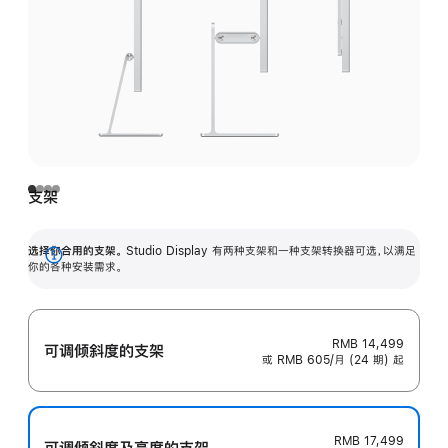
支架
选择你合用的支架。
Studio Display 有两种支架和一种支架转换器可选，以满足
展
你的各种安装需求。
开
RMB 14,499
可调倾斜度的支架
或 RMB 605/月 (24 期) 起
RMB 17,499
可调倾斜度及高‍度的支‍架