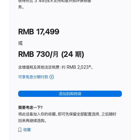
务
获得长达 3 年的技术支持和意外损坏保修服
务。
计
划
(适
RMB 17,499
用
于
或
Studio
RMB 730/月 (24 期)
Display
含增值税及其他法定税费
：约 RMB 2,023
脚
‡。
注
可享免息分期付款
(Studio
Display
-
添加到购物袋
纳
米
需要考虑一下？
纹
将此设备加入你的收藏，即可先保留全部配置选择，之后随时
理
回来再继续选购。
玻
璃
收藏
面