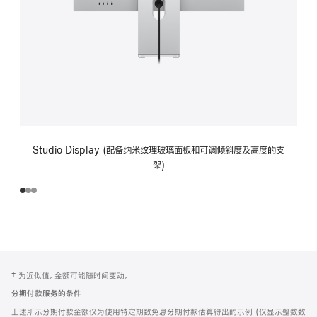
Studio Display (配备纳米纹理玻璃面板和可调倾斜度及高度的支
架)
网
脚
‡ 为近似值。金额可能随时间变动。
注
页
分期付款服务的条件
页
上述所示分期付款金额仅为使用特定期数免息分期付款估算得出的示例 (仅显示整数数