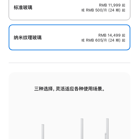
RMB 11,999
起
标准玻璃
或 RMB 500/月 (24 期) 起
RMB 14,499
起
纳米纹理玻璃
或 RMB 605/月 (24 期) 起
三种选择，灵活适应各种使用场景。
标