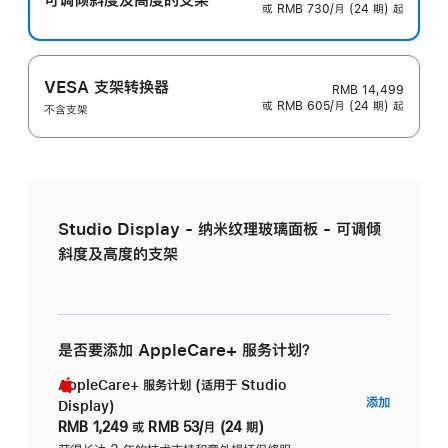
或 RMB 730/月 (24 期) 起
VESA 支架转换器
RMB 14,499
或 RMB 605/月 (24 期) 起
不含支架
Studio Display - 纳米纹理玻璃面板 - 可调倾
斜度及高度的支架
是否要添加 AppleCare+ 服务计划？
AppleCare+ 服务计划 (适用于 Studio
AppleC
添加
Display)
服
RMB 1,249
或
RMB 53/月 (24 期)