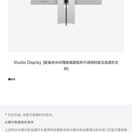
Studio Display (配备纳米纹理玻璃面板和可调倾斜度及高度的支
架)
网
脚
‡ 为近似值。金额可能随时间变动。
注
页
分期付款服务的条件
页
上述所示分期付款金额仅为使用特定期数免息分期付款估算得出的示例 (仅显示整数数