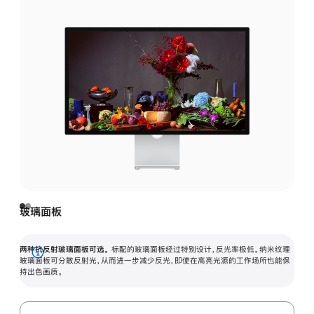
玻璃面板
两种抗反射玻璃面板可选。
标配的玻璃面板经过特别设计，反光率极低。纳米纹理
展
玻璃面板可分散反射光，从而进一步减少反光，即使在高亮光源的工作场所也能保
持出色画质。
开