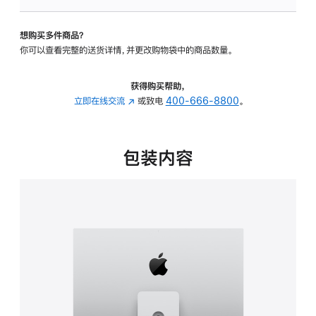
板
-
想购买多件商品？
可
你可以查看完整的送货详情，并更改购物袋中的商品数量。
调
倾
斜
获得购买帮助，
度
立即在线交流
(在
或致电
400-666-8800
。
及
新
高
窗
度
口
包装内容
的
中
支
打
架
开)
的
分
期
付
款
选
项)