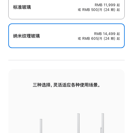
RMB 11,999
起
标准玻璃
或 RMB 500/月 (24 期) 起
RMB 14,499
起
纳米纹理玻璃
或 RMB 605/月 (24 期) 起
三种选择，灵活适应各种使用场景。
标