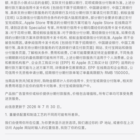
脚
额，未显示小数点以后的金额)，实际支付金额以银行、花呗或微信分付账单为准。上述分
期付款方案由信用卡发卡机构 (包括但不限于招商银行、中国建设银行、中国工商银行
等，具体支持分期付款服务的可选择银行及对应分期付款方案请见付款页面)、蚂蚁金服
(花呗) 以及微信分付面向符合条件的中国大陆居民提供。部分银行会要求你通过支付
宝完成购买。Apple Store 零售店的分期付款方案可能与 Apple Store 在线商店不
同，请到店咨询 Specialist 专家。所有银行信用卡分期均需经你的信用卡发卡机构批
准；对于花呗分期，需经蚂蚁金服批准；对于微信分付分期，需经微信分付批准。如果你选
择的分期付款方案未获得信用卡发卡机构、蚂蚁金服或微信分付的批准，Apple 将不会
被告知原因。请参阅信用卡发卡机构 (包括但不限于招商银行、中国建设银行、中国工商
银行等，具体支持分期付款服务的可选择银行请见付款页面) 网站、支付宝网站和微信
分付服务页面，了解相关条件、费用和收费。订单可能需要满足特定金额要求，不同免息
分期期数对应的最低限额可能有所不同。上述分期付款服务只适用于个人消费者。企业
和教育机构客户、企业员工购买计划 (EPP) 和 Apple 员工购买计划 (EPP) 适用的分
期付款方案可能与上述方案不同，详情请参见教育商店、EPP 在线商店和企业商店。公
司信用卡无资格申请分期。招商银行分期付款单笔订单最高限额为 RMB 150000。
当商品有货并/或发货时，购物金额将计入你的信用卡、支付宝或微信分付账单。相关财
务费用将显示在你的信用卡对账单、支付宝或微信账户中。
产品按广告宣传价或标价提供分期付款服务。价格包含增值税。所有订单均可享受免费
送货服务。
此信息更新于 2026 年 7 月 30 日。
1. 重量依配置和制造工艺的不同而可能有所差异。
我们会使用你所在位置，为你更快显示送货选项。我们通过你的 IP 地址，或者你在上次
访问 Apple 网站时输入的位置信息，找到了你的位置。