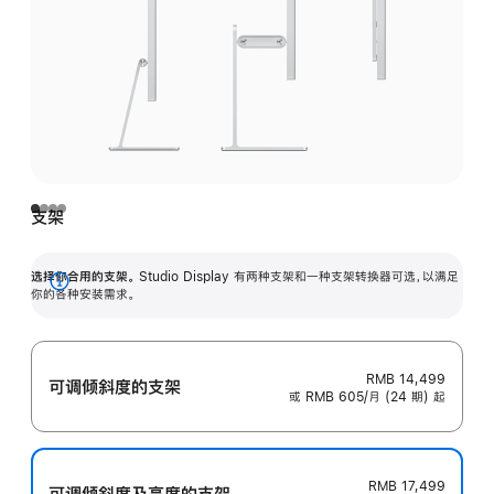
支架
选择你合用的支架。
Studio Display 有两种支架和一种支架转换器可选，以满足
展
你的各种安装需求。
开
RMB 14,499
可调倾斜度的支架
或 RMB 605/月 (24 期) 起
RMB 17,499
可调倾斜度及高‍度的支‍架