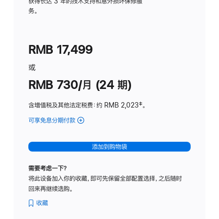
务
获得长达 3 年的技术支持和意外损坏保修服
务。
计
划
(适
RMB 17,499
用
于
或
Studio
RMB 730/月 (24 期)
Display
含增值税及其他法定税费
：约 RMB 2,023
脚
‡。
注
可享免息分期付款
(Studio
Display
-
添加到购物袋
纳
米
需要考虑一下？
纹
将此设备加入你的收藏，即可先保留全部配置选择，之后随时
理
回来再继续选购。
玻
璃
收藏
面