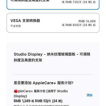
或 RMB 730/月 (24 期) 起
VESA 支架转换器
RMB 14,499
或 RMB 605/月 (24 期) 起
不含支架
Studio Display - 纳米纹理玻璃面板 - 可调倾
斜度及高度的支架
是否要添加 AppleCare+ 服务计划？
AppleCare+ 服务计划 (适用于 Studio
AppleC
添加
Display)
服
RMB 1,249
或
RMB 53/月 (24 期)