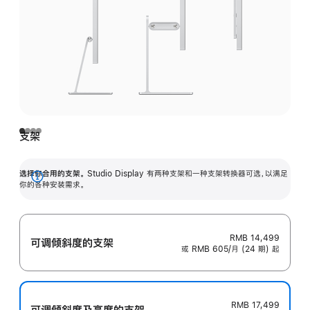
支架
选择你合用的支架。
Studio Display 有两种支架和一种支架转换器可选，以满足
展
你的各种安装需求。
开
RMB 14,499
可调倾斜度的支架
或 RMB 605/月 (24 期) 起
RMB 17,499
可调倾斜度及高‍度的支‍架