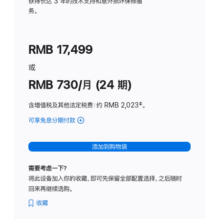
务
获得长达 3 年的技术支持和意外损坏保修服
务。
计
划
(适
RMB 17,499
用
于
或
Studio
RMB 730/月 (24 期)
Display
含增值税及其他法定税费
：约 RMB 2,023
脚
‡。
注
可享免息分期付款
(Studio
Display
-
添加到购物袋
纳
米
需要考虑一下？
纹
将此设备加入你的收藏，即可先保留全部配置选择，之后随时
理
回来再继续选购。
玻
璃
收藏
面