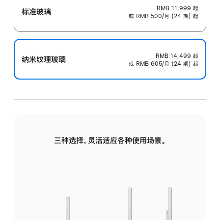
RMB 11,999
起
标准玻璃
或 RMB 500/月 (24 期) 起
RMB 14,499
起
纳米纹理玻璃
或 RMB 605/月 (24 期) 起
三种选择，灵活适应各种使用场景。
标