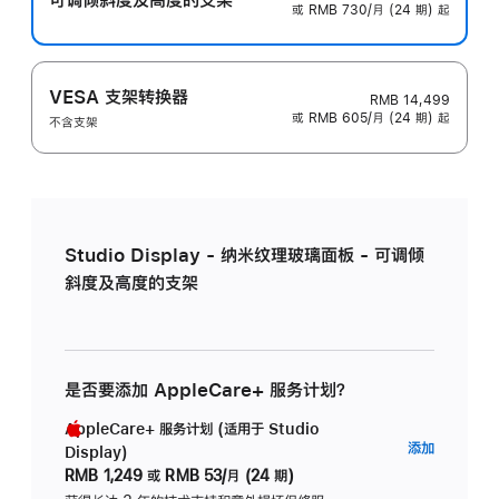
或 RMB 730/月 (24 期) 起
VESA 支架转换器
RMB 14,499
或 RMB 605/月 (24 期) 起
不含支架
Studio Display - 纳米纹理玻璃面板 - 可调倾
斜度及高度的支架
是否要添加 AppleCare+ 服务计划？
AppleCare+ 服务计划 (适用于 Studio
AppleC
添加
Display)
服
RMB 1,249
或
RMB 53/月 (24 期)