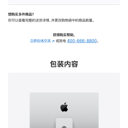
板
-
想购买多件商品？
可
你可以查看完整的送货详情，并更改购物袋中的商品数量。
调
倾
斜
获得购买帮助，
度
立即在线交流
(在
或致电
400-666-8800
。
及
新
高
窗
度
口
包装内容
的
中
支
打
架
开)
的
分
期
付
款
选
项)