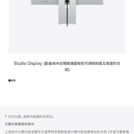
Studio Display (配备纳米纹理玻璃面板和可调倾斜度及高度的支
架)
网
脚
‡ 为近似值。金额可能随时间变动。
注
页
分期付款服务的条件
页
上述所示分期付款金额仅为使用特定期数免息分期付款估算得出的示例 (仅显示整数数