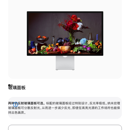
玻璃面板
两种抗反射玻璃面板可选。
标配的玻璃面板经过特别设计，反光率极低。纳米纹理
展
玻璃面板可分散反射光，从而进一步减少反光，即使在高亮光源的工作场所也能保
持出色画质。
开