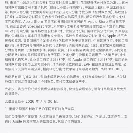
脚
额，未显示小数点以后的金额)，实际支付金额以银行、花呗或微信分付账单为准。上述分
期付款方案由信用卡发卡机构 (包括但不限于招商银行、中国建设银行、中国工商银行
等，具体支持分期付款服务的可选择银行及对应分期付款方案请见付款页面)、蚂蚁金服
(花呗) 以及微信分付面向符合条件的中国大陆居民提供。部分银行会要求你通过支付
宝完成购买。Apple Store 零售店的分期付款方案可能与 Apple Store 在线商店不
同，请到店咨询 Specialist 专家。所有银行信用卡分期均需经你的信用卡发卡机构批
准；对于花呗分期，需经蚂蚁金服批准；对于微信分付分期，需经微信分付批准。如果你选
择的分期付款方案未获得信用卡发卡机构、蚂蚁金服或微信分付的批准，Apple 将不会
被告知原因。请参阅信用卡发卡机构 (包括但不限于招商银行、中国建设银行、中国工商
银行等，具体支持分期付款服务的可选择银行请见付款页面) 网站、支付宝网站和微信
分付服务页面，了解相关条件、费用和收费。订单可能需要满足特定金额要求，不同免息
分期期数对应的最低限额可能有所不同。上述分期付款服务只适用于个人消费者。企业
和教育机构客户、企业员工购买计划 (EPP) 和 Apple 员工购买计划 (EPP) 适用的分
期付款方案可能与上述方案不同，详情请参见教育商店、EPP 在线商店和企业商店。公
司信用卡无资格申请分期。招商银行分期付款单笔订单最高限额为 RMB 150000。
当商品有货并/或发货时，购物金额将计入你的信用卡、支付宝或微信分付账单。相关财
务费用将显示在你的信用卡对账单、支付宝或微信账户中。
产品按广告宣传价或标价提供分期付款服务。价格包含增值税。所有订单均可享受免费
送货服务。
此信息更新于 2026 年 7 月 30 日。
1. 重量依配置和制造工艺的不同而可能有所差异。
我们会使用你所在位置，为你更快显示送货选项。我们通过你的 IP 地址，或者你在上次
访问 Apple 网站时输入的位置信息，找到了你的位置。