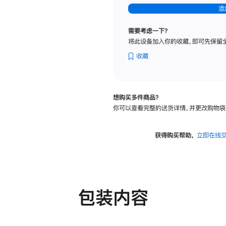
-
添
纳
米
需要考虑一下？
纹
将此设备加入你的收藏，即可先保留
理
玻
收藏
璃
面
板
想购买多件商品？
-
你可以查看完整的送货详情，并更改购物袋
可
调
倾
获得购买帮助，
立即在线
斜
度
及
高
度
包装内容
的
支
架
的