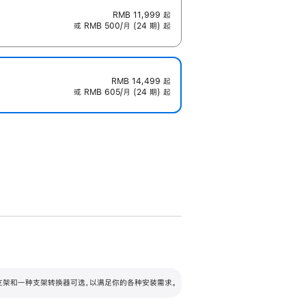
RMB 11,999
起
或 RMB 500/月 (24 期) 起
RMB 14,499
起
或 RMB 605/月 (24 期) 起
配可调倾斜度及高度的支架，额外增加 105
VESA 支架转换器
 有两种支架和一种支架转换器可选，以满足你的各种安装需求。
毫米的高度调节范围。
容的支架 (未随附)