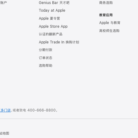
e 账户
Genius Bar 天才吧
商务选购
Today at Apple
教育应用
Apple 夏令营
Apple 与教育
Apple Store App
高校师生选购
认证的翻新产品
Apple Trade In 换购计划
分期付款
订单状态
选购帮助
更多门店
，或者致电
400-666-8800
。
站地图