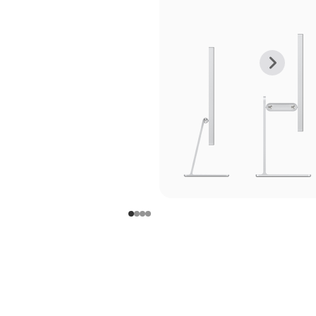
上
下
一
一
张
张
图
图
库
库
图
图
片
片
-
-
支
支
架
架