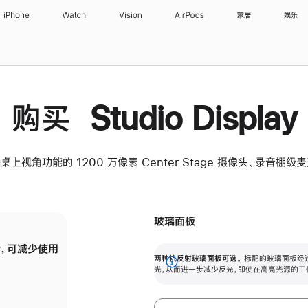
iPhone
Watch
Vision
AirPods
家居
娱乐
购买 Studio Display
桌上视角功能的 1200 万像素 Center Stage 摄像头、录音棚
玻璃面板
，可减少使用
纳米纹理玻璃面板可进一步减少反光，即使在
两种抗反射玻璃面板可选。
标配的玻璃面板经
。
有高亮光源的场所使用，也能保持出色画质。
展
光，从而进一步减少反光，即使在高亮光源的工
开