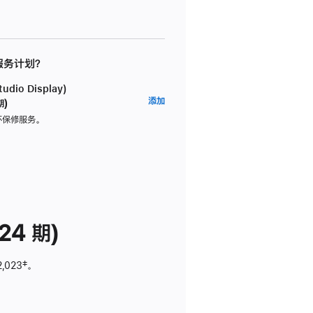
 服务计划？
dio Display)
AppleCare+
添加
期)
服
坏保修服务。
务
计
划
(适
用
于
24 期)
Studio
Display)
2,023
脚
‡。
注