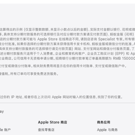
算得出的示例 (仅显示整数数额，未显示小数点以后的金额)，实际支付金额以银行、花呗或
等，具体支持分期付款服务的可选择银行及对应分期付款方案请见付款页面)、蚂蚁金服 (花呗
售店的分期付款方案可能与 Apple Store 在线商店不同，请到店咨询 Specialist 专
分付批准。如果你选择的分期付款方案未获得信用卡发卡机构、蚂蚁金服或微信分付的批准，Ap
具体支持分期付款服务的可选择银行请见付款页面) 网站、支付宝网站和微信分付服务页面，
期付款服务只适用于个人消费者。企业和教育机构客户、企业员工购买计划 (EPP) 和 Appl
企业商店。公司信用卡无资格申请分期。招商银行分期付款单笔订单最高限额为 RMB 150000
支付宝或微信分付账单。相关财务费用将显示在你的信用卡对账单、支付宝或微信账户中。
增值税。所有订单均可享受免费送货服务。
的 IP 地址，或者你在上次访问 Apple 网站时输入的位置信息，找到了你的位置。
ay
Apple Store 商店
商务应用
le 账户
查找零售店
Apple 与商务