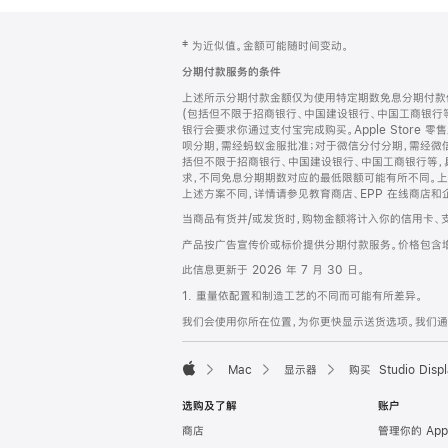
网
脚
‡ 为近似值。金额可能随时间变动。
注
页
分期付款服务的条件
页
上述所示分期付款金额仅为使用特定期数免息分期付款估
脚
(包括但不限于招商银行、中国建设银行、中国工商银行
银行会要求你通过支付宝完成购买。Apple Store 零
呗分期，需经蚂蚁金服批准；对于微信分付分期，需经微信
括但不限于招商银行、中国建设银行、中国工商银行等，
求，不同免息分期期数对应的最低限额可能有所不同。上述分
上述方案不同，详情请参见教育商店、EPP 在线商店和
当商品有货并/或发货时，购物金额将计入你的信用卡、
产品按广告宣传价或标价提供分期付款服务。价格包含
此信息更新于 2026 年 7 月 30 日。
1. 重量依配置和制造工艺的不同而可能有所差异。
我们会使用你所在位置，为你更快显示送货选项。我们通过你
Mac
显示器
购买 Studio Displ
Apple
选购及了解
账户
商店
管理你的 App