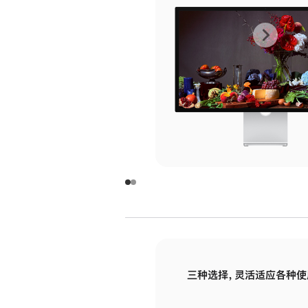
上
下
一
一
张
张
图
图
库
库
图
图
片
片
-
-
玻
玻
璃
璃
三种选择，灵活适应各种使
面
面
板
板