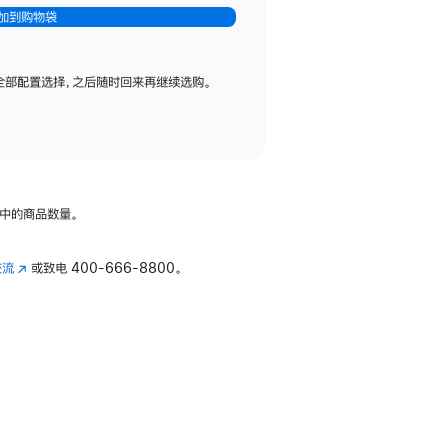
加到购物袋
全部配置选择，之后随时回来再继续选购。
中的商品数量。
交流
(在
或致电
400-666-8800。
新
窗
口
中
打
开)