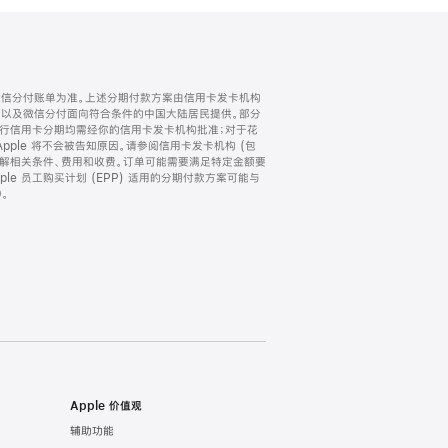
微信分付账单为准。上述分期付款方案由信用卡发卡机构
) 以及微信分付面向符合条件的中国大陆居民提供。部分
家。所有银行信用卡分期均需经你的信用卡发卡机构批准；对于花
ple 将不会被告知原因。请参阅信用卡发卡机构 (包
了解相关条件、费用和收费。订单可能需要满足特定金额要
e 员工购买计划 (EPP) 适用的分期付款方案可能与
。
Apple 价值观
辅助功能