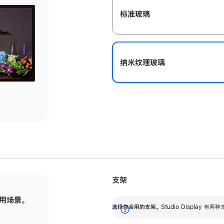
标准玻璃
纳米纹理玻璃
支架
用场景。
标配可调倾斜度的支架，提供 30 度的倾斜度
选
选择你合用的支架。
Studio Display
调节范围。
展