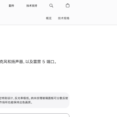
配件
技术支持
概览
技术规格
级麦克风和扬声器，以及雷雳 5 端口。
过特别设计，反光率极低。纳米纹理玻璃面板可分散反射
作场所也能保持出色画质。