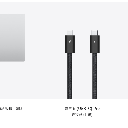
分
期
付
款
选
项)
理玻璃面板和可调倾
雷雳 5 (USB-C) Pro
连接线 (1 米)