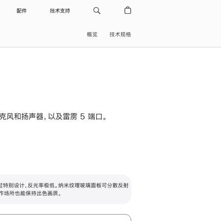
配件
技术支持
概览
技术规格
级麦克风和扬声器，以及雷雳 5 端口。
过特别设计，反光率极低。纳米纹理玻璃面板可分散反射
作场所也能保持出色画质。