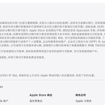
算得出的示例 (仅显示整数数额，未显示小数点以后的金额)，实际支付金额以银行、花呗或
等，具体支持分期付款服务的可选择银行及对应分期付款方案请见付款页面)、蚂蚁金服 (花呗
售店的分期付款方案可能与 Apple Store 在线商店不同，请到店咨询 Specialist 专
分付批准。如果你选择的分期付款方案未获得信用卡发卡机构、蚂蚁金服或微信分付的批准，Ap
具体支持分期付款服务的可选择银行请见付款页面) 网站、支付宝网站和微信分付服务页面，
期付款服务只适用于个人消费者。企业和教育机构客户、企业员工购买计划 (EPP) 和 Appl
企业商店。公司信用卡无资格申请分期。招商银行分期付款单笔订单最高限额为 RMB 150000
支付宝或微信分付账单。相关财务费用将显示在你的信用卡对账单、支付宝或微信账户中。
增值税。所有订单均可享受免费送货服务。
的 IP 地址，或者你在上次访问 Apple 网站时输入的位置信息，找到了你的位置。
ay
Apple Store 商店
商务应用
le 账户
查找零售店
Apple 与商务