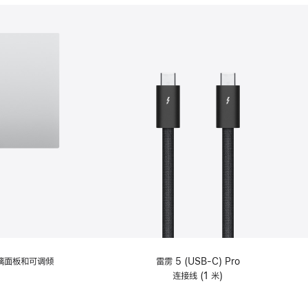
分
期
付
款
选
项)
理玻璃面板和可调倾
雷雳 5 (USB-C) Pro
连接线 (1 米)