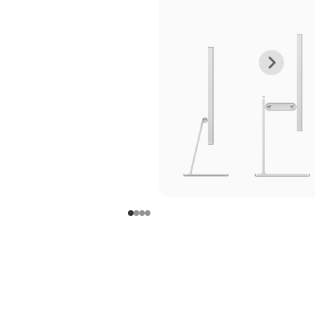
上
下
一
一
张
张
图
图
库
库
图
图
片
片
-
-
支
支
架
架