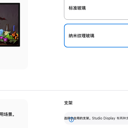
标准玻璃
纳米纹理玻璃
支架
用场景。
标配可调倾斜度的支架，提供 30 度的倾斜度
选
选择你合用的支架。
Studio Display
调节范围。
展