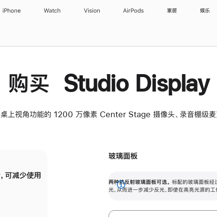
iPhone
Watch
Vision
AirPods
家居
娱乐
购买 Studio Display
桌上视角功能的 1200 万像素 Center Stage 摄像头、录音棚
玻璃面板
，可减少使用
纳米纹理玻璃面板可进一步减少反光，即使在
两种抗反射玻璃面板可选。
标配的玻璃面板经
。
有高亮光源的场所使用，也能保持出色画质。
展
光，从而进一步减少反光，即使在高亮光源的工
开