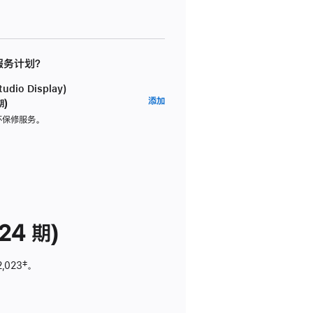
 服务计划？
dio Display)
AppleCare+
添加
期)
服
坏保修服务。
务
计
划
(适
用
于
24 期)
Studio
Display)
2,023
脚
‡。
注