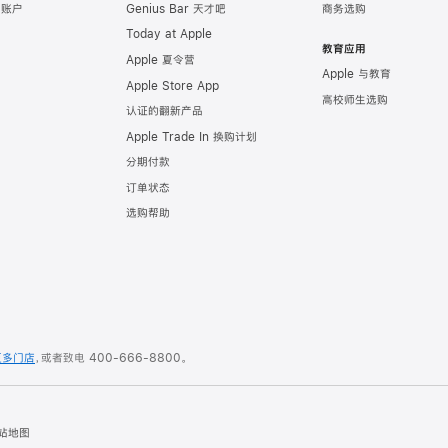
e 账户
Genius Bar 天才吧
商务选购
Today at Apple
教育应用
Apple 夏令营
Apple 与教育
Apple Store App
高校师生选购
认证的翻新产品
Apple Trade In 换购计划
分期付款
订单状态
选购帮助
更多门店
，或者致电
400-666-8800
。
站地图