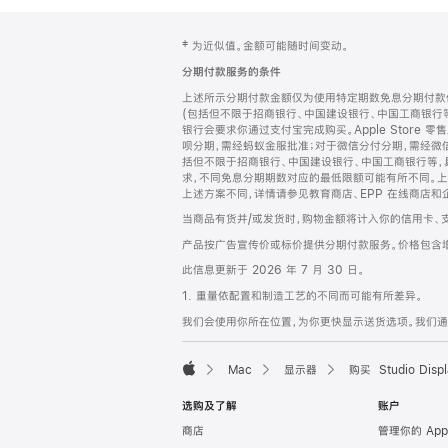
网
脚
‡ 为近似值。金额可能随时间变动。
注
页
分期付款服务的条件
页
上述所示分期付款金额仅为使用特定期数免息分期付款估
脚
(包括但不限于招商银行、中国建设银行、中国工商银行
银行会要求你通过支付宝完成购买。Apple Store 零
呗分期，需经蚂蚁金服批准；对于微信分付分期，需经微信
括但不限于招商银行、中国建设银行、中国工商银行等，
求，不同免息分期期数对应的最低限额可能有所不同。上述分
上述方案不同，详情请参见教育商店、EPP 在线商店和
当商品有货并/或发货时，购物金额将计入你的信用卡、
产品按广告宣传价或标价提供分期付款服务。价格包含
此信息更新于 2026 年 7 月 30 日。
1. 重量依配置和制造工艺的不同而可能有所差异。
我们会使用你所在位置，为你更快显示送货选项。我们通过你
Mac
显示器
购买 Studio Displ
Apple
选购及了解
账户
商店
管理你的 App