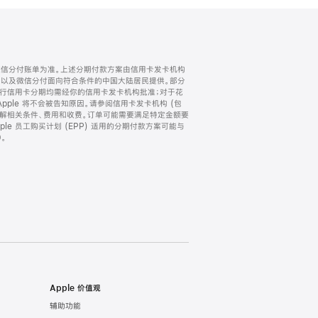
微信分付账单为准。上述分期付款方案由信用卡发卡机构
) 以及微信分付面向符合条件的中国大陆居民提供。部分
家。所有银行信用卡分期均需经你的信用卡发卡机构批准；对于花
ple 将不会被告知原因。请参阅信用卡发卡机构 (包
了解相关条件、费用和收费。订单可能需要满足特定金额要
e 员工购买计划 (EPP) 适用的分期付款方案可能与
。
Apple 价值观
辅助功能