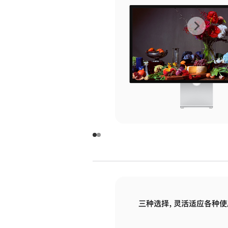
上
下
一
一
张
张
图
图
库
库
图
图
片
片
-
-
玻
玻
璃
璃
三种选择，灵活适应各种使
面
面
板
板