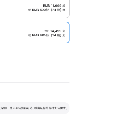
RMB 11,999
起
或 RMB 500/月 (24 期) 起
RMB 14,499
起
或 RMB 605/月 (24 期) 起
配可调倾斜度及高度的支架，额外增加 105
VESA 支架转换器
 有两种支架和一种支架转换器可选，以满足你的各种安装需求。
毫米的高度调节范围。
容的支架 (未随附)