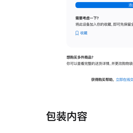
-
添
纳
米
需要考虑一下？
纹
将此设备加入你的收藏，即可先保留
理
玻
收藏
璃
面
板
想购买多件商品？
-
你可以查看完整的送货详情，并更改购物袋
可
调
倾
获得购买帮助，
立即在线
斜
度
及
高
度
包装内容
的
支
架
的