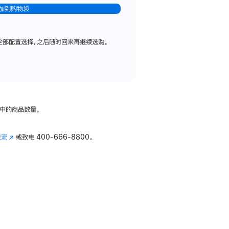
加到购物袋
全部配置选择，之后随时回来再继续选购。
中的商品数量。
交流
(在
或致电
400-666-8800。
新
窗
口
中
打
开)