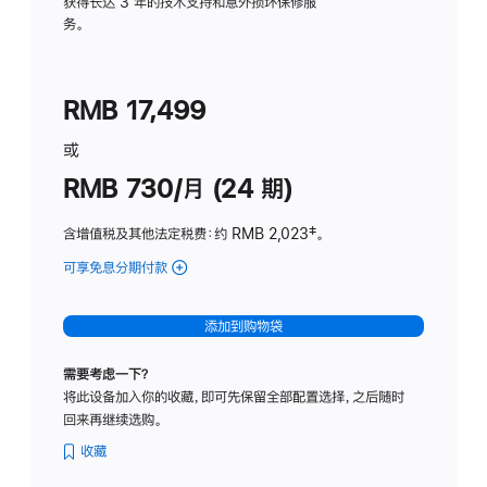
务
获得长达 3 年的技术支持和意外损坏保修服
务。
计
划
(适
RMB 17,499
用
于
或
Studio
RMB 730/月 (24 期)
Display
含增值税及其他法定税费
：约 RMB 2,023
脚
‡。
注
可享免息分期付款
(Studio
Display
-
添加到购物袋
纳
米
需要考虑一下？
纹
将此设备加入你的收藏，即可先保留全部配置选择，之后随时
理
回来再继续选购。
玻
璃
收藏
面