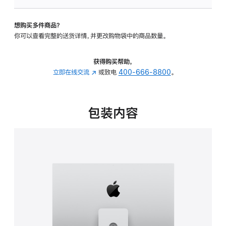
板
-
想购买多件商品？
可
你可以查看完整的送货详情，并更改购物袋中的商品数量。
调
倾
斜
获得购买帮助，
度
立即在线交流
(在
或致电
400-666-8800
。
及
新
高
窗
度
口
包装内容
的
中
支
打
架
开)
的
分
期
付
款
选
项)