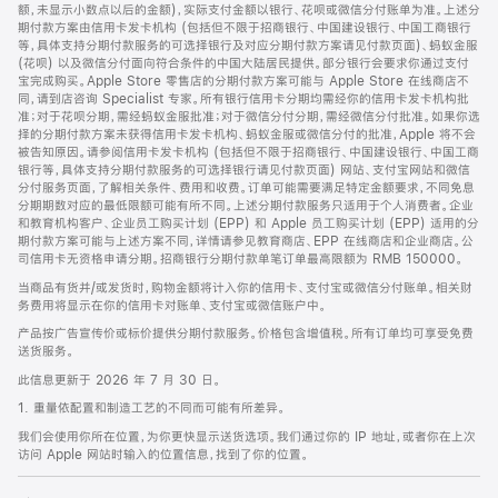
脚
额，未显示小数点以后的金额)，实际支付金额以银行、花呗或微信分付账单为准。上述分
期付款方案由信用卡发卡机构 (包括但不限于招商银行、中国建设银行、中国工商银行
等，具体支持分期付款服务的可选择银行及对应分期付款方案请见付款页面)、蚂蚁金服
(花呗) 以及微信分付面向符合条件的中国大陆居民提供。部分银行会要求你通过支付
宝完成购买。Apple Store 零售店的分期付款方案可能与 Apple Store 在线商店不
同，请到店咨询 Specialist 专家。所有银行信用卡分期均需经你的信用卡发卡机构批
准；对于花呗分期，需经蚂蚁金服批准；对于微信分付分期，需经微信分付批准。如果你选
择的分期付款方案未获得信用卡发卡机构、蚂蚁金服或微信分付的批准，Apple 将不会
被告知原因。请参阅信用卡发卡机构 (包括但不限于招商银行、中国建设银行、中国工商
银行等，具体支持分期付款服务的可选择银行请见付款页面) 网站、支付宝网站和微信
分付服务页面，了解相关条件、费用和收费。订单可能需要满足特定金额要求，不同免息
分期期数对应的最低限额可能有所不同。上述分期付款服务只适用于个人消费者。企业
和教育机构客户、企业员工购买计划 (EPP) 和 Apple 员工购买计划 (EPP) 适用的分
期付款方案可能与上述方案不同，详情请参见教育商店、EPP 在线商店和企业商店。公
司信用卡无资格申请分期。招商银行分期付款单笔订单最高限额为 RMB 150000。
当商品有货并/或发货时，购物金额将计入你的信用卡、支付宝或微信分付账单。相关财
务费用将显示在你的信用卡对账单、支付宝或微信账户中。
产品按广告宣传价或标价提供分期付款服务。价格包含增值税。所有订单均可享受免费
送货服务。
此信息更新于 2026 年 7 月 30 日。
1. 重量依配置和制造工艺的不同而可能有所差异。
我们会使用你所在位置，为你更快显示送货选项。我们通过你的 IP 地址，或者你在上次
访问 Apple 网站时输入的位置信息，找到了你的位置。