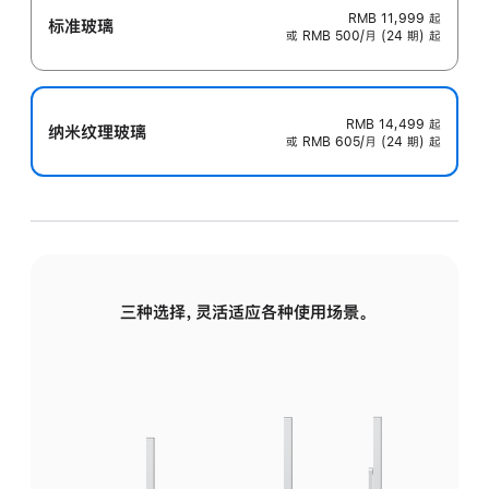
RMB 11,999
起
标准玻璃
或 RMB 500/月 (24 期) 起
RMB 14,499
起
纳米纹理玻璃
或 RMB 605/月 (24 期) 起
三种选择，灵活适应各种使用场景。
标