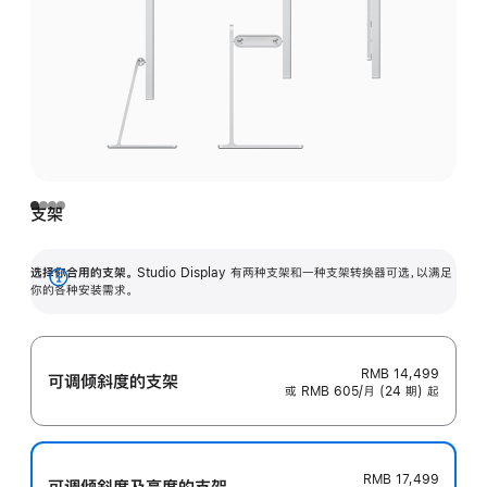
支架
选择你合用的支架。
Studio Display 有两种支架和一种支架转换器可选，以满足
展
你的各种安装需求。
开
RMB 14,499
可调倾斜度的支架
或 RMB 605/月 (24 期) 起
RMB 17,499
可调倾斜度及高‍度的支‍架