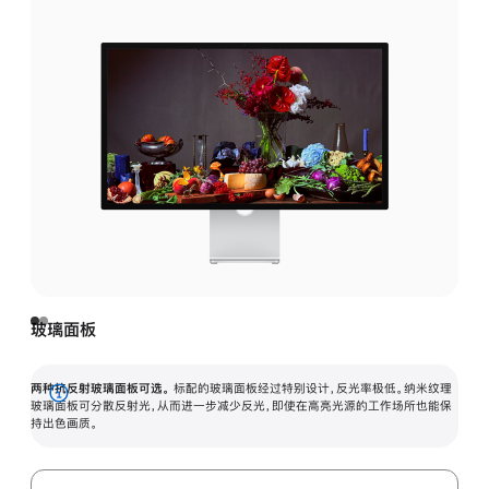
玻璃面板
两种抗反射玻璃面板可选。
标配的玻璃面板经过特别设计，反光率极低。纳米纹理
展
玻璃面板可分散反射光，从而进一步减少反光，即使在高亮光源的工作场所也能保
持出色画质。
开