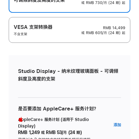
或 RMB 730/月 (24 期) 起
VESA 支架转换器
RMB 14,499
或 RMB 605/月 (24 期) 起
不含支架
Studio Display - 纳米纹理玻璃面板 - 可调倾
斜度及高度的支架
是否要添加 AppleCare+ 服务计划？
AppleCare+ 服务计划 (适用于 Studio
AppleC
添加
Display)
服
RMB 1,249
或
RMB 53/月 (24 期)