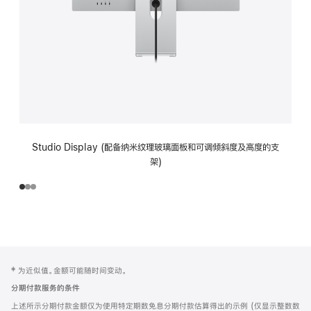
Studio Display (配备纳米纹理玻璃面板和可调倾斜度及高度的支
架)
网
脚
‡ 为近似值。金额可能随时间变动。
注
页
分期付款服务的条件
页
上述所示分期付款金额仅为使用特定期数免息分期付款估算得出的示例 (仅显示整数数