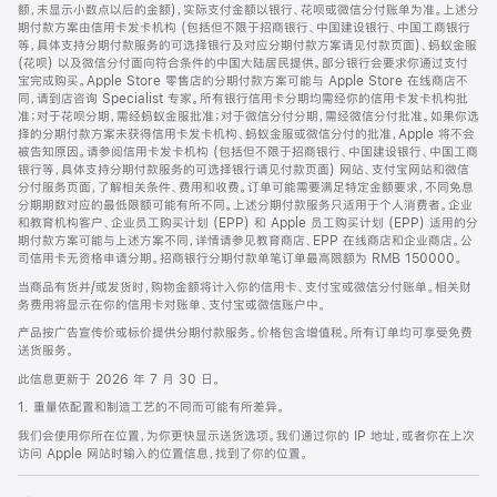
脚
额，未显示小数点以后的金额)，实际支付金额以银行、花呗或微信分付账单为准。上述分
期付款方案由信用卡发卡机构 (包括但不限于招商银行、中国建设银行、中国工商银行
等，具体支持分期付款服务的可选择银行及对应分期付款方案请见付款页面)、蚂蚁金服
(花呗) 以及微信分付面向符合条件的中国大陆居民提供。部分银行会要求你通过支付
宝完成购买。Apple Store 零售店的分期付款方案可能与 Apple Store 在线商店不
同，请到店咨询 Specialist 专家。所有银行信用卡分期均需经你的信用卡发卡机构批
准；对于花呗分期，需经蚂蚁金服批准；对于微信分付分期，需经微信分付批准。如果你选
择的分期付款方案未获得信用卡发卡机构、蚂蚁金服或微信分付的批准，Apple 将不会
被告知原因。请参阅信用卡发卡机构 (包括但不限于招商银行、中国建设银行、中国工商
银行等，具体支持分期付款服务的可选择银行请见付款页面) 网站、支付宝网站和微信
分付服务页面，了解相关条件、费用和收费。订单可能需要满足特定金额要求，不同免息
分期期数对应的最低限额可能有所不同。上述分期付款服务只适用于个人消费者。企业
和教育机构客户、企业员工购买计划 (EPP) 和 Apple 员工购买计划 (EPP) 适用的分
期付款方案可能与上述方案不同，详情请参见教育商店、EPP 在线商店和企业商店。公
司信用卡无资格申请分期。招商银行分期付款单笔订单最高限额为 RMB 150000。
当商品有货并/或发货时，购物金额将计入你的信用卡、支付宝或微信分付账单。相关财
务费用将显示在你的信用卡对账单、支付宝或微信账户中。
产品按广告宣传价或标价提供分期付款服务。价格包含增值税。所有订单均可享受免费
送货服务。
此信息更新于 2026 年 7 月 30 日。
1. 重量依配置和制造工艺的不同而可能有所差异。
我们会使用你所在位置，为你更快显示送货选项。我们通过你的 IP 地址，或者你在上次
访问 Apple 网站时输入的位置信息，找到了你的位置。