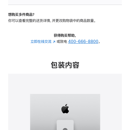
板
-
想购买多件商品？
可
你可以查看完整的送货详情，并更改购物袋中的商品数量。
调
倾
斜
获得购买帮助，
度
立即在线交流
(在
或致电
400-666-8800
。
及
新
高
窗
度
口
包装内容
的
中
支
打
架
开)
的
分
期
付
款
选
项)