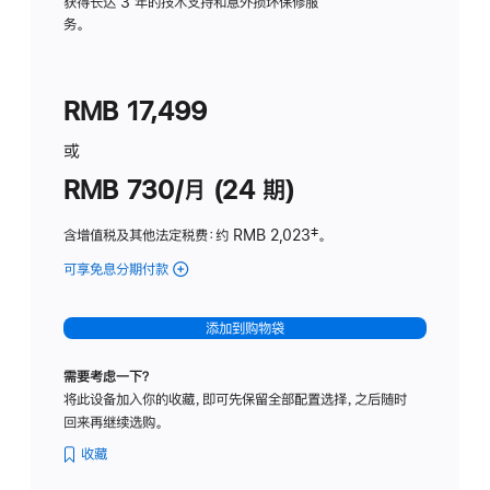
务
获得长达 3 年的技术支持和意外损坏保修服
务。
计
划
(适
RMB 17,499
用
于
或
Studio
RMB 730/月 (24 期)
Display
含增值税及其他法定税费
：约 RMB 2,023
脚
‡。
注
可享免息分期付款
(Studio
Display
-
添加到购物袋
纳
米
需要考虑一下？
纹
将此设备加入你的收藏，即可先保留全部配置选择，之后随时
理
回来再继续选购。
玻
璃
收藏
面