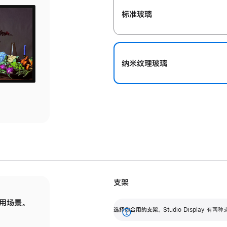
标准玻璃
纳米纹理玻璃
支架
用场景。
标配可调倾斜度的支架，提供 30 度的倾斜度
选
选择你合用的支架。
Studio Display
调节范围。
展