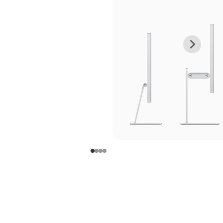
上
下
一
一
张
张
图
图
库
库
图
图
片
片
-
-
支
支
架
架