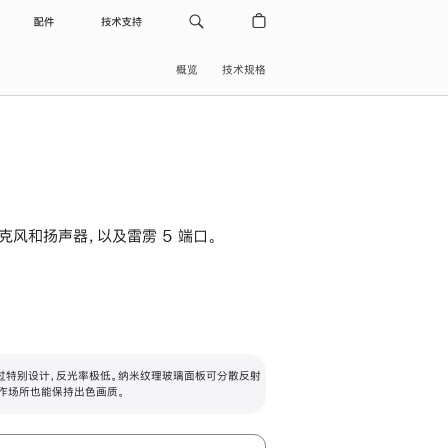
配件
技术支持
概览
技术规格
级麦克风和扬声器，以及雷雳 5 端口。
过特别设计，反光率极低。纳米纹理玻璃面板可分散反射
作场所也能保持出色画质。