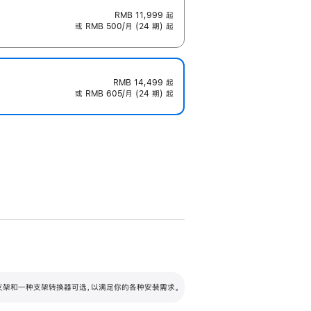
RMB 11,999
起
或 RMB 500/月 (24 期) 起
RMB 14,499
起
或 RMB 605/月 (24 期) 起
配可调倾斜度及高度的支架，额外增加 105
VESA 支架转换器
 有两种支架和一种支架转换器可选，以满足你的各种安装需求。
毫米的高度调节范围。
容的支架 (未随附)