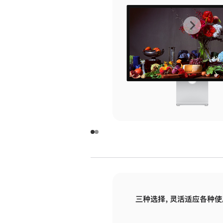
上
下
一
一
张
张
图
图
库
库
图
图
片
片
-
-
玻
玻
璃
璃
三种选择，灵活适应各种使
面
面
板
板