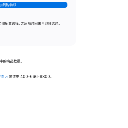
加到购物袋
全部配置选择，之后随时回来再继续选购。
中的商品数量。
交流
(在
或致电
400-666-8800。
新
窗
口
中
打
开)