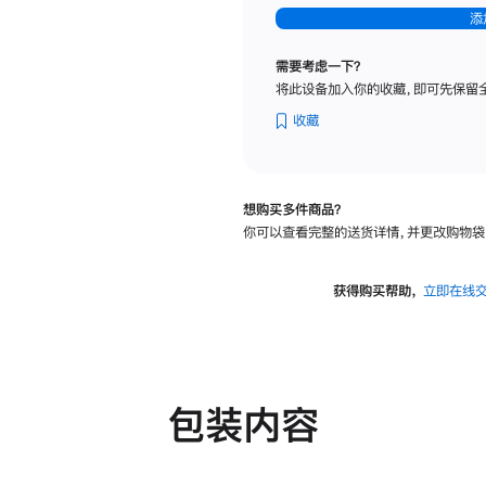
-
添
纳
米
需要考虑一下？
纹
将此设备加入你的收藏，即可先保留
理
玻
收藏
璃
面
板
想购买多件商品？
-
你可以查看完整的送货详情，并更改购物袋
可
调
倾
获得购买帮助，
立即在线
斜
度
及
高
度
包装内容
的
支
架
的