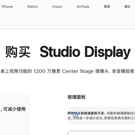
iPhone
Watch
Vision
AirPods
家居
娱乐
购买 Studio Display
桌上视角功能的 1200 万像素 Center Stage 摄像头、录音棚
玻璃面板
，可减少使用
纳米纹理玻璃面板可进一步减少反光，即使在
两种抗反射玻璃面板可选。
标配的玻璃面板经
。
有高亮光源的场所使用，也能保持出色画质。
展
光，从而进一步减少反光，即使在高亮光源的工
开