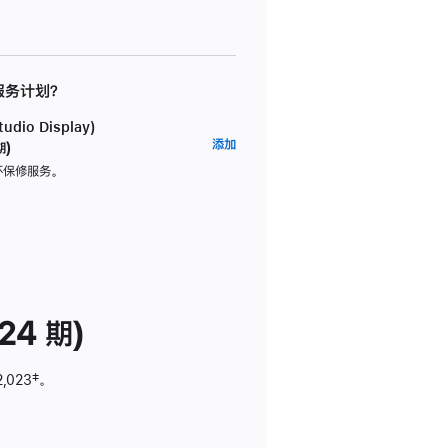
 服务计划？
dio Display)
AppleCare+
添加
期)
服
坏保修服务。
务
计
划
(适
用
于
24 期)
Studio
Display)
2,023
脚
‡。
注