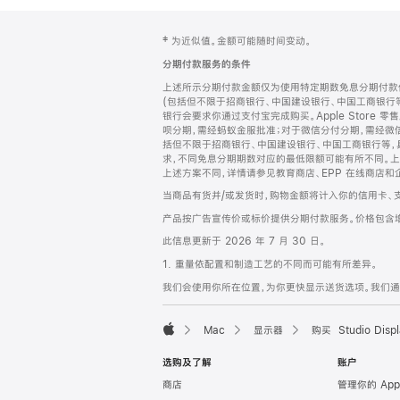
网
脚
‡ 为近似值。金额可能随时间变动。
注
页
分期付款服务的条件
页
上述所示分期付款金额仅为使用特定期数免息分期付款估
脚
(包括但不限于招商银行、中国建设银行、中国工商银行
银行会要求你通过支付宝完成购买。Apple Store 零
呗分期，需经蚂蚁金服批准；对于微信分付分期，需经微信
括但不限于招商银行、中国建设银行、中国工商银行等，
求，不同免息分期期数对应的最低限额可能有所不同。上述分
上述方案不同，详情请参见教育商店、EPP 在线商店和
当商品有货并/或发货时，购物金额将计入你的信用卡、
产品按广告宣传价或标价提供分期付款服务。价格包含
此信息更新于 2026 年 7 月 30 日。
1. 重量依配置和制造工艺的不同而可能有所差异。
我们会使用你所在位置，为你更快显示送货选项。我们通过你
Mac
显示器
购买 Studio Displ
Apple
选购及了解
账户
商店
管理你的 App