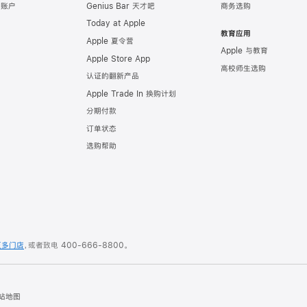
e 账户
Genius Bar 天才吧
商务选购
Today at Apple
教育应用
Apple 夏令营
Apple 与教育
Apple Store App
高校师生选购
认证的翻新产品
Apple Trade In 换购计划
分期付款
订单状态
选购帮助
更多门店
，或者致电
400-666-8800
。
站地图