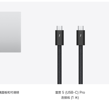
分
期
付
款
选
项)
理玻璃面板和可调倾
雷雳 5 (USB-C) Pro
连接线 (1 米)