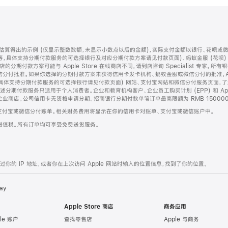
算得出的示例 (仅显示整数数额，未显示小数点以后的金额)，实际支付金额以银行、花呗或
等，具体支持分期付款服务的可选择银行及对应分期付款方案请见付款页面)、蚂蚁金服 (花呗
售店的分期付款方案可能与 Apple Store 在线商店不同，请到店咨询 Specialist 专
分付批准。如果你选择的分期付款方案未获得信用卡发卡机构、蚂蚁金服或微信分付的批准，Ap
具体支持分期付款服务的可选择银行请见付款页面) 网站、支付宝网站和微信分付服务页面，
期付款服务只适用于个人消费者。企业和教育机构客户、企业员工购买计划 (EPP) 和 Appl
企业商店。公司信用卡无资格申请分期。招商银行分期付款单笔订单最高限额为 RMB 150000
支付宝或微信分付账单。相关财务费用将显示在你的信用卡对账单、支付宝或微信账户中。
增值税。所有订单均可享受免费送货服务。
的 IP 地址，或者你在上次访问 Apple 网站时输入的位置信息，找到了你的位置。
ay
Apple Store 商店
商务应用
le 账户
查找零售店
Apple 与商务