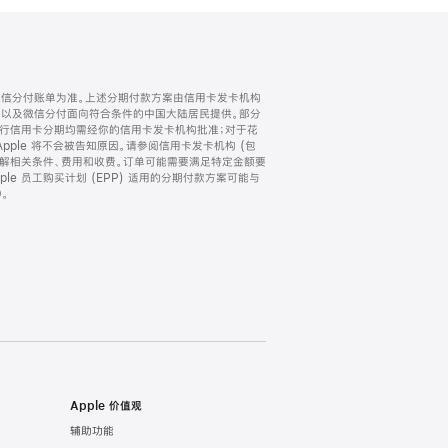
微信分付账单为准。上述分期付款方案由信用卡发卡机构
) 以及微信分付面向符合条件的中国大陆居民提供。部分
家。所有银行信用卡分期均需经你的信用卡发卡机构批准；对于花
ple 将不会被告知原因。请参阅信用卡发卡机构 (包
了解相关条件、费用和收费。订单可能需要满足特定金额要
e 员工购买计划 (EPP) 适用的分期付款方案可能与
。
Apple 价值观
辅助功能