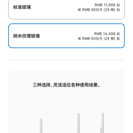
RMB 11,999
起
标准玻璃
或 RMB 500/月 (24 期) 起
RMB 14,499
起
纳米纹理玻璃
或 RMB 605/月 (24 期) 起
三种选择，灵活适应各种使用场景。
标