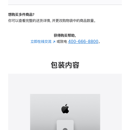
板
-
想购买多件商品？
可
你可以查看完整的送货详情，并更改购物袋中的商品数量。
调
倾
斜
获得购买帮助，
度
立即在线交流
(在
或致电
400-666-8800
。
及
新
高
窗
度
口
包装内容
的
中
支
打
架
开)
的
分
期
付
款
选
项)