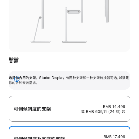
支架
选择你合用的支架。
Studio Display 有两种支架和一种支架转换器可选，以满足
展
你的各种安装需求。
开
RMB 14,499
可调倾斜度的支架
或 RMB 605/月 (24 期) 起
RMB 17,499
可调倾斜度及高‍度的支‍架