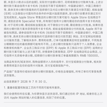
脚
额，未显示小数点以后的金额)，实际支付金额以银行、花呗或微信分付账单为准。上述分
期付款方案由信用卡发卡机构 (包括但不限于招商银行、中国建设银行、中国工商银行
等，具体支持分期付款服务的可选择银行及对应分期付款方案请见付款页面)、蚂蚁金服
(花呗) 以及微信分付面向符合条件的中国大陆居民提供。部分银行会要求你通过支付
宝完成购买。Apple Store 零售店的分期付款方案可能与 Apple Store 在线商店不
同，请到店咨询 Specialist 专家。所有银行信用卡分期均需经你的信用卡发卡机构批
准；对于花呗分期，需经蚂蚁金服批准；对于微信分付分期，需经微信分付批准。如果你选
择的分期付款方案未获得信用卡发卡机构、蚂蚁金服或微信分付的批准，Apple 将不会
被告知原因。请参阅信用卡发卡机构 (包括但不限于招商银行、中国建设银行、中国工商
银行等，具体支持分期付款服务的可选择银行请见付款页面) 网站、支付宝网站和微信
分付服务页面，了解相关条件、费用和收费。订单可能需要满足特定金额要求，不同免息
分期期数对应的最低限额可能有所不同。上述分期付款服务只适用于个人消费者。企业
和教育机构客户、企业员工购买计划 (EPP) 和 Apple 员工购买计划 (EPP) 适用的分
期付款方案可能与上述方案不同，详情请参见教育商店、EPP 在线商店和企业商店。公
司信用卡无资格申请分期。招商银行分期付款单笔订单最高限额为 RMB 150000。
当商品有货并/或发货时，购物金额将计入你的信用卡、支付宝或微信分付账单。相关财
务费用将显示在你的信用卡对账单、支付宝或微信账户中。
产品按广告宣传价或标价提供分期付款服务。价格包含增值税。所有订单均可享受免费
送货服务。
此信息更新于 2026 年 7 月 30 日。
1. 重量依配置和制造工艺的不同而可能有所差异。
我们会使用你所在位置，为你更快显示送货选项。我们通过你的 IP 地址，或者你在上次
访问 Apple 网站时输入的位置信息，找到了你的位置。