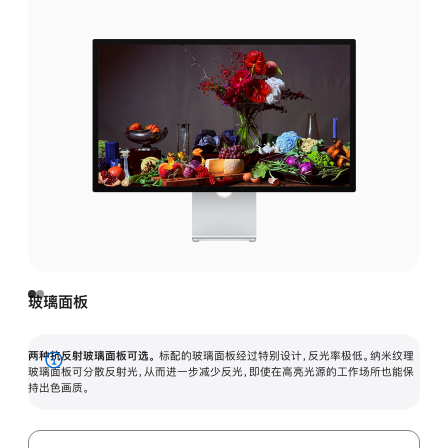
玻璃面板
两种抗反射玻璃面板可选。
标配的玻璃面板经过特别设计，反光率极低。纳米纹理
展
玻璃面板可分散反射光，从而进一步减少反光，即使在高亮光源的工作场所也能保
持出色画质。
开