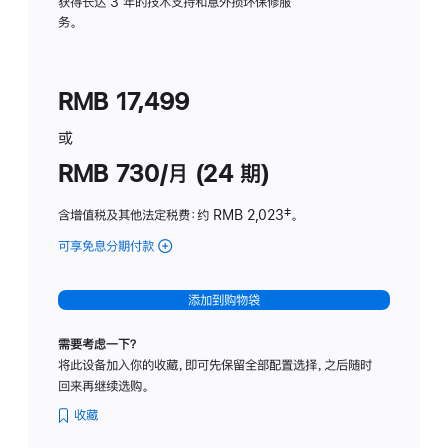
务
获得长达 3 年的技术支持和意外损坏保修服
务。
计
划
(适
RMB 17,499
用
于
或
Studio
RMB 730/月 (24 期)
Display
含增值税及其他法定税费
：约 RMB 2,023
脚
‡。
注
可享免息分期付款
(Studio
Display
-
添加到购物袋
纳
米
需要考虑一下？
纹
将此设备加入你的收藏，即可先保留全部配置选择，之后随时
理
回来再继续选购。
玻
璃
收藏
面