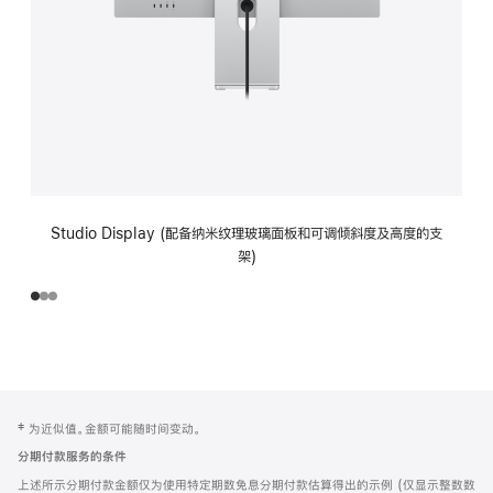
Studio Display (配备纳米纹理玻璃面板和可调倾斜度及高度的支
架)
网
脚
‡ 为近似值。金额可能随时间变动。
注
页
分期付款服务的条件
页
上述所示分期付款金额仅为使用特定期数免息分期付款估算得出的示例 (仅显示整数数