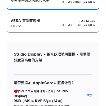
或 RMB 730/月 (24 期) 起
VESA 支架转换器
RMB 14,499
或 RMB 605/月 (24 期) 起
不含支架
Studio Display - 纳米纹理玻璃面板 - 可调倾
斜度及高度的支架
是否要添加 AppleCare+ 服务计划？
AppleCare+ 服务计划 (适用于 Studio
AppleC
添加
Display)
服
RMB 1,249
或
RMB 53/月 (24 期)