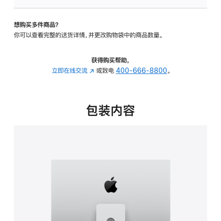
板
-
想购买多件商品？
可
你可以查看完整的送货详情，并更改购物袋中的商品数量。
调
倾
斜
获得购买帮助，
度
立即在线交流
(在
或致电
400-666-8800
。
及
新
高
窗
度
口
包装内容
的
中
支
打
架
开)
的
分
期
付
款
选
项)