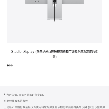
Studio Display (配备纳米纹理玻璃面板和可调倾斜度及高度的支
架)
网
脚
‡ 为近似值。金额可能随时间变动。
注
页
分期付款服务的条件
页
上述所示分期付款金额仅为使用特定期数免息分期付款估算得出的示例 (仅显示整数数