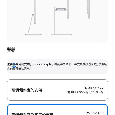
支架
选择你合用的支架。
Studio Display 有两种支架和一种支架转换器可选，以满足
展
你的各种安装需求。
开
RMB 14,499
可调倾斜度的支架
或 RMB 605/月 (24 期) 起
RMB 17,499
可调倾斜度及高‍度的支‍架