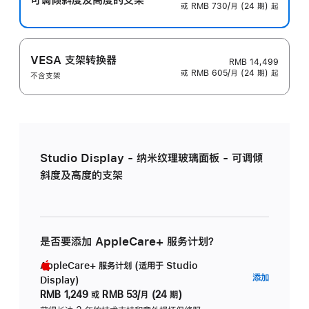
或 RMB 730/月 (24 期) 起
VESA 支架转换器
RMB 14,499
或 RMB 605/月 (24 期) 起
不含支架
Studio Display - 纳米纹理玻璃面板 - 可调倾
斜度及高度的支架
是否要添加 AppleCare+ 服务计划？
AppleCare+ 服务计划 (适用于 Studio
AppleC
添加
Display)
服
RMB 1,249
或
RMB 53/月 (24 期)