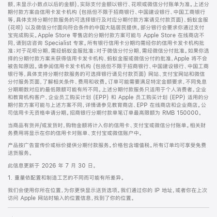
脚
额，未显示小数点以后的金额)，实际支付金额以银行、花呗或微信分付账单为准。上述分
期付款方案由信用卡发卡机构 (包括但不限于招商银行、中国建设银行、中国工商银行
等，具体支持分期付款服务的可选择银行及对应分期付款方案请见付款页面)、蚂蚁金服
(花呗) 以及微信分付面向符合条件的中国大陆居民提供。部分银行会要求你通过支付
宝完成购买。Apple Store 零售店的分期付款方案可能与 Apple Store 在线商店不
同，请到店咨询 Specialist 专家。所有银行信用卡分期均需经你的信用卡发卡机构批
准；对于花呗分期，需经蚂蚁金服批准；对于微信分付分期，需经微信分付批准。如果你选
择的分期付款方案未获得信用卡发卡机构、蚂蚁金服或微信分付的批准，Apple 将不会
被告知原因。请参阅信用卡发卡机构 (包括但不限于招商银行、中国建设银行、中国工商
银行等，具体支持分期付款服务的可选择银行请见付款页面) 网站、支付宝网站和微信
分付服务页面，了解相关条件、费用和收费。订单可能需要满足特定金额要求，不同免息
分期期数对应的最低限额可能有所不同。上述分期付款服务只适用于个人消费者。企业
和教育机构客户、企业员工购买计划 (EPP) 和 Apple 员工购买计划 (EPP) 适用的分
期付款方案可能与上述方案不同，详情请参见教育商店、EPP 在线商店和企业商店。公
司信用卡无资格申请分期。招商银行分期付款单笔订单最高限额为 RMB 150000。
当商品有货并/或发货时，购物金额将计入你的信用卡、支付宝或微信分付账单。相关财
务费用将显示在你的信用卡对账单、支付宝或微信账户中。
产品按广告宣传价或标价提供分期付款服务。价格包含增值税。所有订单均可享受免费
送货服务。
此信息更新于 2026 年 7 月 30 日。
1. 重量依配置和制造工艺的不同而可能有所差异。
我们会使用你所在位置，为你更快显示送货选项。我们通过你的 IP 地址，或者你在上次
访问 Apple 网站时输入的位置信息，找到了你的位置。