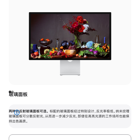
玻璃面板
两种抗反射玻璃面板可选。
标配的玻璃面板经过特别设计，反光率极低。纳米纹理
展
玻璃面板可分散反射光，从而进一步减少反光，即使在高亮光源的工作场所也能保
持出色画质。
开