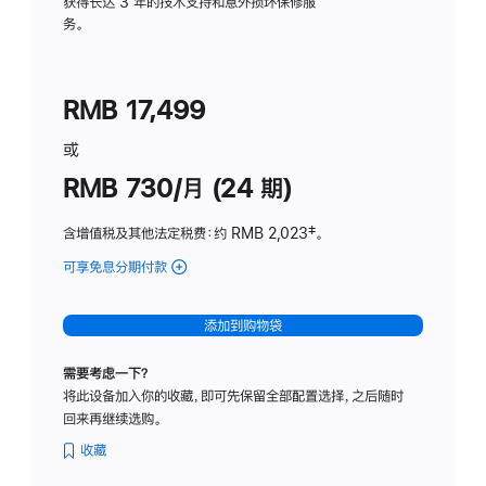
务
获得长达 3 年的技术支持和意外损坏保修服
务。
计
划
(适
RMB 17,499
用
于
或
Studio
RMB 730/月 (24 期)
Display
含增值税及其他法定税费
：约 RMB 2,023
脚
‡。
注
可享免息分期付款
(Studio
Display
-
添加到购物袋
纳
米
需要考虑一下？
纹
将此设备加入你的收藏，即可先保留全部配置选择，之后随时
理
回来再继续选购。
玻
璃
收藏
面