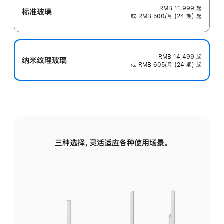
RMB 11,999
起
标准玻璃
或 RMB 500/月 (24 期) 起
RMB 14,499
起
纳米纹理玻璃
或 RMB 605/月 (24 期) 起
三种选择，灵活适应各种使用场景。
标