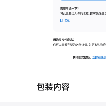
标
准
需要考虑一下？
玻
将此设备加入你的收藏，即可先保留
璃
面
收藏
板
-
VESA
想购买多件商品？
支
你可以查看完整的送货详情，并更改购物袋
架
转
换
获得购买帮助，
立即在线
器
的
分
期
付
包装内容
款
选
项)