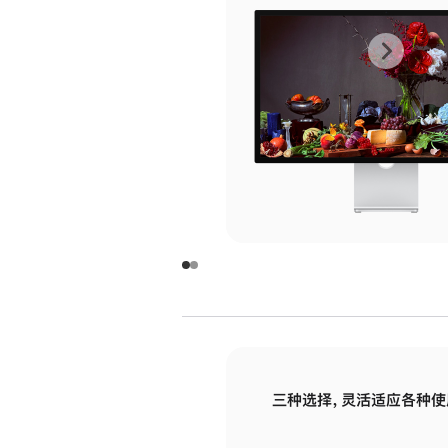
上
下
一
一
张
张
图
图
库
库
图
图
片
片
-
-
玻
玻
璃
璃
三种选择，灵活适应各种使
面
面
板
板