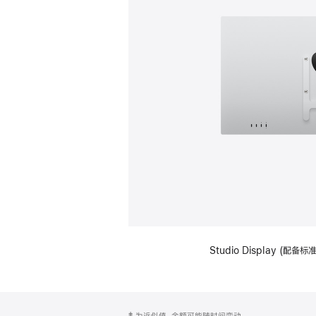
Studio Display (配
网
脚