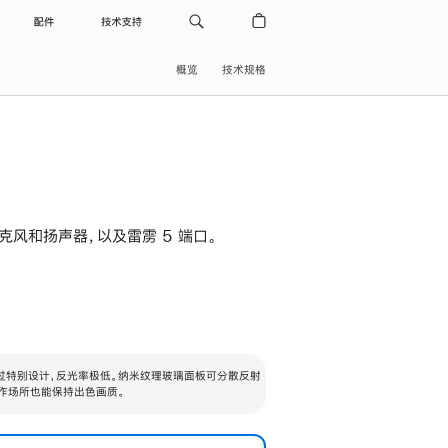
配件
技术支持
概览
技术规格
级麦克风和扬声器，以及雷雳 5 端口。
过特别设计，反光率极低。纳米纹理玻璃面板可分散反射
作场所也能保持出色画质。