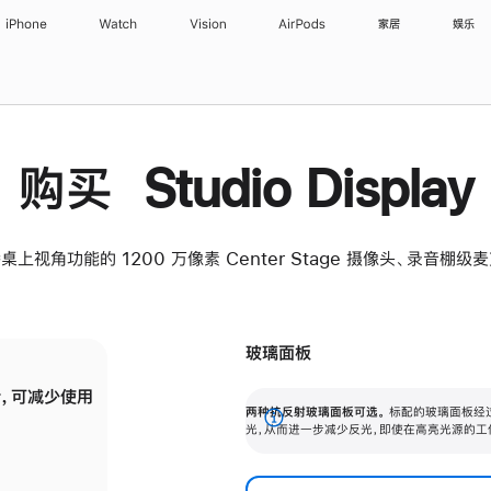
iPhone
Watch
Vision
AirPods
家居
娱乐
购买 Studio Display
桌上视角功能的 1200 万像素 Center Stage 摄像头、录音棚
玻璃面板
，可减少使用
纳米纹理玻璃面板可进一步减少反光，即使在
两种抗反射玻璃面板可选。
标配的玻璃面板经
。
有高亮光源的场所使用，也能保持出色画质。
展
光，从而进一步减少反光，即使在高亮光源的工
开