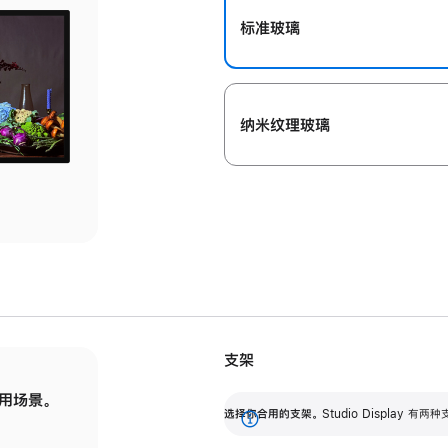
标准玻璃
纳米纹理玻璃
支架
用场景。
标配可调倾斜度的支架，提供 30 度的倾斜度
选
选择你合用的支架。
Studio Display
调节范围。
展