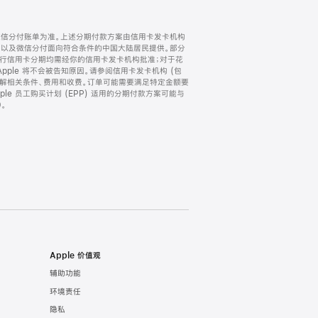
微信分付账单为准。上述分期付款方案由信用卡发卡机构
) 以及微信分付面向符合条件的中国大陆居民提供。部分
家。所有银行信用卡分期均需经你的信用卡发卡机构批准；对于花
ple 将不会被告知原因。请参阅信用卡发卡机构 (包
了解相关条件、费用和收费。订单可能需要满足特定金额要
e 员工购买计划 (EPP) 适用的分期付款方案可能与
。
Apple 价值观
辅助功能
环境责任
隐私