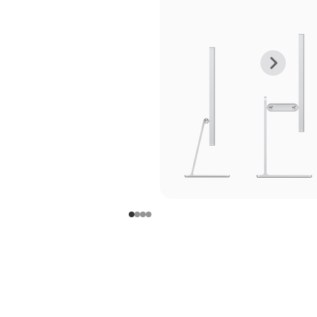
上
下
一
一
张
张
图
图
库
库
图
图
片
片
-
-
支
支
架
架