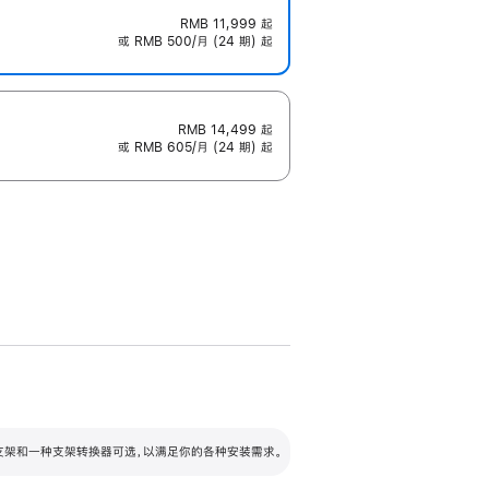
RMB 11,999
起
或 RMB 500/月 (24 期) 起
RMB 14,499
起
或 RMB 605/月 (24 期) 起
配可调倾斜度及高度的支架，额外增加 105
VESA 支架转换器
 有两种支架和一种支架转换器可选，以满足你的各种安装需求。
毫米的高度调节范围。
容的支架 (未随附)