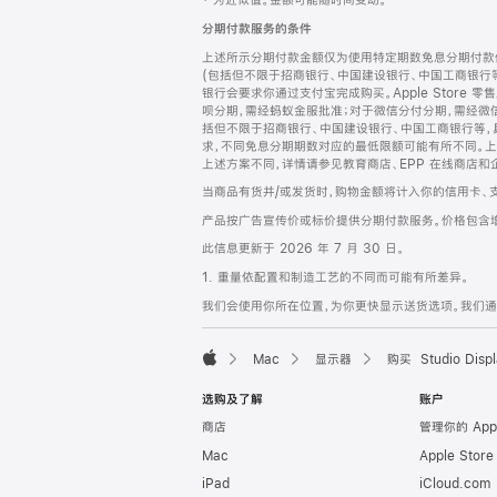
‡ 为近似值。金额可能随时间变动。
注
页
分期付款服务的条件
页
上述所示分期付款金额仅为使用特定期数免息分期付款估
脚
(包括但不限于招商银行、中国建设银行、中国工商银行
银行会要求你通过支付宝完成购买。Apple Store 零
呗分期，需经蚂蚁金服批准；对于微信分付分期，需经微信
括但不限于招商银行、中国建设银行、中国工商银行等，
求，不同免息分期期数对应的最低限额可能有所不同。上述分
上述方案不同，详情请参见教育商店、EPP 在线商店和
当商品有货并/或发货时，购物金额将计入你的信用卡、
产品按广告宣传价或标价提供分期付款服务。价格包含
此信息更新于 2026 年 7 月 30 日。
1. 重量依配置和制造工艺的不同而可能有所差异。
我们会使用你所在位置，为你更快显示送货选项。我们通过你
Mac
显示器
购买 Studio Displ
Apple
选购及了解
账户
商店
管理你的 App
Mac
Apple Stor
iPad
iCloud.com