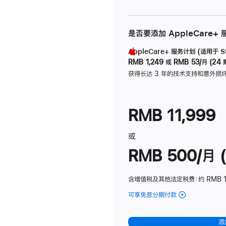
是否要添加 AppleCare+
AppleCare+ 服务计划 (适用于 Stu
RMB 1,249
或
RMB 53/月 (24 
获得长达 3 年的技术支持和意外损
RMB 11,999
或
RMB 500/月 (
含增值税及其他法定税费
：约 RMB 
可享免息分期付款
(Studio
Display
-
添