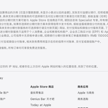
算得出的示例 (仅显示整数数额，未显示小数点以后的金额)，实际支付金额以银行、花呗或
等，具体支持分期付款服务的可选择银行及对应分期付款方案请见付款页面)、蚂蚁金服 (花呗
售店的分期付款方案可能与 Apple Store 在线商店不同，请到店咨询 Specialist 专
分付批准。如果你选择的分期付款方案未获得信用卡发卡机构、蚂蚁金服或微信分付的批准，Ap
具体支持分期付款服务的可选择银行请见付款页面) 网站、支付宝网站和微信分付服务页面，
期付款服务只适用于个人消费者。企业和教育机构客户、企业员工购买计划 (EPP) 和 Appl
企业商店。公司信用卡无资格申请分期。招商银行分期付款单笔订单最高限额为 RMB 150000
支付宝或微信分付账单。相关财务费用将显示在你的信用卡对账单、支付宝或微信账户中。
增值税。所有订单均可享受免费送货服务。
的 IP 地址，或者你在上次访问 Apple 网站时输入的位置信息，找到了你的位置。
ay
Apple Store 商店
商务应用
le 账户
查找零售店
Apple 与商务
e 账户
Genius Bar 天才吧
商务选购
Today at Apple