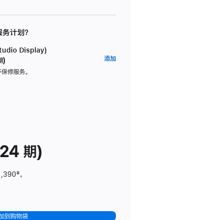
 服务计划？
dio Display)
AppleCare+
添加
期)
服
坏保修服务。
务
计
划
(适
用
于
24 期)
Studio
Display)
1,390
脚
‡。
注
加到购物袋