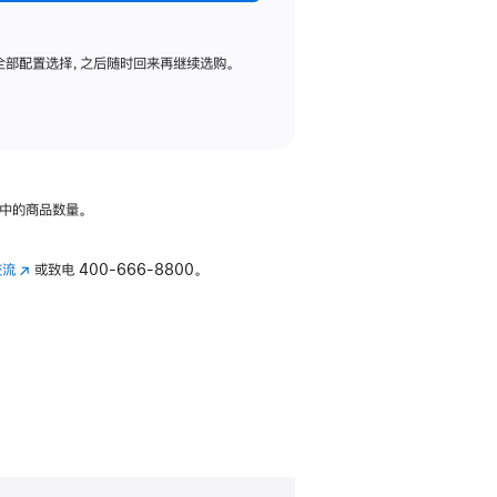
全部配置选择，之后随时回来再继续选购。
中的商品数量。
交流
(在
或致电
400-666-8800。
新
窗
口
中
打
开)