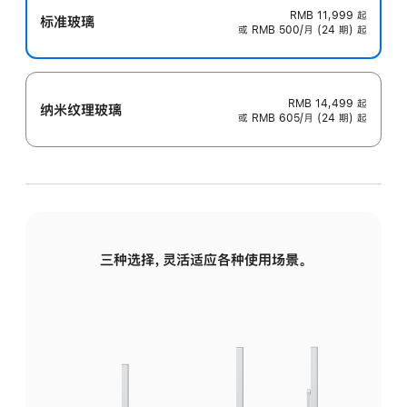
RMB 11,999
起
标准玻璃
或 RMB 500/月 (24 期) 起
RMB 14,499
起
纳米纹理玻璃
或 RMB 605/月 (24 期) 起
三种选择，灵活适应各种使用场景。
标