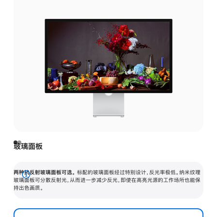
玻璃面板
两种抗反射玻璃面板可选。
标配的玻璃面板经过特别设计，反光率极低。纳米纹理
展
玻璃面板可分散反射光，从而进一步减少反光，即使在高亮光源的工作场所也能保
持出色画质。
开