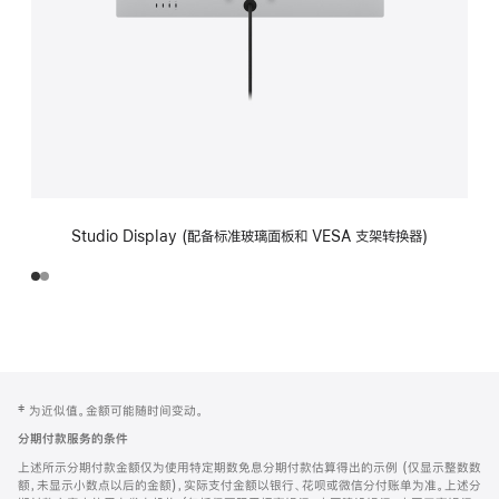
Studio Display (配备标准玻璃面板和 VESA 支架转换器)
网
脚
‡ 为近似值。金额可能随时间变动。
注
页
分期付款服务的条件
页
上述所示分期付款金额仅为使用特定期数免息分期付款估算得出的示例 (仅显示整数数
脚
额，未显示小数点以后的金额)，实际支付金额以银行、花呗或微信分付账单为准。上述分