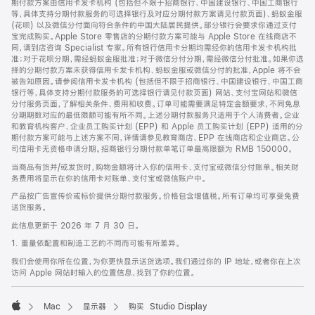
期付款方案由信用卡发卡机构 (包括但不限于招商银行、中国建设银行、中国工商银行
等，具体支持分期付款服务的可选择银行及对应分期付款方案请见付款页面)、蚂蚁金服
(花呗) 以及微信分付面向符合条件的中国大陆居民提供。部分银行会要求你通过支付
宝完成购买。Apple Store 零售店的分期付款方案可能与 Apple Store 在线商店不
同，请到店咨询 Specialist 专家。所有银行信用卡分期均需经你的信用卡发卡机构批
准；对于花呗分期，需经蚂蚁金服批准；对于微信分付分期，需经微信分付批准。如果你选
择的分期付款方案未获得信用卡发卡机构、蚂蚁金服或微信分付的批准，Apple 将不会
被告知原因。请参阅信用卡发卡机构 (包括但不限于招商银行、中国建设银行、中国工商
银行等，具体支持分期付款服务的可选择银行请见付款页面) 网站、支付宝网站和微信
分付服务页面，了解相关条件、费用和收费。订单可能需要满足特定金额要求，不同免息
分期期数对应的最低限额可能有所不同。上述分期付款服务只适用于个人消费者。企业
和教育机构客户、企业员工购买计划 (EPP) 和 Apple 员工购买计划 (EPP) 适用的分
期付款方案可能与上述方案不同，详情请参见教育商店、EPP 在线商店和企业商店。公
司信用卡无资格申请分期。招商银行分期付款单笔订单最高限额为 RMB 150000。
当商品有货并/或发货时，购物金额将计入你的信用卡、支付宝或微信分付账单。相关财
务费用将显示在你的信用卡对账单、支付宝或微信账户中。
产品按广告宣传价或标价提供分期付款服务。价格包含增值税。所有订单均可享受免费
送货服务。
此信息更新于 2026 年 7 月 30 日。
1. 重量依配置和制造工艺的不同而可能有所差异。
我们会使用你所在位置，为你更快显示送货选项。我们通过你的 IP 地址，或者你在上次
访问 Apple 网站时输入的位置信息，找到了你的位置。
Mac
显示器
购买 Studio Display