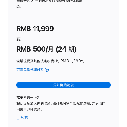
务
获得长达 3 年的技术支持和意外损坏保修服
务。
计
划
(适
RMB 11,999
用
于
或
Studio
RMB 500/月 (24 期)
Display
含增值税及其他法定税费
：约 RMB 1,390
脚
‡。
注
可享免息分期付款
(Studio
Display
-
添加到购物袋
标
准
需要考虑一下？
玻
将此设备加入你的收藏，即可先保留全部配置选择，之后随时
璃
回来再继续选购。
面
板
收藏
-