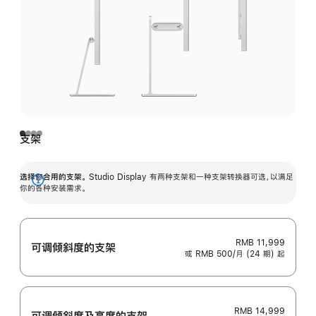
支架
选择你合用的支架。
Studio Display 有两种支架和一种支架转换器可选，以满足
展
你的各种安装需求。
开
RMB 11,999
可调倾斜度的支架
或 RMB 500/月 (24 期) 起
RMB 14,999
可调倾斜度及高‍度的支‍架