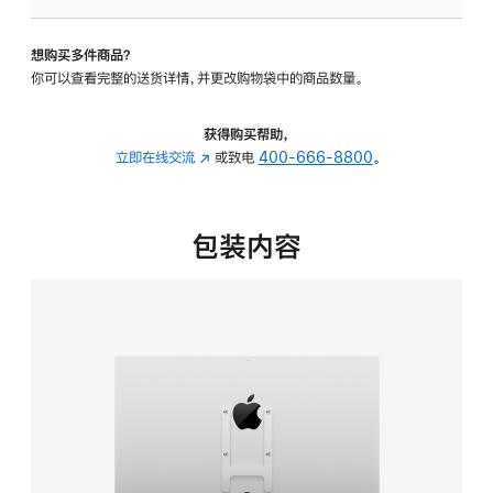
VESA
支
想购买多件商品？
架
你可以查看完整的送货详情，并更改购物袋中的商品数量。
转
换
器
获得购买帮助，
的
立即在线交流
(在
或致电
400-666-8800
。
分
新
期
窗
付
口
包装内容
款
中
选
打
项)
开)