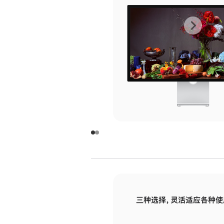
上
下
一
一
张
张
图
图
库
库
图
图
片
片
-
-
玻
玻
璃
璃
三种选择，灵活适应各种使
面
面
板
板