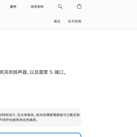
配件
技术支持
概览
技术规格
级麦克风和扬声器，以及雷雳 5 端口。
过特别设计，反光率极低。纳米纹理玻璃面板可分散反射
作场所也能保持出色画质。