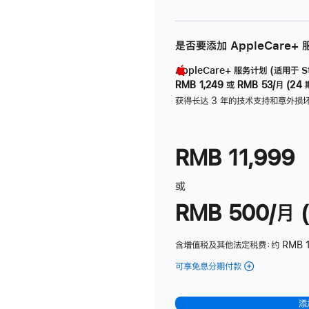
是否要添加 AppleCare+
AppleCare+ 服务计划 (适用于 Stu
RMB 1,249
或
RMB 53/月 (24 
获得长达 3 年的技术支持和意外损
RMB 11,999
或
RMB 500/月 (
含增值税及其他法定税费
：约 RMB 
可享免息分期付款
(Studio
Display
-
添