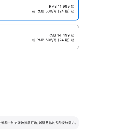
RMB 11,999
起
或 RMB 500/月 (24 期) 起
RMB 14,499
起
或 RMB 605/月 (24 期) 起
配可调倾斜度及高度的支架，额外增加 105
VESA 支架转换器
 有两种支架和一种支架转换器可选，以满足你的各种安装需求。
毫米的高度调节范围。
容的支架 (未随附)