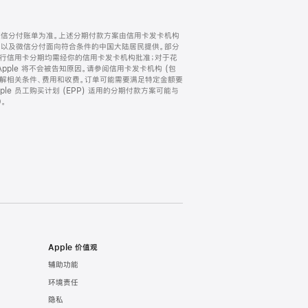
微信分付账单为准。上述分期付款方案由信用卡发卡机构
) 以及微信分付面向符合条件的中国大陆居民提供。部分
家。所有银行信用卡分期均需经你的信用卡发卡机构批准；对于花
ple 将不会被告知原因。请参阅信用卡发卡机构 (包
了解相关条件、费用和收费。订单可能需要满足特定金额要
e 员工购买计划 (EPP) 适用的分期付款方案可能与
。
Apple 价值观
辅助功能
环境责任
隐私