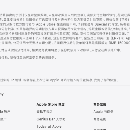
算得出的示例 (仅显示整数数额，未显示小数点以后的金额)，实际支付金额以银行、花呗或
等，具体支持分期付款服务的可选择银行及对应分期付款方案请见付款页面)、蚂蚁金服 (花呗
售店的分期付款方案可能与 Apple Store 在线商店不同，请到店咨询 Specialist 专
分付批准。如果你选择的分期付款方案未获得信用卡发卡机构、蚂蚁金服或微信分付的批准，Ap
具体支持分期付款服务的可选择银行请见付款页面) 网站、支付宝网站和微信分付服务页面，
期付款服务只适用于个人消费者。企业和教育机构客户、企业员工购买计划 (EPP) 和 Appl
企业商店。公司信用卡无资格申请分期。招商银行分期付款单笔订单最高限额为 RMB 150000
支付宝或微信分付账单。相关财务费用将显示在你的信用卡对账单、支付宝或微信账户中。
增值税。所有订单均可享受免费送货服务。
的 IP 地址，或者你在上次访问 Apple 网站时输入的位置信息，找到了你的位置。
ay
Apple Store 商店
商务应用
le 账户
查找零售店
Apple 与商务
e 账户
Genius Bar 天才吧
商务选购
Today at Apple