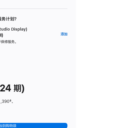
 服务计划？
dio Display)
AppleCare+
添加
期)
服
坏保修服务。
务
计
划
(适
用
于
24 期)
Studio
Display)
1,390
脚
‡。
注
加到购物袋