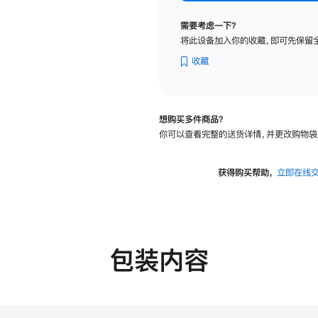
标
准
需要考虑一下？
玻
将此设备加入你的收藏，即可先保留
璃
面
收藏
板
-
VESA
想购买多件商品？
支
你可以查看完整的送货详情，并更改购物袋
架
转
换
获得购买帮助，
立即在线
器
的
分
期
付
包装内容
款
选
项)