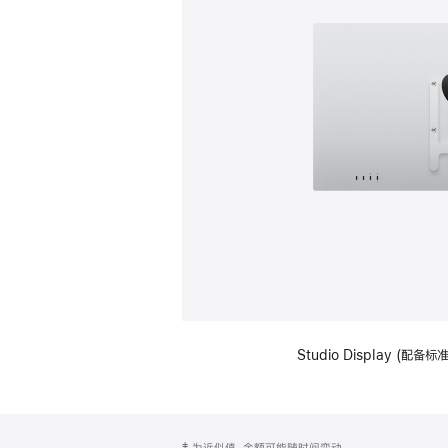
Studio Display (配
网
脚