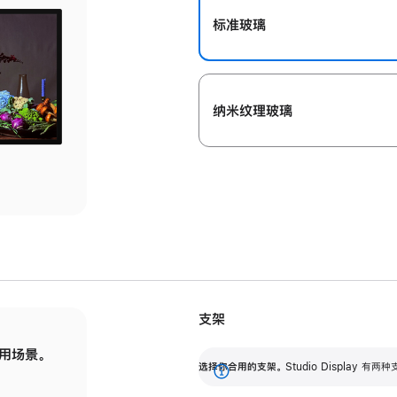
标准玻璃
纳米纹理玻璃
支架
用场景。
标配可调倾斜度的支架，提供 30 度的倾斜度
选
选择你合用的支架。
Studio Display
调节范围。
展