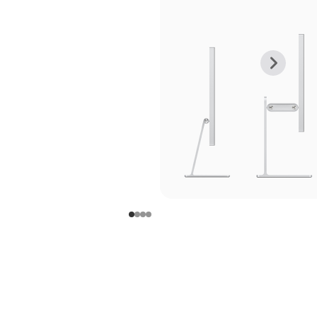
上
下
一
一
张
张
图
图
库
库
图
图
片
片
-
-
支
支
架
架