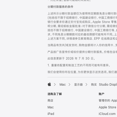
‡ 为近似值。金额可能随时间变动。
注
页
分期付款服务的条件
页
上述所示分期付款金额仅为使用特定期数免息分期付款估
脚
(包括但不限于招商银行、中国建设银行、中国工商银行
银行会要求你通过支付宝完成购买。Apple Store 零
呗分期，需经蚂蚁金服批准；对于微信分付分期，需经微信
括但不限于招商银行、中国建设银行、中国工商银行等，
求，不同免息分期期数对应的最低限额可能有所不同。上述分
上述方案不同，详情请参见教育商店、EPP 在线商店和
当商品有货并/或发货时，购物金额将计入你的信用卡、
产品按广告宣传价或标价提供分期付款服务。价格包含
此信息更新于 2026 年 7 月 30 日。
1. 重量依配置和制造工艺的不同而可能有所差异。
我们会使用你所在位置，为你更快显示送货选项。我们通过你
Mac
显示器
购买 Studio Displ
Apple
选购及了解
账户
商店
管理你的 App
Mac
Apple Stor
iPad
iCloud.com