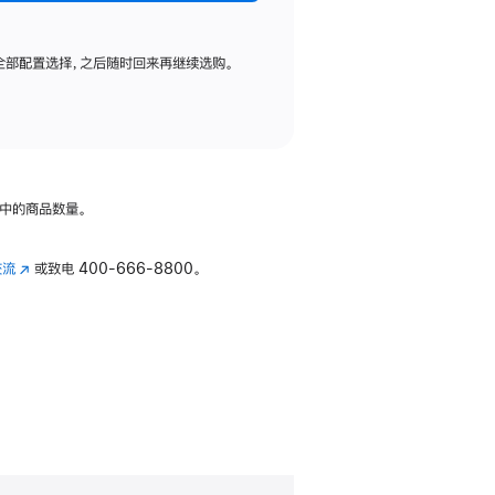
全部配置选择，之后随时回来再继续选购。
中的商品数量。
交流
(在
或致电
400-666-8800。
新
窗
口
中
打
开)