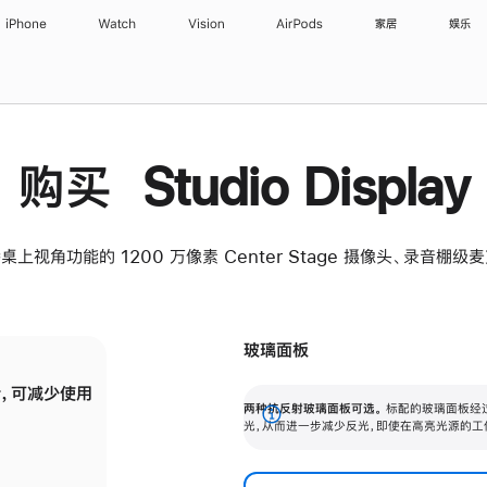
iPhone
Watch
Vision
AirPods
家居
娱乐
购买 Studio Display
桌上视角功能的 1200 万像素 Center Stage 摄像头、录音棚
玻璃面板
，可减少使用
纳米纹理玻璃面板可进一步减少反光，即使在
两种抗反射玻璃面板可选。
标配的玻璃面板经
。
有高亮光源的场所使用，也能保持出色画质。
展
光，从而进一步减少反光，即使在高亮光源的工
开