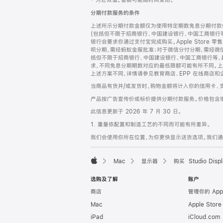
‡ 为近似值。金额可能随时间变动。
注
页
分期付款服务的条件
页
上述所示分期付款金额仅为使用特定期数免息分期付款估
脚
(包括但不限于招商银行、中国建设银行、中国工商银行
银行会要求你通过支付宝完成购买。Apple Store 零
呗分期，需经蚂蚁金服批准；对于微信分付分期，需经微信
括但不限于招商银行、中国建设银行、中国工商银行等，
求，不同免息分期期数对应的最低限额可能有所不同。上述分
上述方案不同，详情请参见教育商店、EPP 在线商店和
当商品有货并/或发货时，购物金额将计入你的信用卡、
产品按广告宣传价或标价提供分期付款服务。价格包含
此信息更新于 2026 年 7 月 30 日。
1. 重量依配置和制造工艺的不同而可能有所差异。
我们会使用你所在位置，为你更快显示送货选项。我们通过你
Mac
显示器
购买 Studio Displ
Apple
选购及了解
账户
商店
管理你的 App
Mac
Apple Stor
iPad
iCloud.com