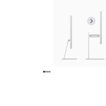
上
下
一
一
张
张
图
图
库
库
图
图
片
片
-
-
支
支
架
架