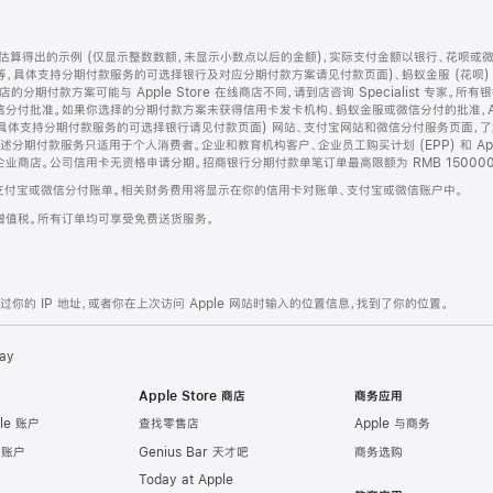
算得出的示例 (仅显示整数数额，未显示小数点以后的金额)，实际支付金额以银行、花呗或
等，具体支持分期付款服务的可选择银行及对应分期付款方案请见付款页面)、蚂蚁金服 (花呗
售店的分期付款方案可能与 Apple Store 在线商店不同，请到店咨询 Specialist 专
分付批准。如果你选择的分期付款方案未获得信用卡发卡机构、蚂蚁金服或微信分付的批准，Ap
具体支持分期付款服务的可选择银行请见付款页面) 网站、支付宝网站和微信分付服务页面，
期付款服务只适用于个人消费者。企业和教育机构客户、企业员工购买计划 (EPP) 和 Appl
企业商店。公司信用卡无资格申请分期。招商银行分期付款单笔订单最高限额为 RMB 150000
支付宝或微信分付账单。相关财务费用将显示在你的信用卡对账单、支付宝或微信账户中。
增值税。所有订单均可享受免费送货服务。
的 IP 地址，或者你在上次访问 Apple 网站时输入的位置信息，找到了你的位置。
ay
Apple Store 商店
商务应用
le 账户
查找零售店
Apple 与商务
e 账户
Genius Bar 天才吧
商务选购
Today at Apple