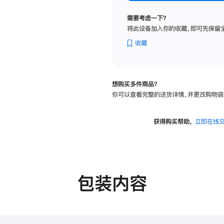
标
准
需要考虑一下？
玻
将此设备加入你的收藏，即可先保留
璃
面
收藏
板
-
VESA
想购买多件商品？
支
你可以查看完整的送货详情，并更改购物袋
架
转
换
获得购买帮助，
立即在线
器
的
分
期
付
包装内容
款
选
项)