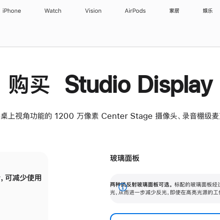
iPhone
Watch
Vision
AirPods
家居
娱乐
购买 Studio Display
桌上视角功能的 1200 万像素 Center Stage 摄像头、录音棚
玻璃面板
，可减少使用
纳米纹理玻璃面板可进一步减少反光，即使在
两种抗反射玻璃面板可选。
标配的玻璃面板经
。
有高亮光源的场所使用，也能保持出色画质。
展
光，从而进一步减少反光，即使在高亮光源的工
开