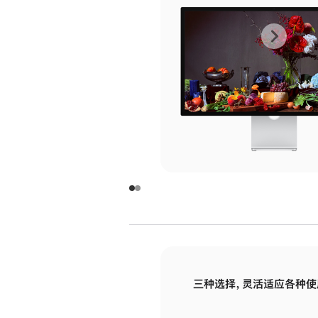
上
下
一
一
张
张
图
图
库
库
图
图
片
片
-
-
玻
玻
璃
璃
三种选择，灵活适应各种使
面
面
板
板