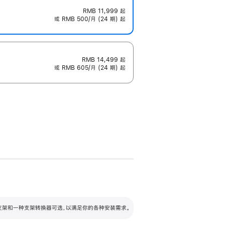
RMB 11,999
起
或 RMB 500/月 (24 期) 起
RMB 14,499
起
或 RMB 605/月 (24 期) 起
配可调倾斜度及高度的支架，额外增加 105
VESA 支架转换器
 有两种支架和一种支架转换器可选，以满足你的各种安装需求。
毫米的高度调节范围。
容的支架 (未随附)