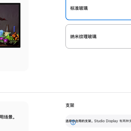
标准玻璃
纳米纹理玻璃
支架
用场景。
标配可调倾斜度的支架，提供 30 度的倾斜度
选
选择你合用的支架。
Studio Display
调节范围。
展