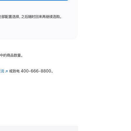
全部配置选择，之后随时回来再继续选购。
中的商品数量。
交流
(在
或致电
400-666-8800。
新
窗
口
中
打
开)