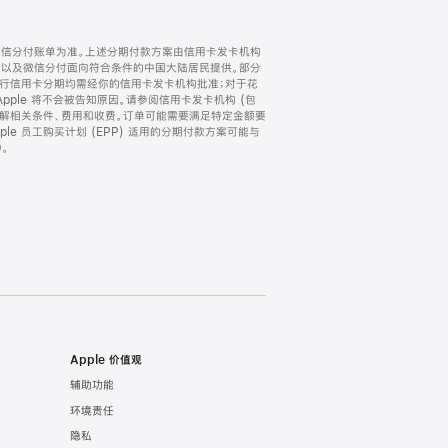
微信分付账单为准。上述分期付款方案由信用卡发卡机构
) 以及微信分付面向符合条件的中国大陆居民提供。部分
家。所有银行信用卡分期均需经你的信用卡发卡机构批准；对于花
ple 将不会被告知原因。请参阅信用卡发卡机构 (包
了解相关条件、费用和收费。订单可能需要满足特定金额要
e 员工购买计划 (EPP) 适用的分期付款方案可能与
。
Apple 价值观
辅助功能
环境责任
隐私