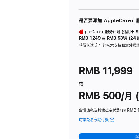
是否要添加 AppleCare+
AppleCare+ 服务计划 (适用于 Stu
RMB 1,249
或
RMB 53/月 (24 
获得长达 3 年的技术支持和意外损
RMB 11,999
或
RMB 500/月 (
含增值税及其他法定税费
：约 RMB 
可享免息分期付款
(Studio
Display
-
添