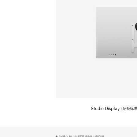
Studio Display (配
网
脚