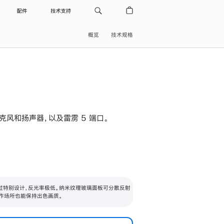
配件
技术支持
概览
技术规格
级麦克风和扬声器，以及雷雳 5 端口。
过特别设计，反光率极低。纳米纹理玻璃面板可分散反射
作场所也能保持出色画质。