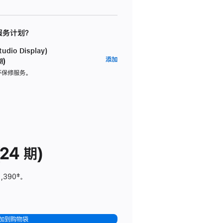
 服务计划？
dio Display)
AppleCare+
添加
期)
服
坏保修服务。
务
计
划
(适
用
于
24 期)
Studio
Display)
1,390
脚
‡。
注
加到购物袋