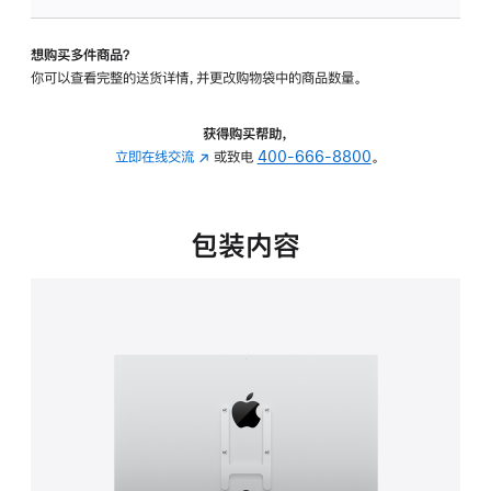
VESA
支
想购买多件商品？
架
你可以查看完整的送货详情，并更改购物袋中的商品数量。
转
换
器
获得购买帮助，
的
立即在线交流
(在
或致电
400-666-8800
。
分
新
期
窗
付
口
包装内容
款
中
选
打
项)
开)