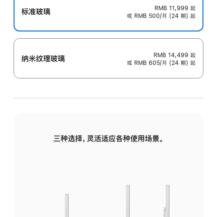
RMB 11,999
起
标准玻璃
或 RMB 500/月 (24 期) 起
RMB 14,499
起
纳米纹理玻璃
或 RMB 605/月 (24 期) 起
三种选择，灵活适应各种使用场景。
标