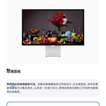
玻璃面板
两种抗反射玻璃面板可选。
标配的玻璃面板经过特别设计，反光率极低。纳米纹理
展
玻璃面板可分散反射光，从而进一步减少反光，即使在高亮光源的工作场所也能保
持出色画质。
开