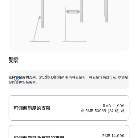
支架
选择你合用的支架。
Studio Display 有两种支架和一种支架转换器可选，以满足
展
你的各种安装需求。
开
RMB 11,999
可调倾斜度的支架
或 RMB 500/月 (24 期) 起
RMB 14,999
可调倾斜度及高‍度的支‍架