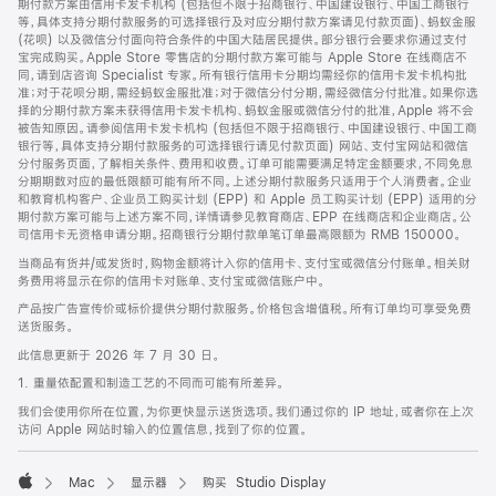
期付款方案由信用卡发卡机构 (包括但不限于招商银行、中国建设银行、中国工商银行
等，具体支持分期付款服务的可选择银行及对应分期付款方案请见付款页面)、蚂蚁金服
(花呗) 以及微信分付面向符合条件的中国大陆居民提供。部分银行会要求你通过支付
宝完成购买。Apple Store 零售店的分期付款方案可能与 Apple Store 在线商店不
同，请到店咨询 Specialist 专家。所有银行信用卡分期均需经你的信用卡发卡机构批
准；对于花呗分期，需经蚂蚁金服批准；对于微信分付分期，需经微信分付批准。如果你选
择的分期付款方案未获得信用卡发卡机构、蚂蚁金服或微信分付的批准，Apple 将不会
被告知原因。请参阅信用卡发卡机构 (包括但不限于招商银行、中国建设银行、中国工商
银行等，具体支持分期付款服务的可选择银行请见付款页面) 网站、支付宝网站和微信
分付服务页面，了解相关条件、费用和收费。订单可能需要满足特定金额要求，不同免息
分期期数对应的最低限额可能有所不同。上述分期付款服务只适用于个人消费者。企业
和教育机构客户、企业员工购买计划 (EPP) 和 Apple 员工购买计划 (EPP) 适用的分
期付款方案可能与上述方案不同，详情请参见教育商店、EPP 在线商店和企业商店。公
司信用卡无资格申请分期。招商银行分期付款单笔订单最高限额为 RMB 150000。
当商品有货并/或发货时，购物金额将计入你的信用卡、支付宝或微信分付账单。相关财
务费用将显示在你的信用卡对账单、支付宝或微信账户中。
产品按广告宣传价或标价提供分期付款服务。价格包含增值税。所有订单均可享受免费
送货服务。
此信息更新于 2026 年 7 月 30 日。
1. 重量依配置和制造工艺的不同而可能有所差异。
我们会使用你所在位置，为你更快显示送货选项。我们通过你的 IP 地址，或者你在上次
访问 Apple 网站时输入的位置信息，找到了你的位置。
Mac
显示器
购买 Studio Display