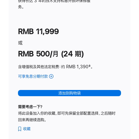
务
获得长达 3 年的技术支持和意外损坏保修服
务。
计
划
(适
RMB 11,999
用
于
或
Studio
RMB 500/月 (24 期)
Display
含增值税及其他法定税费
：约 RMB 1,390
脚
‡。
注
可享免息分期付款
(Studio
Display
-
添加到购物袋
标
准
需要考虑一下？
玻
将此设备加入你的收藏，即可先保留全部配置选择，之后随时
璃
回来再继续选购。
面
板
收藏
-