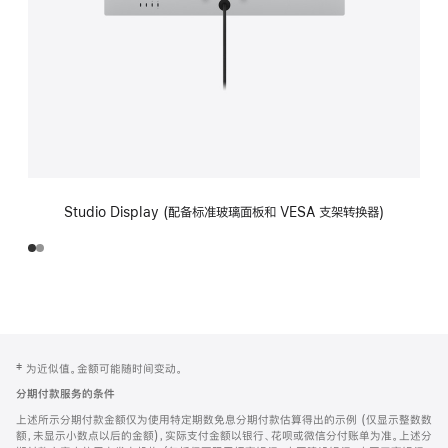
Studio Display (配备标准玻璃面板和 VESA 支架转换器)
网
脚
‡ 为近似值。金额可能随时间变动。
注
页
分期付款服务的条件
页
上述所示分期付款金额仅为使用特定期数免息分期付款估算得出的示例 (仅显示整数数
脚
额，未显示小数点以后的金额)，实际支付金额以银行、花呗或微信分付账单为准。上述分