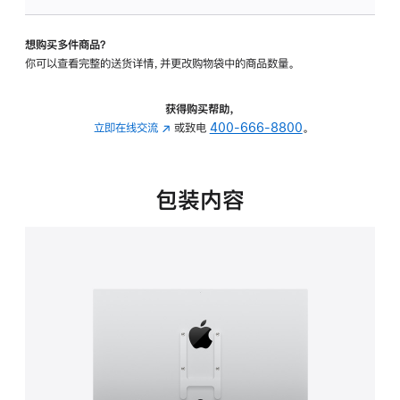
VESA
支
想购买多件商品？
架
你可以查看完整的送货详情，并更改购物袋中的商品数量。
转
换
器
获得购买帮助，
的
立即在线交流
(在
或致电
400-666-8800
。
分
新
期
窗
付
口
包装内容
款
中
选
打
项)
开)