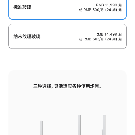
RMB 11,999
起
标准玻璃
或 RMB 500/月 (24 期) 起
RMB 14,499
起
纳米纹理玻璃
或 RMB 605/月 (24 期) 起
三种选择，灵活适应各种使用场景。
标