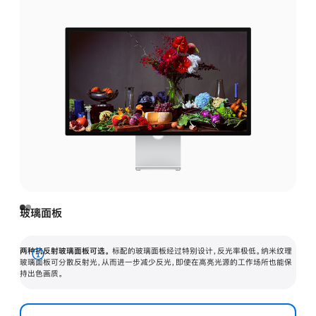
玻璃面板
两种抗反射玻璃面板可选。
标配的玻璃面板经过特别设计，反光率极低。纳米纹理
展
玻璃面板可分散反射光，从而进一步减少反光，即使在高亮光源的工作场所也能保
持出色画质。
开