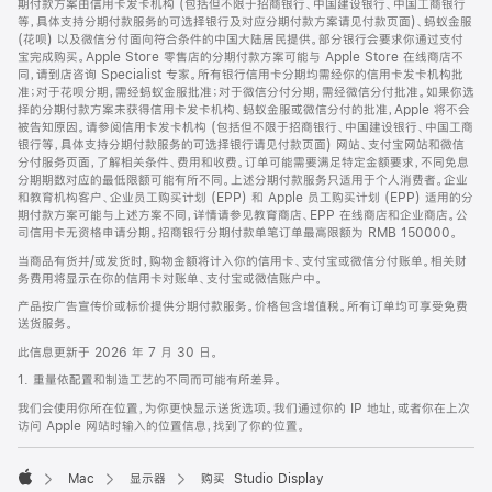
期付款方案由信用卡发卡机构 (包括但不限于招商银行、中国建设银行、中国工商银行
等，具体支持分期付款服务的可选择银行及对应分期付款方案请见付款页面)、蚂蚁金服
(花呗) 以及微信分付面向符合条件的中国大陆居民提供。部分银行会要求你通过支付
宝完成购买。Apple Store 零售店的分期付款方案可能与 Apple Store 在线商店不
同，请到店咨询 Specialist 专家。所有银行信用卡分期均需经你的信用卡发卡机构批
准；对于花呗分期，需经蚂蚁金服批准；对于微信分付分期，需经微信分付批准。如果你选
择的分期付款方案未获得信用卡发卡机构、蚂蚁金服或微信分付的批准，Apple 将不会
被告知原因。请参阅信用卡发卡机构 (包括但不限于招商银行、中国建设银行、中国工商
银行等，具体支持分期付款服务的可选择银行请见付款页面) 网站、支付宝网站和微信
分付服务页面，了解相关条件、费用和收费。订单可能需要满足特定金额要求，不同免息
分期期数对应的最低限额可能有所不同。上述分期付款服务只适用于个人消费者。企业
和教育机构客户、企业员工购买计划 (EPP) 和 Apple 员工购买计划 (EPP) 适用的分
期付款方案可能与上述方案不同，详情请参见教育商店、EPP 在线商店和企业商店。公
司信用卡无资格申请分期。招商银行分期付款单笔订单最高限额为 RMB 150000。
当商品有货并/或发货时，购物金额将计入你的信用卡、支付宝或微信分付账单。相关财
务费用将显示在你的信用卡对账单、支付宝或微信账户中。
产品按广告宣传价或标价提供分期付款服务。价格包含增值税。所有订单均可享受免费
送货服务。
此信息更新于 2026 年 7 月 30 日。
1. 重量依配置和制造工艺的不同而可能有所差异。
我们会使用你所在位置，为你更快显示送货选项。我们通过你的 IP 地址，或者你在上次
访问 Apple 网站时输入的位置信息，找到了你的位置。
Mac
显示器
购买 Studio Display