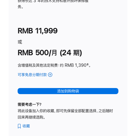
务
获得长达 3 年的技术支持和意外损坏保修服
务。
计
划
(适
RMB 11,999
用
于
或
Studio
RMB 500/月 (24 期)
Display
含增值税及其他法定税费
：约 RMB 1,390
脚
‡。
注
可享免息分期付款
(Studio
Display
-
添加到购物袋
标
准
需要考虑一下？
玻
将此设备加入你的收藏，即可先保留全部配置选择，之后随时
璃
回来再继续选购。
面
板
收藏
-