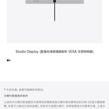
Studio Display (配备标准玻璃面板和 VESA 支架转换器)
网
脚
‡ 为近似值。金额可能随时间变动。
注
页
分期付款服务的条件
页
上述所示分期付款金额仅为使用特定期数免息分期付款估算得出的示例 (仅显示整数数
脚
额，未显示小数点以后的金额)，实际支付金额以银行、花呗或微信分付账单为准。上述分