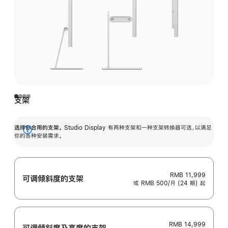
支架
选择你合用的支架。
Studio Display 有两种支架和一种支架转换器可选，以满足
展
你的各种安装需求。
开
RMB 11,999
可调倾斜度的支架
或 RMB 500/月 (24 期) 起
RMB 14,999
可调倾斜度及高‍度的支‍架