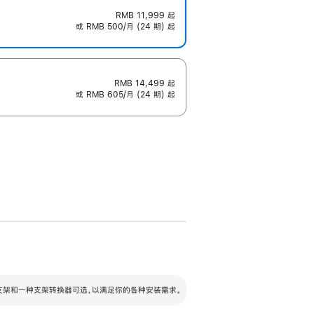
RMB 11,999
起
或 RMB 500/月 (24 期) 起
RMB 14,499
起
或 RMB 605/月 (24 期) 起
配可调倾斜度及高度的支架，额外增加 105
VESA 支架转换器
 有两种支架和一种支架转换器可选，以满足你的各种安装需求。
毫米的高度调节范围。
容的支架 (未随附)