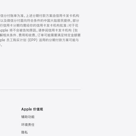
微信分付账单为准。上述分期付款方案由信用卡发卡机构
) 以及微信分付面向符合条件的中国大陆居民提供。部分
家。所有银行信用卡分期均需经你的信用卡发卡机构批准；对于花
ple 将不会被告知原因。请参阅信用卡发卡机构 (包
了解相关条件、费用和收费。订单可能需要满足特定金额要
e 员工购买计划 (EPP) 适用的分期付款方案可能与
。
Apple 价值观
辅助功能
环境责任
隐私