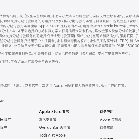
算得出的示例 (仅显示整数数额，未显示小数点以后的金额)，实际支付金额以银行、花呗或
等，具体支持分期付款服务的可选择银行及对应分期付款方案请见付款页面)、蚂蚁金服 (花呗
售店的分期付款方案可能与 Apple Store 在线商店不同，请到店咨询 Specialist 专
分付批准。如果你选择的分期付款方案未获得信用卡发卡机构、蚂蚁金服或微信分付的批准，Ap
具体支持分期付款服务的可选择银行请见付款页面) 网站、支付宝网站和微信分付服务页面，
期付款服务只适用于个人消费者。企业和教育机构客户、企业员工购买计划 (EPP) 和 Appl
企业商店。公司信用卡无资格申请分期。招商银行分期付款单笔订单最高限额为 RMB 150000
支付宝或微信分付账单。相关财务费用将显示在你的信用卡对账单、支付宝或微信账户中。
增值税。所有订单均可享受免费送货服务。
的 IP 地址，或者你在上次访问 Apple 网站时输入的位置信息，找到了你的位置。
ay
Apple Store 商店
商务应用
le 账户
查找零售店
Apple 与商务
e 账户
Genius Bar 天才吧
商务选购
Today at Apple