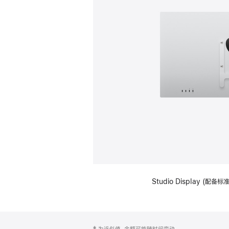
Studio Display (配
网
脚