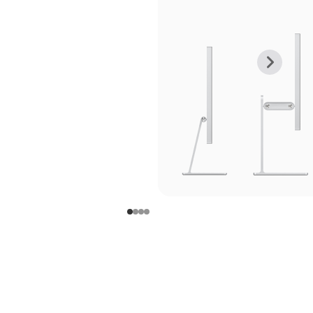
上
下
一
一
张
张
图
图
库
库
图
图
片
片
-
-
支
支
架
架