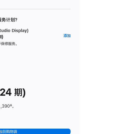
 服务计划？
dio Display)
AppleCare+
添加
期)
服
坏保修服务。
务
计
划
(适
用
于
24 期)
Studio
Display)
1,390
脚
‡。
注
加到购物袋