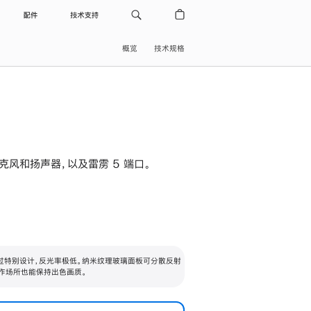
配件
技术支持
概览
技术规格
级麦克风和扬声器，以及雷雳 5 端口。
过特别设计，反光率极低。纳米纹理玻璃面板可分散反射
作场所也能保持出色画质。