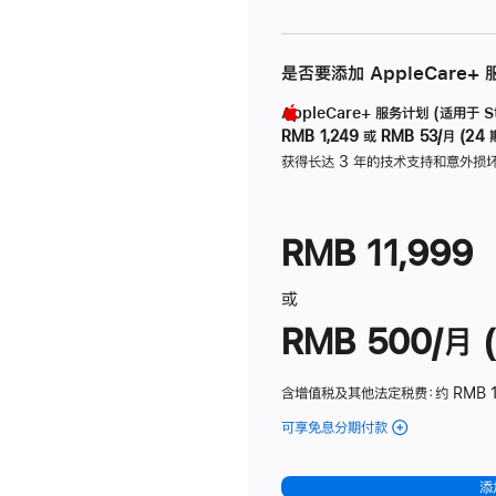
是否要添加 AppleCare+
AppleCare+ 服务计划 (适用于 Stu
RMB 1,249
或
RMB 53/月 (24 
获得长达 3 年的技术支持和意外损
RMB 11,999
或
RMB 500/月 (
含增值税及其他法定税费
：约 RMB 
可享免息分期付款
(Studio
Display
-
添