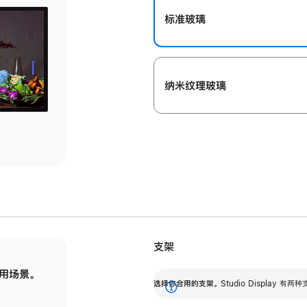
标准玻璃
纳米纹理玻璃
支架
用场景。
标配可调倾斜度的支架，提供 30 度的倾斜度
选
选择你合用的支架。
Studio Display
调节范围。
展