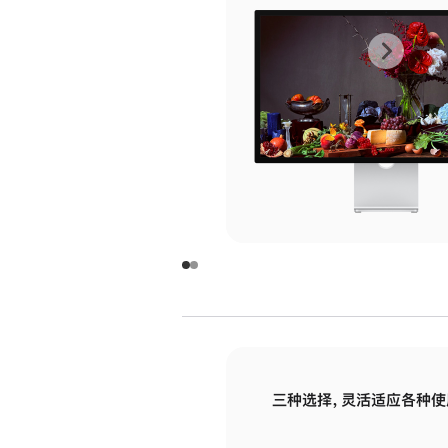
上
下
一
一
张
张
图
图
库
库
图
图
片
片
-
-
玻
玻
璃
璃
三种选择，灵活适应各种使
面
面
板
板