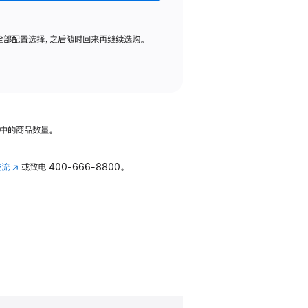
全部配置选择，之后随时回来再继续选购。
中的商品数量。
交流
(在
或致电
400-666-8800。
新
窗
口
中
打
开)