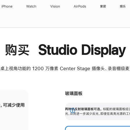
iPhone
Watch
Vision
AirPods
家居
娱乐
购买 Studio Display
桌上视角功能的 1200 万像素 Center Stage 摄像头、录音棚
玻璃面板
，可减少使用
纳米纹理玻璃面板可进一步减少反光，即使在
两种抗反射玻璃面板可选。
标配的玻璃面板经
。
有高亮光源的场所使用，也能保持出色画质。
展
光，从而进一步减少反光，即使在高亮光源的工
开