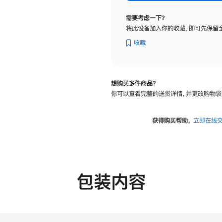
标
准
需要考虑一下？
玻
将此设备加入你的收藏，即可先保留
璃
面
收藏
板
-
VESA
想购买多件商品？
支
你可以查看完整的送货详情，并更改购物袋
架
转
换
获得购买帮助，
立即在线
器
的
分
期
付
包装内容
款
选
项)