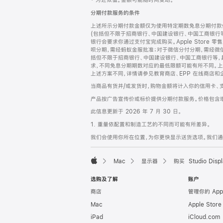
‡ 为近似值。金额可能随时间变动。
注
页
分期付款服务的条件
页
上述所示分期付款金额仅为使用特定期数免息分期付款估
脚
(包括但不限于招商银行、中国建设银行、中国工商银行
银行会要求你通过支付宝完成购买。Apple Store 零
呗分期，需经蚂蚁金服批准；对于微信分付分期，需经微信
括但不限于招商银行、中国建设银行、中国工商银行等，
求，不同免息分期期数对应的最低限额可能有所不同。上述分
上述方案不同，详情请参见教育商店、EPP 在线商店和
当商品有货并/或发货时，购物金额将计入你的信用卡、
产品按广告宣传价或标价提供分期付款服务。价格包含
此信息更新于 2026 年 7 月 30 日。
1. 重量依配置和制造工艺的不同而可能有所差异。
我们会使用你所在位置，为你更快显示送货选项。我们通过你
Mac
显示器
购买 Studio Displ
Apple
选购及了解
账户
商店
管理你的 App
Mac
Apple Stor
iPad
iCloud.com