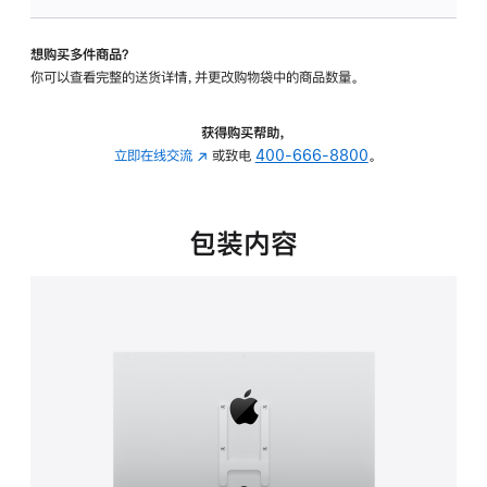
VESA
支
想购买多件商品？
架
你可以查看完整的送货详情，并更改购物袋中的商品数量。
转
换
器
获得购买帮助，
的
立即在线交流
(在
或致电
400-666-8800
。
分
新
期
窗
付
口
包装内容
款
中
选
打
项)
开)