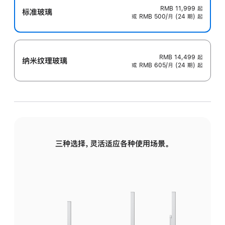
RMB 11,999
起
标准玻璃
或 RMB 500/月 (24 期) 起
RMB 14,499
起
纳米纹理玻璃
或 RMB 605/月 (24 期) 起
三种选择，灵活适应各种使用场景。
标