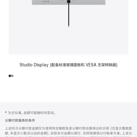
Studio Display (配备标准玻璃面板和 VESA 支架转换器)
网
脚
‡ 为近似值。金额可能随时间变动。
注
页
分期付款服务的条件
页
上述所示分期付款金额仅为使用特定期数免息分期付款估算得出的示例 (仅显示整数数
脚
额，未显示小数点以后的金额)，实际支付金额以银行、花呗或微信分付账单为准。上述分