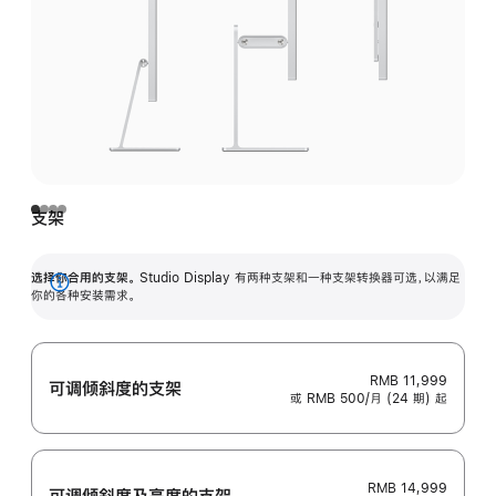
支架
选择你合用的支架。
Studio Display 有两种支架和一种支架转换器可选，以满足
展
你的各种安装需求。
开
RMB 11,999
可调倾斜度的支架
或 RMB 500/月 (24 期) 起
RMB 14,999
可调倾斜度及高‍度的支‍架