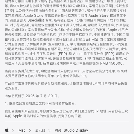
期付款方案由信用卡发卡机构 (包括但不限于招商银行、中国建设银行、中国工商银行
等，具体支持分期付款服务的可选择银行及对应分期付款方案请见付款页面)、蚂蚁金服
(花呗) 以及微信分付面向符合条件的中国大陆居民提供。部分银行会要求你通过支付
宝完成购买。Apple Store 零售店的分期付款方案可能与 Apple Store 在线商店不
同，请到店咨询 Specialist 专家。所有银行信用卡分期均需经你的信用卡发卡机构批
准；对于花呗分期，需经蚂蚁金服批准；对于微信分付分期，需经微信分付批准。如果你选
择的分期付款方案未获得信用卡发卡机构、蚂蚁金服或微信分付的批准，Apple 将不会
被告知原因。请参阅信用卡发卡机构 (包括但不限于招商银行、中国建设银行、中国工商
银行等，具体支持分期付款服务的可选择银行请见付款页面) 网站、支付宝网站和微信
分付服务页面，了解相关条件、费用和收费。订单可能需要满足特定金额要求，不同免息
分期期数对应的最低限额可能有所不同。上述分期付款服务只适用于个人消费者。企业
和教育机构客户、企业员工购买计划 (EPP) 和 Apple 员工购买计划 (EPP) 适用的分
期付款方案可能与上述方案不同，详情请参见教育商店、EPP 在线商店和企业商店。公
司信用卡无资格申请分期。招商银行分期付款单笔订单最高限额为 RMB 150000。
当商品有货并/或发货时，购物金额将计入你的信用卡、支付宝或微信分付账单。相关财
务费用将显示在你的信用卡对账单、支付宝或微信账户中。
产品按广告宣传价或标价提供分期付款服务。价格包含增值税。所有订单均可享受免费
送货服务。
此信息更新于 2026 年 7 月 30 日。
1. 重量依配置和制造工艺的不同而可能有所差异。
我们会使用你所在位置，为你更快显示送货选项。我们通过你的 IP 地址，或者你在上次
访问 Apple 网站时输入的位置信息，找到了你的位置。
Mac
显示器
购买 Studio Display