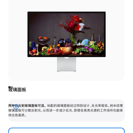
玻璃面板
两种抗反射玻璃面板可选。
标配的玻璃面板经过特别设计，反光率极低。纳米纹理
展
玻璃面板可分散反射光，从而进一步减少反光，即使在高亮光源的工作场所也能保
持出色画质。
开