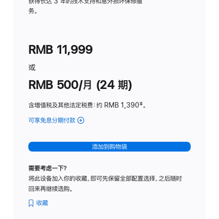
务
获得长达 3 年的技术支持和意外损坏保修服
务。
计
划
(适
RMB 11,999
用
于
或
Studio
RMB 500/月 (24 期)
Display
含增值税及其他法定税费
：约 RMB 1,390
脚
‡。
注
可享免息分期付款
(Studio
Display
-
添加到购物袋
标
准
需要考虑一下？
玻
将此设备加入你的收藏，即可先保留全部配置选择，之后随时
璃
回来再继续选购。
面
板
收藏
-