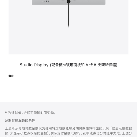
Studio Display (配备标准玻璃面板和 VESA 支架转换器)
网
脚
‡ 为近似值。金额可能随时间变动。
注
页
分期付款服务的条件
页
上述所示分期付款金额仅为使用特定期数免息分期付款估算得出的示例 (仅显示整数数
脚
额，未显示小数点以后的金额)，实际支付金额以银行、花呗或微信分付账单为准。上述分