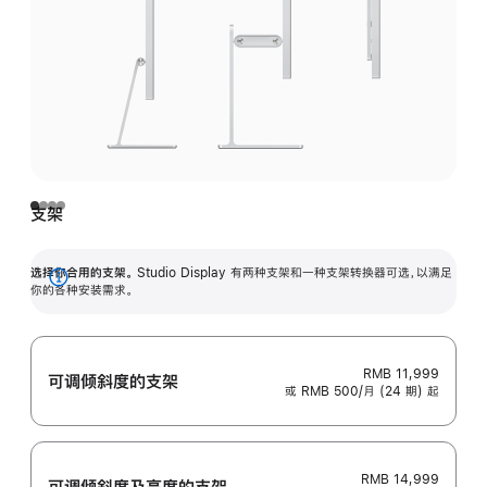
支架
选择你合用的支架。
Studio Display 有两种支架和一种支架转换器可选，以满足
展
你的各种安装需求。
开
RMB 11,999
可调倾斜度的支架
或 RMB 500/月 (24 期) 起
RMB 14,999
可调倾斜度及高‍度的支‍架