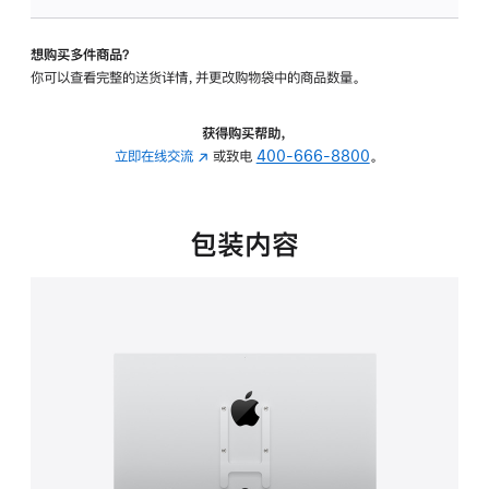
VESA
支
想购买多件商品？
架
你可以查看完整的送货详情，并更改购物袋中的商品数量。
转
换
器
获得购买帮助，
的
立即在线交流
(在
或致电
400-666-8800
。
分
新
期
窗
付
口
包装内容
款
中
选
打
项)
开)