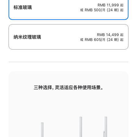
RMB 11,999
起
标准玻璃
或 RMB 500/月 (24 期) 起
RMB 14,499
起
纳米纹理玻璃
或 RMB 605/月 (24 期) 起
三种选择，灵活适应各种使用场景。
标