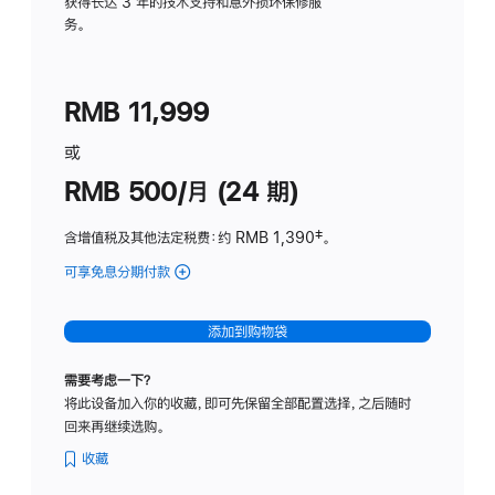
务
获得长达 3 年的技术支持和意外损坏保修服
务。
计
划
(适
RMB 11,999
用
于
或
Studio
RMB 500/月 (24 期)
Display
含增值税及其他法定税费
：约 RMB 1,390
脚
‡。
注
可享免息分期付款
(Studio
Display
-
添加到购物袋
标
准
需要考虑一下？
玻
将此设备加入你的收藏，即可先保留全部配置选择，之后随时
璃
回来再继续选购。
面
板
收藏
-