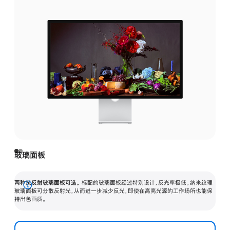
玻璃面板
两种抗反射玻璃面板可选。
标配的玻璃面板经过特别设计，反光率极低。纳米纹理
展
玻璃面板可分散反射光，从而进一步减少反光，即使在高亮光源的工作场所也能保
持出色画质。
开