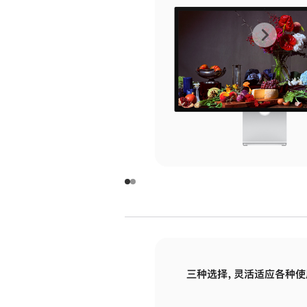
上
下
一
一
张
张
图
图
库
库
图
图
片
片
-
-
玻
玻
璃
璃
三种选择，灵活适应各种使
面
面
板
板