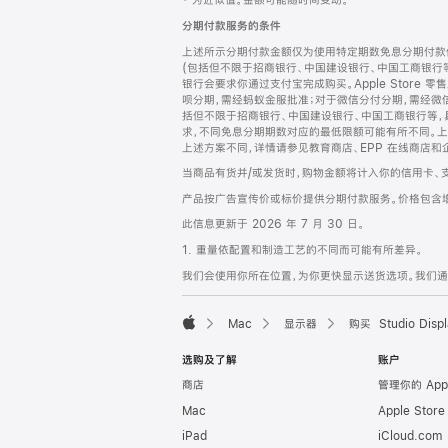
‡ 为近似值。金额可能随时间变动。
注
页
分期付款服务的条件
页
上述所示分期付款金额仅为使用特定期数免息分期付款估
脚
(包括但不限于招商银行、中国建设银行、中国工商银行
银行会要求你通过支付宝完成购买。Apple Store 零
呗分期，需经蚂蚁金服批准；对于微信分付分期，需经微信
括但不限于招商银行、中国建设银行、中国工商银行等，
求，不同免息分期期数对应的最低限额可能有所不同。上述分
上述方案不同，详情请参见教育商店、EPP 在线商店和
当商品有货并/或发货时，购物金额将计入你的信用卡、
产品按广告宣传价或标价提供分期付款服务。价格包含
此信息更新于 2026 年 7 月 30 日。
1. 重量依配置和制造工艺的不同而可能有所差异。
我们会使用你所在位置，为你更快显示送货选项。我们通过你
Mac
显示器
购买 Studio Displ
Apple
选购及了解
账户
商店
管理你的 App
Mac
Apple Stor
iPad
iCloud.com