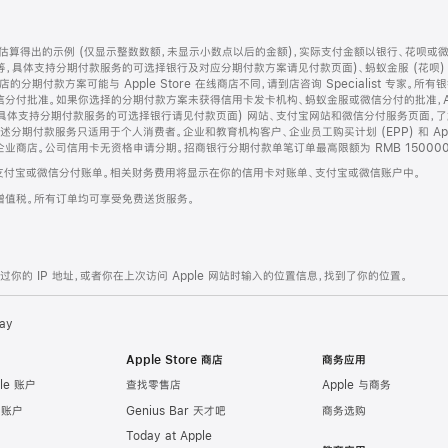
算得出的示例 (仅显示整数数额，未显示小数点以后的金额)，实际支付金额以银行、花呗或
等，具体支持分期付款服务的可选择银行及对应分期付款方案请见付款页面)、蚂蚁金服 (花呗
售店的分期付款方案可能与 Apple Store 在线商店不同，请到店咨询 Specialist 专
分付批准。如果你选择的分期付款方案未获得信用卡发卡机构、蚂蚁金服或微信分付的批准，Ap
具体支持分期付款服务的可选择银行请见付款页面) 网站、支付宝网站和微信分付服务页面，
期付款服务只适用于个人消费者。企业和教育机构客户、企业员工购买计划 (EPP) 和 Appl
企业商店。公司信用卡无资格申请分期。招商银行分期付款单笔订单最高限额为 RMB 150000
支付宝或微信分付账单。相关财务费用将显示在你的信用卡对账单、支付宝或微信账户中。
增值税。所有订单均可享受免费送货服务。
的 IP 地址，或者你在上次访问 Apple 网站时输入的位置信息，找到了你的位置。
ay
Apple Store 商店
商务应用
le 账户
查找零售店
Apple 与商务
e 账户
Genius Bar 天才吧
商务选购
Today at Apple