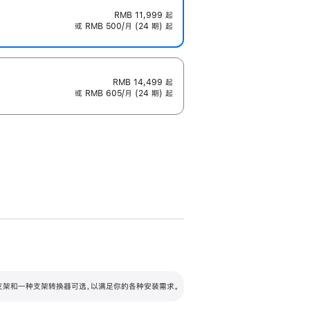
RMB 11,999
起
或 RMB 500/月 (24 期) 起
RMB 14,499
起
或 RMB 605/月 (24 期) 起
配可调倾斜度及高度的支架，额外增加 105
VESA 支架转换器
 有两种支架和一种支架转换器可选，以满足你的各种安装需求。
毫米的高度调节范围。
容的支架 (未随附)