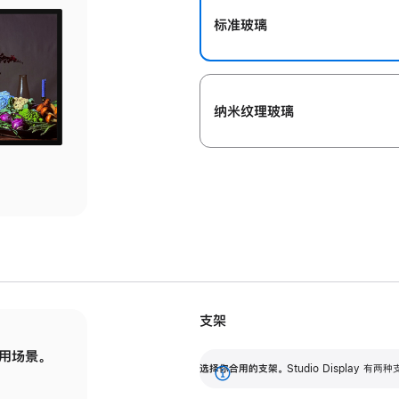
标准玻璃
纳米纹理玻璃
支架
用场景。
标配可调倾斜度的支架，提供 30 度的倾斜度
选
选择你合用的支架。
Studio Display
调节范围。
展