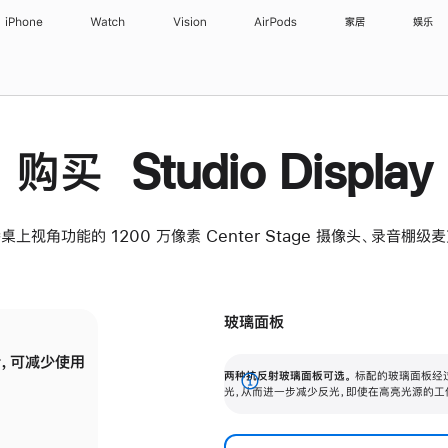
iPhone
Watch
Vision
AirPods
家居
娱乐
购买 Studio Display
桌上视角功能的 1200 万像素 Center Stage 摄像头、录音棚
玻璃面板
，可减少使用
纳米纹理玻璃面板可进一步减少反光，即使在
两种抗反射玻璃面板可选。
标配的玻璃面板经
。
有高亮光源的场所使用，也能保持出色画质。
展
光，从而进一步减少反光，即使在高亮光源的工
开