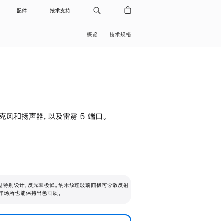
配件
技术支持
概览
技术规格
级麦克风和扬声器，以及雷雳 5 端口。
过特别设计，反光率极低。纳米纹理玻璃面板可分散反射
作场所也能保持出色画质。