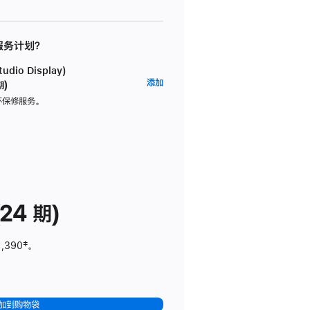
 服务计划？
dio Display)
AppleCare+
添加
期)
服
坏保修服务。
务
计
划
(适
用
于
24 期)
Studio
Display)
1,390
脚
‡。
注
加到购物袋