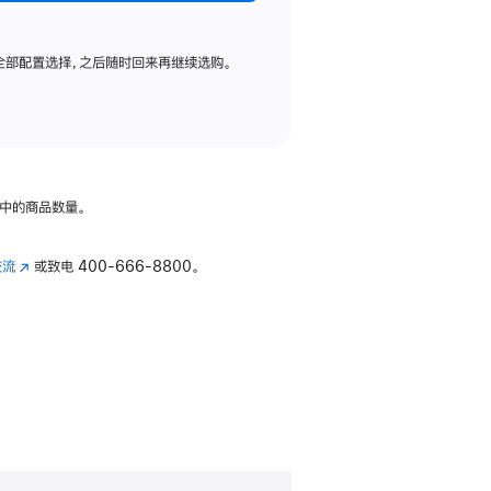
全部配置选择，之后随时回来再继续选购。
中的商品数量。
交流
(在
或致电
400-666-8800。
新
窗
口
中
打
开)