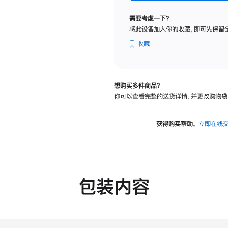
标
准
需要考虑一下？
玻
将此设备加入你的收藏，即可先保留
璃
面
收藏
板
-
VESA
想购买多件商品？
支
你可以查看完整的送货详情，并更改购物袋
架
转
换
获得购买帮助，
立即在线
器
的
分
期
付
包装内容
款
选
项)