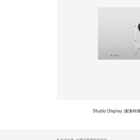
Studio Display (配
网
脚