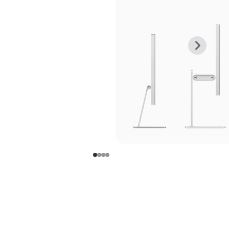
上
下
一
一
张
张
图
图
库
库
图
图
片
片
-
-
支
支
架
架