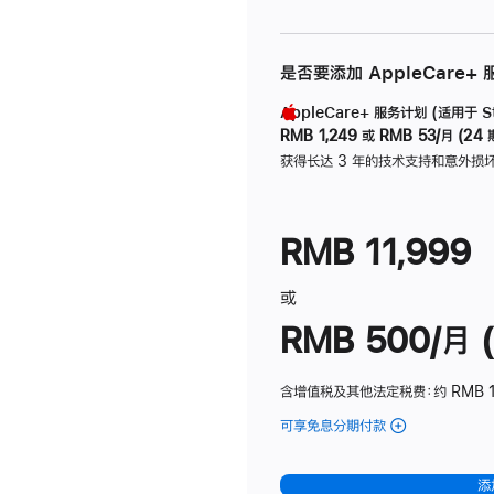
是否要添加 AppleCare+
AppleCare+ 服务计划 (适用于 Stu
RMB 1,249
或
RMB 53/月 (24 
获得长达 3 年的技术支持和意外损
RMB 11,999
或
RMB 500/月 (
含增值税及其他法定税费
：约 RMB 
可享免息分期付款
(Studio
Display
-
添