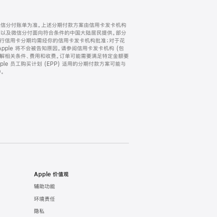
微信分付账单为准。上述分期付款方案由信用卡发卡机构
) 以及微信分付面向符合条件的中国大陆居民提供。部分
家。所有银行信用卡分期均需经你的信用卡发卡机构批准；对于花
ple 将不会被告知原因。请参阅信用卡发卡机构 (包
了解相关条件、费用和收费。订单可能需要满足特定金额要
e 员工购买计划 (EPP) 适用的分期付款方案可能与
。
Apple 价值观
辅助功能
环境责任
隐私