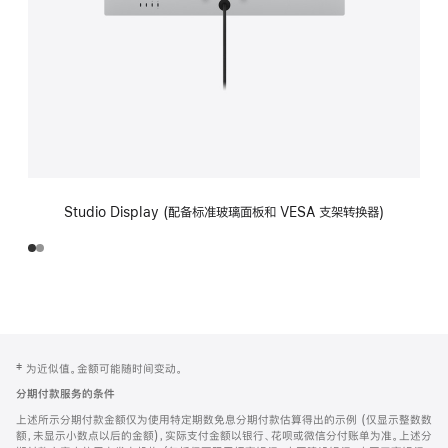
Studio Display (配备标准玻璃面板和 VESA 支架转换器)
网
脚
‡ 为近似值。金额可能随时间变动。
注
页
分期付款服务的条件
页
上述所示分期付款金额仅为使用特定期数免息分期付款估算得出的示例 (仅显示整数数
脚
额，未显示小数点以后的金额)，实际支付金额以银行、花呗或微信分付账单为准。上述分