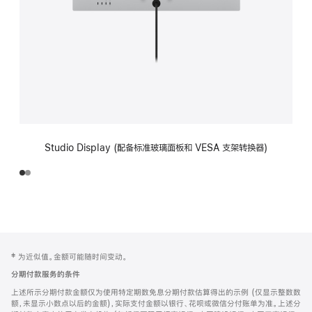
Studio Display (配备标准玻璃面板和 VESA 支架转换器)
网
脚
‡ 为近似值。金额可能随时间变动。
注
页
分期付款服务的条件
页
上述所示分期付款金额仅为使用特定期数免息分期付款估算得出的示例 (仅显示整数数
脚
额，未显示小数点以后的金额)，实际支付金额以银行、花呗或微信分付账单为准。上述分