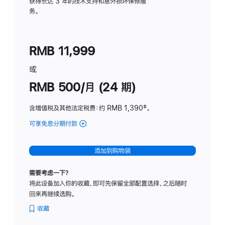
务
获得长达 3 年的技术支持和意外损坏保修服
务。
计
划
(适
RMB 11,999
用
于
或
Studio
RMB 500/月 (24 期)
Display
含增值税及其他法定税费
：约 RMB 1,390
脚
‡。
注
可享免息分期付款
(Studio
Display
-
添加到购物袋
标
准
需要考虑一下？
玻
将此设备加入你的收藏，即可先保留全部配置选择，之后随时
璃
回来再继续选购。
面
板
收藏
-