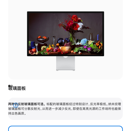
玻璃面板
两种抗反射玻璃面板可选。
标配的玻璃面板经过特别设计，反光率极低。纳米纹理
展
玻璃面板可分散反射光，从而进一步减少反光，即使在高亮光源的工作场所也能保
持出色画质。
开