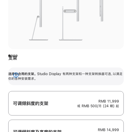
支架
选择你合用的支架。
Studio Display 有两种支架和一种支架转换器可选，以满足
展
你的各种安装需求。
开
RMB 11,999
可调倾斜度的支架
或 RMB 500/月 (24 期) 起
RMB 14,999
可调倾斜度及高‍度的支‍架