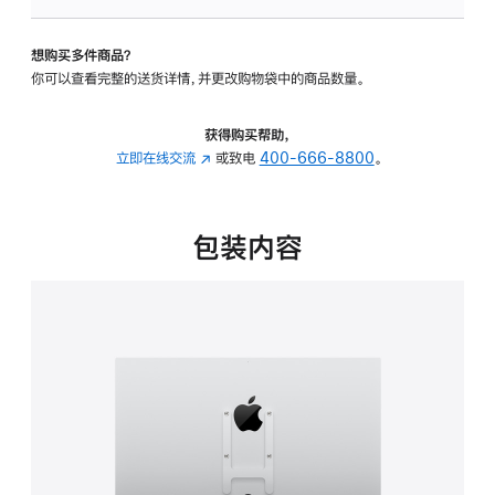
VESA
支
想购买多件商品？
架
你可以查看完整的送货详情，并更改购物袋中的商品数量。
转
换
器
获得购买帮助，
的
立即在线交流
(在
或致电
400-666-8800
。
分
新
期
窗
付
口
包装内容
款
中
选
打
项)
开)