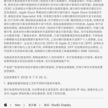
期付款方案由信用卡发卡机构 (包括但不限于招商银行、中国建设银行、中国工商银行
等，具体支持分期付款服务的可选择银行及对应分期付款方案请见付款页面)、蚂蚁金服
(花呗) 以及微信分付面向符合条件的中国大陆居民提供。部分银行会要求你通过支付
宝完成购买。Apple Store 零售店的分期付款方案可能与 Apple Store 在线商店不
同，请到店咨询 Specialist 专家。所有银行信用卡分期均需经你的信用卡发卡机构批
准；对于花呗分期，需经蚂蚁金服批准；对于微信分付分期，需经微信分付批准。如果你选
择的分期付款方案未获得信用卡发卡机构、蚂蚁金服或微信分付的批准，Apple 将不会
被告知原因。请参阅信用卡发卡机构 (包括但不限于招商银行、中国建设银行、中国工商
银行等，具体支持分期付款服务的可选择银行请见付款页面) 网站、支付宝网站和微信
分付服务页面，了解相关条件、费用和收费。订单可能需要满足特定金额要求，不同免息
分期期数对应的最低限额可能有所不同。上述分期付款服务只适用于个人消费者。企业
和教育机构客户、企业员工购买计划 (EPP) 和 Apple 员工购买计划 (EPP) 适用的分
期付款方案可能与上述方案不同，详情请参见教育商店、EPP 在线商店和企业商店。公
司信用卡无资格申请分期。招商银行分期付款单笔订单最高限额为 RMB 150000。
当商品有货并/或发货时，购物金额将计入你的信用卡、支付宝或微信分付账单。相关财
务费用将显示在你的信用卡对账单、支付宝或微信账户中。
产品按广告宣传价或标价提供分期付款服务。价格包含增值税。所有订单均可享受免费
送货服务。
此信息更新于 2026 年 7 月 30 日。
1. 重量依配置和制造工艺的不同而可能有所差异。
我们会使用你所在位置，为你更快显示送货选项。我们通过你的 IP 地址，或者你在上次
访问 Apple 网站时输入的位置信息，找到了你的位置。
Mac
显示器
购买 Studio Display