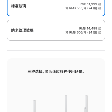
RMB 11,999
起
标准玻璃
或 RMB 500/月 (24 期) 起
RMB 14,499
起
纳米纹理玻璃
或 RMB 605/月 (24 期) 起
三种选择，灵活适应各种使用场景。
标