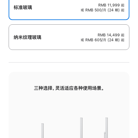
RMB 11,999
起
标准玻璃
或 RMB 500/月 (24 期) 起
RMB 14,499
起
纳米纹理玻璃
或 RMB 605/月 (24 期) 起
三种选择，灵活适应各种使用场景。
标