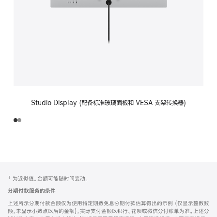
Studio Display (配备标准玻璃面板和 VESA 支架转换器)
网
脚
‡ 为近似值。金额可能随时间变动。
注
页
分期付款服务的条件
页
上述所示分期付款金额仅为使用特定期数免息分期付款估算得出的示例 (仅显示整数数
脚
额，未显示小数点以后的金额)，实际支付金额以银行、花呗或微信分付账单为准。上述分