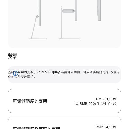
支架
选择你合用的支架。
Studio Display 有两种支架和一种支架转换器可选，以满足
展
你的各种安装需求。
开
RMB 11,999
可调倾斜度的支架
或 RMB 500/月 (24 期) 起
RMB 14,999
可调倾斜度及高‍度的支‍架