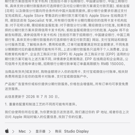
期付款方案由信用卡发卡机构 (包括但不限于招商银行、中国建设银行、中国工商银行
等，具体支持分期付款服务的可选择银行及对应分期付款方案请见付款页面)、蚂蚁金服
(花呗) 以及微信分付面向符合条件的中国大陆居民提供。部分银行会要求你通过支付
宝完成购买。Apple Store 零售店的分期付款方案可能与 Apple Store 在线商店不
同，请到店咨询 Specialist 专家。所有银行信用卡分期均需经你的信用卡发卡机构批
准；对于花呗分期，需经蚂蚁金服批准；对于微信分付分期，需经微信分付批准。如果你选
择的分期付款方案未获得信用卡发卡机构、蚂蚁金服或微信分付的批准，Apple 将不会
被告知原因。请参阅信用卡发卡机构 (包括但不限于招商银行、中国建设银行、中国工商
银行等，具体支持分期付款服务的可选择银行请见付款页面) 网站、支付宝网站和微信
分付服务页面，了解相关条件、费用和收费。订单可能需要满足特定金额要求，不同免息
分期期数对应的最低限额可能有所不同。上述分期付款服务只适用于个人消费者。企业
和教育机构客户、企业员工购买计划 (EPP) 和 Apple 员工购买计划 (EPP) 适用的分
期付款方案可能与上述方案不同，详情请参见教育商店、EPP 在线商店和企业商店。公
司信用卡无资格申请分期。招商银行分期付款单笔订单最高限额为 RMB 150000。
当商品有货并/或发货时，购物金额将计入你的信用卡、支付宝或微信分付账单。相关财
务费用将显示在你的信用卡对账单、支付宝或微信账户中。
产品按广告宣传价或标价提供分期付款服务。价格包含增值税。所有订单均可享受免费
送货服务。
此信息更新于 2026 年 7 月 30 日。
1. 重量依配置和制造工艺的不同而可能有所差异。
我们会使用你所在位置，为你更快显示送货选项。我们通过你的 IP 地址，或者你在上次
访问 Apple 网站时输入的位置信息，找到了你的位置。
Mac
显示器
购买 Studio Display