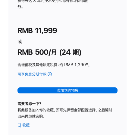
务
获得长达 3 年的技术支持和意外损坏保修服
务。
计
划
(适
RMB 11,999
用
于
或
Studio
RMB 500/月 (24 期)
Display
含增值税及其他法定税费
：约 RMB 1,390
脚
‡。
注
可享免息分期付款
(Studio
Display
-
添加到购物袋
标
准
需要考虑一下？
玻
将此设备加入你的收藏，即可先保留全部配置选择，之后随时
璃
回来再继续选购。
面
板
收藏
-