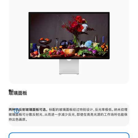
玻璃面板
两种抗反射玻璃面板可选。
标配的玻璃面板经过特别设计，反光率极低。纳米纹理
展
玻璃面板可分散反射光，从而进一步减少反光，即使在高亮光源的工作场所也能保
持出色画质。
开