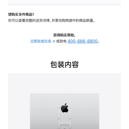
VESA
支
想购买多件商品？
架
你可以查看完整的送货详情，并更改购物袋中的商品数量。
转
换
器
获得购买帮助，
的
立即在线交流
(在
或致电
400-666-8800
。
分
新
期
窗
付
口
包装内容
款
中
选
打
项)
开)